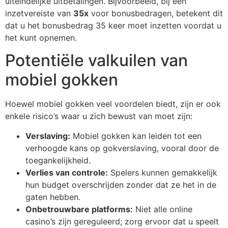
uiteindelijke uitbetalingen. Bijvoorbeeld, bij een
inzetvereiste van
35x
voor bonusbedragen, betekent dit
dat u het bonusbedrag 35 keer moet inzetten voordat u
het kunt opnemen.
Potentiële valkuilen van
mobiel gokken
Hoewel mobiel gokken veel voordelen biedt, zijn er ook
enkele risico’s waar u zich bewust van moet zijn:
Verslaving:
Mobiel gokken kan leiden tot een
verhoogde kans op gokverslaving, vooral door de
toegankelijkheid.
Verlies van controle:
Spelers kunnen gemakkelijk
hun budget overschrijden zonder dat ze het in de
gaten hebben.
Onbetrouwbare platforms:
Niet alle online
casino’s zijn gereguleerd; zorg ervoor dat u speelt