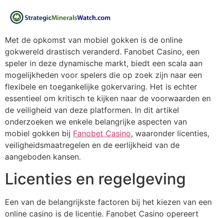
Met de opkomst van mobiel gokken is de online
gokwereld drastisch veranderd. Fanobet Casino, een
speler in deze dynamische markt, biedt een scala aan
mogelijkheden voor spelers die op zoek zijn naar een
flexibele en toegankelijke gokervaring. Het is echter
essentieel om kritisch te kijken naar de voorwaarden en
de veiligheid van deze platformen. In dit artikel
onderzoeken we enkele belangrijke aspecten van
mobiel gokken bij
Fanobet Casino
, waaronder licenties,
veiligheidsmaatregelen en de eerlijkheid van de
aangeboden kansen.
Licenties en regelgeving
Een van de belangrijkste factoren bij het kiezen van een
online casino is de licentie. Fanobet Casino opereert