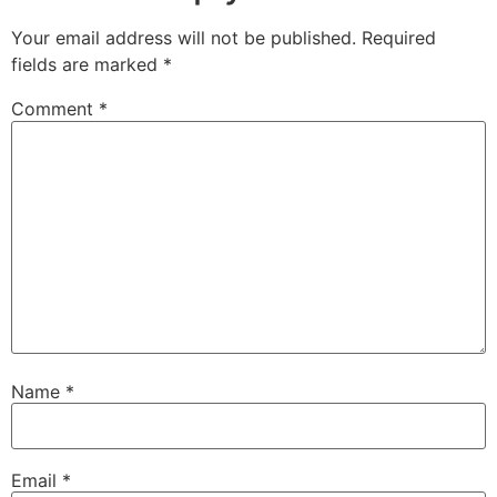
Your email address will not be published.
Required
fields are marked
*
Comment
*
Name
*
Email
*