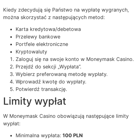
Kiedy zdecydują się Państwo na wypłatę wygranych,
można skorzystać z następujących metod:
Karta kredytowa/debetowa
Przelewy bankowe
Portfele elektroniczne
Kryptowaluty
Zaloguj się na swoje konto w Moneymask Casino.
Przejdź do sekcji „Wypłata”.
Wybierz preferowaną metodę wypłaty.
Wprowadź kwotę do wypłaty.
Potwierdź transakcję.
Limity wypłat
W Moneymask Casino obowiązują następujące limity
wypłat:
Minimalna wypłata:
100 PLN