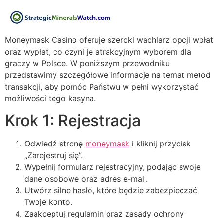
Moneymask Casino oferuje szeroki wachlarz opcji wpłat
oraz wypłat, co czyni je atrakcyjnym wyborem dla
graczy w Polsce. W poniższym przewodniku
przedstawimy szczegółowe informacje na temat metod
transakcji, aby pomóc Państwu w pełni wykorzystać
możliwości tego kasyna.
Krok 1: Rejestracja
Odwiedź stronę
moneymask
i kliknij przycisk
„Zarejestruj się”.
Wypełnij formularz rejestracyjny, podając swoje
dane osobowe oraz adres e-mail.
Utwórz silne hasło, które będzie zabezpieczać
Twoje konto.
Zaakceptuj regulamin oraz zasady ochrony