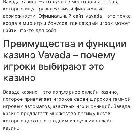
Вавада казино – это лучшее место для игроков,
которые ищут развлечения и финансовые
возможности. Официальный сайт Vavada – это точка
входа в мир игр и бонусов, где каждый игрок может
найти что-то для себя.
Преимущества и функции
казино Vavada – почему
игроки выбирают это
казино
Вавада казино – это популярное онлайн-казино,
которое привлекает игроков своей широкой гаммой
игровых автоматов, азартных игр и функций. Вавада
казино предлагает множество преимуществ,
которые делают его одним из лучших онлайн-
казино.