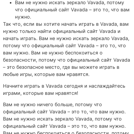
Вам не нужно искать зеркало Vavada, потому
что официальный сайт Vavada – это то, что вам
нужно.
Так что, если вы хотите начать играть в Vavada, вам
нужно только найти официальный сайт Vavada и
начать играть. Вам не нужно искать зеркало Vavada,
потому что официальный сайт Vavada – это то, что
вам нужно. Вам не нужно беспокоиться о
безопасности, потому что официальный сайт Vavada
– это безопасное место, где вы можете играть в
любые игры, которые вам нравятся.
Начните играть в Vavada сегодня и наслаждайтесь
играми, которые вам нравятся!
Вам не нужно ничего больше, потому что
официальный сайт Vavada – это то, что вам нужно.
Вам не нужно искать зеркало Vavada, потому что
официальный сайт Vavada – это то, что вам нужно.
Вам не нужно беспокоиться о безопасности, потому