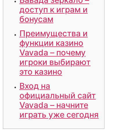
доступ к играм и
бонусам
Преимущества и
функции казино
Vavada – почему
игроки выбирают
это казино
Вход на
официальный сайт
Vavada – начните
играть уже сегодня