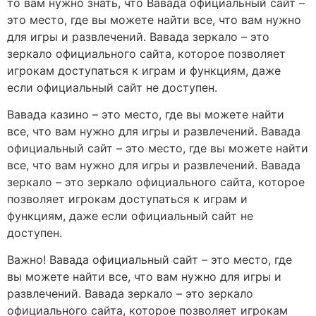
то вам нужно знать, что Вавада официальный сайт –
это место, где вы можете найти все, что вам нужно
для игры и развлечений. Вавада зеркало – это
зеркало официального сайта, которое позволяет
игрокам доступаться к играм и функциям, даже
если официальный сайт не доступен.
Вавада казино – это место, где вы можете найти
все, что вам нужно для игры и развлечений. Вавада
официальный сайт – это место, где вы можете найти
все, что вам нужно для игры и развлечений. Вавада
зеркало – это зеркало официального сайта, которое
позволяет игрокам доступаться к играм и
функциям, даже если официальный сайт не
доступен.
Важно! Вавада официальный сайт – это место, где
вы можете найти все, что вам нужно для игры и
развлечений. Вавада зеркало – это зеркало
официального сайта, которое позволяет игрокам