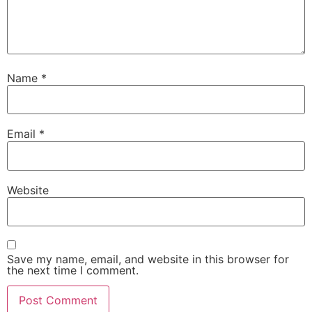
Name
*
Email
*
Website
Save my name, email, and website in this browser for
the next time I comment.