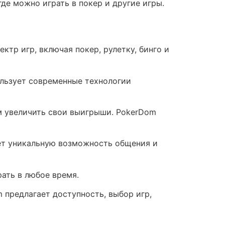
де можно играть в покер и другие игры.
тр игр, включая покер, рулетку, бинго и
ользует современные технологии
ам увеличить свои выигрыши. PokerDom
ает уникальную возможность общения и
рать в любое время.
m предлагает доступность, выбор игр,