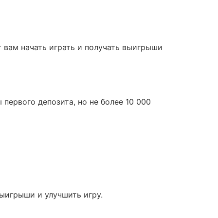
 вам начать играть и получать выигрыши
первого депозита, но не более 10 000
ыигрыши и улучшить игру.