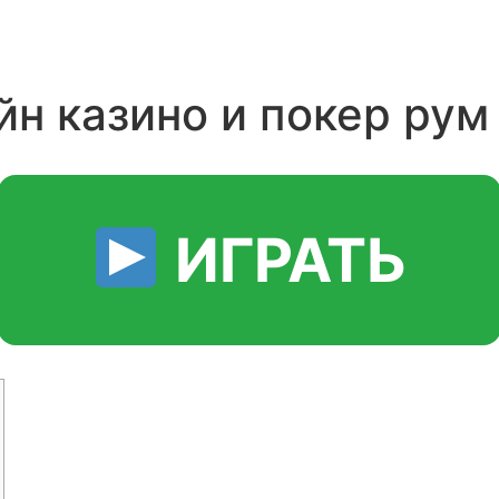
йн казино и покер рум
ИГРАТЬ