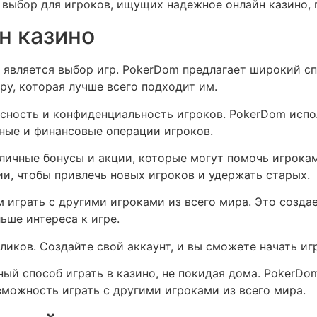
 выбор для игроков, ищущих надежное онлайн казино, г
н казино
вляется выбор игр. PokerDom предлагает широкий спек
ру, которая лучше всего подходит им.
асность и конфиденциальность игроков. PokerDom исп
ные и финансовые операции игроков.
зличные бонусы и акции, которые могут помочь игрок
ии, чтобы привлечь новых игроков и удержать старых.
м играть с другими игроками из всего мира. Это созд
ьше интереса к игре.
ликов. Создайте свой аккаунт, и вы сможете начать иг
ный способ играть в казино, не покидая дома. PokerDo
зможность играть с другими игроками из всего мира.