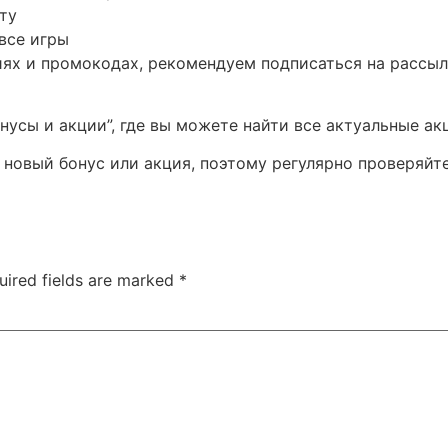
ту
все игры
ях и промокодах, рекомендуем подписаться на рассыл
нусы и акции”, где вы можете найти все актуальные а
я новый бонус или акция, поэтому регулярно проверяйт
uired fields are marked
*