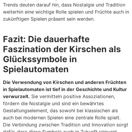
Trends deuten darauf hin, dass Nostalgie und Tradition
weiterhin eine wichtige Rolle spielen und Früchte auch in
zukünftigen Spielen präsent sein werden.
Fazit: Die dauerhafte
Faszination der Kirschen als
Glückssymbole in
Spielautomaten
Die Verwendung von Kirschen und anderen Früchten
in Spielautomaten ist tief in der Geschichte und Kultur
verwurzelt.
Sie vermitteln positive Assoziationen,
fördern die Nostalgie und sind ein bewährtes
Gestaltungselement, das sowohl bei klassischen als
auch bei modernen Spielen eine zentrale Rolle spielt.
Die Verbindung zwischen Tradition und Innovation sorgt
dafür, dass diese Symbole auch in Zukunft relevant