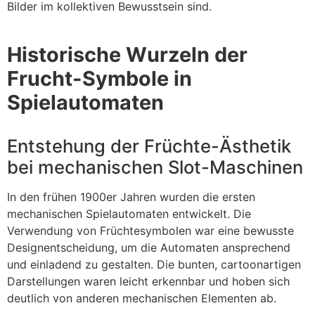
Bilder im kollektiven Bewusstsein sind.
Historische Wurzeln der
Frucht-Symbole in
Spielautomaten
Entstehung der Früchte-Ästhetik
bei mechanischen Slot-Maschinen
In den frühen 1900er Jahren wurden die ersten
mechanischen Spielautomaten entwickelt. Die
Verwendung von Früchtesymbolen war eine bewusste
Designentscheidung, um die Automaten ansprechend
und einladend zu gestalten. Die bunten, cartoonartigen
Darstellungen waren leicht erkennbar und hoben sich
deutlich von anderen mechanischen Elementen ab.