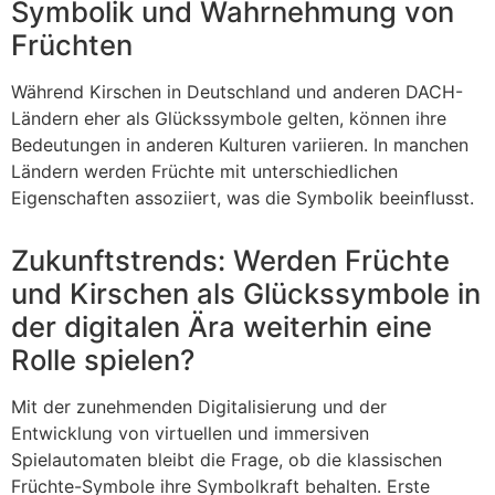
Symbolik und Wahrnehmung von
Früchten
Während Kirschen in Deutschland und anderen DACH-
Ländern eher als Glückssymbole gelten, können ihre
Bedeutungen in anderen Kulturen variieren. In manchen
Ländern werden Früchte mit unterschiedlichen
Eigenschaften assoziiert, was die Symbolik beeinflusst.
Zukunftstrends: Werden Früchte
und Kirschen als Glückssymbole in
der digitalen Ära weiterhin eine
Rolle spielen?
Mit der zunehmenden Digitalisierung und der
Entwicklung von virtuellen und immersiven
Spielautomaten bleibt die Frage, ob die klassischen
Früchte-Symbole ihre Symbolkraft behalten. Erste