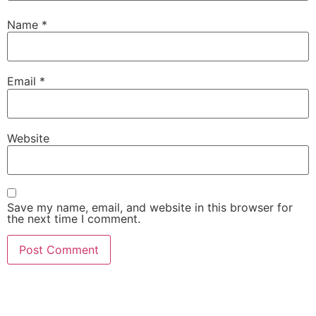
Name
*
Email
*
Website
Save my name, email, and website in this browser for
the next time I comment.