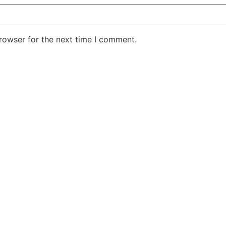
rowser for the next time I comment.