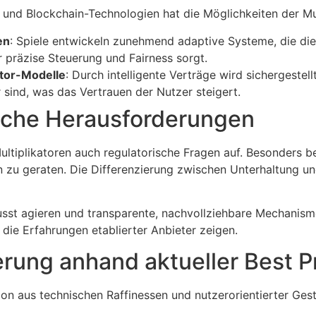
KI) und Blockchain-Technologien hat die Möglichkeiten der M
en
: Spiele entwickeln zunehmend adaptive Systeme, die die 
r präzise Steuerung und Fairness sorgt.
ator-Modelle
: Durch intelligente Verträge wird sichergestel
 sind, was das Vertrauen der Nutzer steigert.
ische Herausforderungen
ltiplikatoren auch regulatorische Fragen auf. Besonders b
 zu geraten. Die Differenzierung zwischen Unterhaltung und
t agieren und transparente, nachvollziehbare Mechanisme
 die Erfahrungen etablierter Anbieter zeigen.
erung anhand aktueller Best P
ion aus technischen Raffinessen und nutzerorientierter Gest