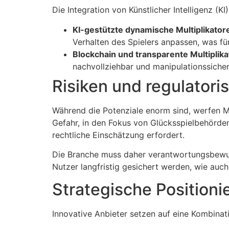
Die Integration von Künstlicher Intelligenz (
KI-gestützte dynamische Multiplikator
Verhalten des Spielers anpassen, was fü
Blockchain und transparente Multiplik
nachvollziehbar und manipulationssicher
Risiken und regulator
Während die Potenziale enorm sind, werfen Mu
Gefahr, in den Fokus von Glücksspielbehörden
rechtliche Einschätzung erfordert.
Die Branche muss daher verantwortungsbewuss
Nutzer langfristig gesichert werden, wie auch
Strategische Positioni
Innovative Anbieter setzen auf eine Kombinat