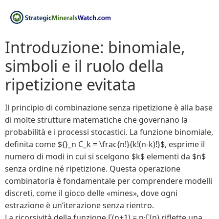
Introduzione: binomiale,
simboli e il ruolo della
ripetizione evitata
Il principio di combinazione senza ripetizione è alla base
di molte strutture matematiche che governano la
probabilità e i processi stocastici. La funzione binomiale,
definita come ${}_n C_k = \frac{n!}{k!(n-k)!}$, esprime il
numero di modi in cui si scelgono $k$ elementi da $n$
senza ordine né ripetizione. Questa operazione
combinatoria è fondamentale per comprendere modelli
discreti, come il gioco delle «mines», dove ogni
estrazione è un’iterazione senza rientro.
La ricorsività della funzione Γ(n+1) = n·Γ(n) riflette una