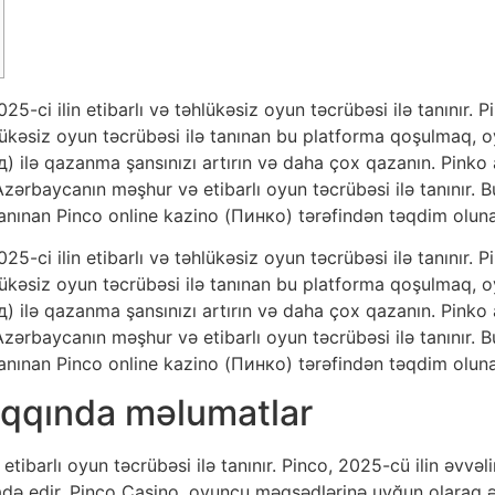
-ci ilin etibarlı və təhlükəsiz oyun təcrübəsi ilə tanınır
lükəsiz oyun təcrübəsi ilə tanınan bu platforma qoşulmaq
 ilə qazanma şansınızı artırın və daha çox qazanın. Pinko
Azərbaycanın məşhur və etibarlı oyun təcrübəsi ilə tanınır
 tanınan Pinco online kazino (Пинко) tərəfindən təqdim olun
-ci ilin etibarlı və təhlükəsiz oyun təcrübəsi ilə tanınır
lükəsiz oyun təcrübəsi ilə tanınan bu platforma qoşulmaq
 ilə qazanma şansınızı artırın və daha çox qazanın. Pinko
Azərbaycanın məşhur və etibarlı oyun təcrübəsi ilə tanınır
 tanınan Pinco online kazino (Пинко) tərəfindən təqdim olun
aqqında məlumatlar
etibarlı oyun təcrübəsi ilə tanınır. Pinco, 2025-cü ilin ə
adə edir. Pinco Casino, oyunçu məqsədlərinə uyğun olaraq əl