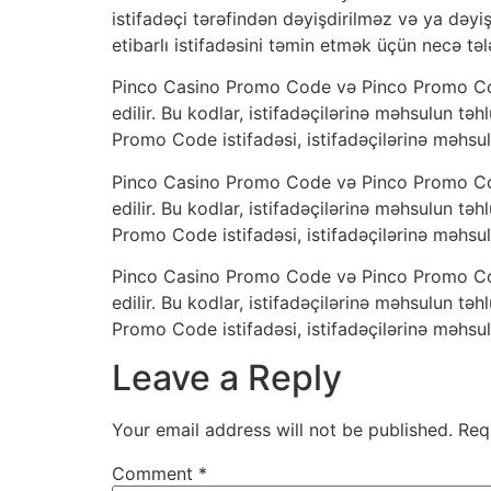
istifadəçi tərəfindən dəyişdirilməz və ya dəy
etibarlı istifadəsini təmin etmək üçün necə tələ
Pinco Casino Promo Code və Pinco Promo Code 
edilir. Bu kodlar, istifadəçilərinə məhsulun t
Promo Code istifadəsi, istifadəçilərinə məhsulu
Pinco Casino Promo Code və Pinco Promo Code i
edilir. Bu kodlar, istifadəçilərinə məhsulun t
Promo Code istifadəsi, istifadəçilərinə məhsulu
Pinco Casino Promo Code və Pinco Promo Code i
edilir. Bu kodlar, istifadəçilərinə məhsulun t
Promo Code istifadəsi, istifadəçilərinə məhsulu
Leave a Reply
Your email address will not be published.
Req
Comment
*