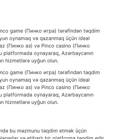
. Pinco game (Пинко игра) tərəfindən təqdim
, oyun oynamaq və qazanmaq üçün ideal
 az (Пинко аз) və Pinco casino (Пинко
. Bu platformada oynayaraq, Azərbaycanın
an hizmetlərə uyğun olun.
. Pinco game (Пинко игра) tərəfindən təqdim
, oyun oynamaq və qazanmaq üçün ideal
 az (Пинко аз) və Pinco casino (Пинко
. Bu platformada oynayaraq, Azərbaycanın
an hizmetlərə uyğun olun.
vvəlində bu məzmunu təqdim etmək üçün
aqədar və etibarlı bir platforma təqdim edir.