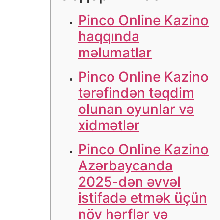
Pinco Online Kazino
haqqında
məlumatlar
Pinco Online Kazino
tərəfindən təqdim
olunan oyunlar və
xidmətlər
Pinco Online Kazino
Azərbaycanda
2025-dən əvvəl
istifadə etmək üçün
növ hərflər və