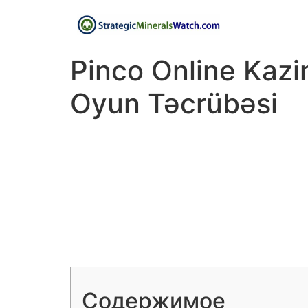
Pinco Online Kazi
Oyun Təcrübəsi
Содержимое