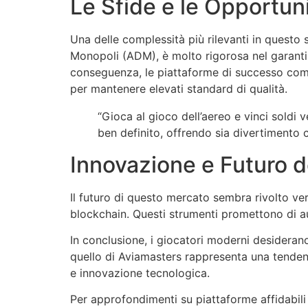
Le Sfide e le Opportun
Una delle complessità più rilevanti in questo
Monopoli (ADM), è molto rigorosa nel garantire c
conseguenza, le piattaforme di successo come 
per mantenere elevati standard di qualità.
“Gioca al gioco dell’aereo e vinci soldi
ben definito, offrendo sia divertimento 
Innovazione e Futuro d
Il futuro di questo mercato sembra rivolto ve
blockchain. Questi strumenti promettono di aum
In conclusione, i giocatori moderni desiderano
quello di Aviamasters rappresenta una tendenza
e innovazione tecnologica.
Per approfondimenti su piattaforme affidabili 