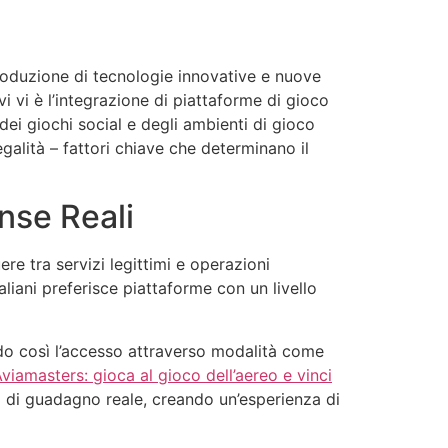
troduzione di tecnologie innovative e nuove
vi vi è l’integrazione di piattaforme di gioco
dei giochi social e degli ambienti di gioco
egalità – fattori chiave che determinano il
nse Reali
re tra servizi legittimi e operazioni
liani preferisce piattaforme con un livello
ando così l’accesso attraverso modalità come
viamasters: gioca al gioco dell’aereo e vinci
 di guadagno reale, creando un’esperienza di