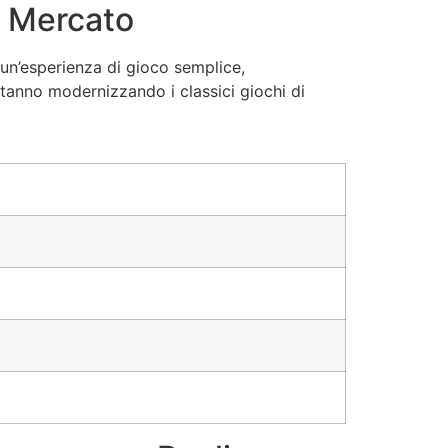
l Mercato
e un’esperienza di gioco semplice,
stanno modernizzando i classici giochi di