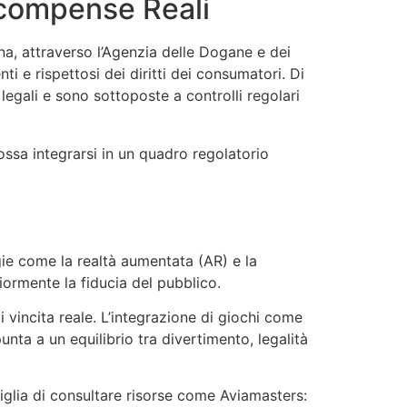
icompense Reali
na, attraverso l’Agenzia delle Dogane e dei
ti e rispettosi dei diritti dei consumatori. Di
egali e sono sottoposte a controlli regolari
ossa integrarsi in un quadro regolatorio
gie come la realtà aumentata (AR) e la
iormente la fiducia del pubblico.
 vincita reale. L’integrazione di giochi come
nta a un equilibrio tra divertimento, legalità
siglia di consultare risorse come Aviamasters: