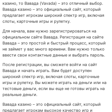
казино, то Вавада (Vavada) – это отличный выбор.
Вавада казино – это официальный сайт, который
предлагает игрокам широкий спектр игр, включая
слоты, карточные игры и рулетку.
Для начала, вам нужно зарегистрироваться на
официальном сайте Вавада. Регистрация на сайте
Вавада – это простой и быстрый процесс, который
не займет у вас много времени. Вам нужно только
ввести свои контактные данные и выбрать пароль.
После регистрации, вы сможете войти на сайт
Вавада и начать играть. Вам будет доступен
широкий спектр игр, включая слоты, карточные
игры и рулетку. Вы можете играть на деньги или на
тестовые деньги, если вы еще не готовы играть на
реальные деньги.
Вавада казино – это официальный сайт, который
предлагает игрокам высокое качество игр и