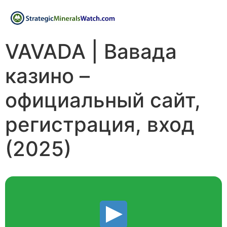
VAVADA | Вавада
казино –
официальный сайт,
регистрация, вход
(2025)