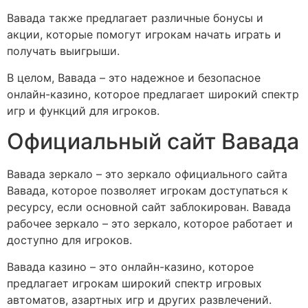
Вавада также предлагает различные бонусы и
акции, которые помогут игрокам начать играть и
получать выигрыши.
В целом, Вавада – это надежное и безопасное
онлайн-казино, которое предлагает широкий спектр
игр и функций для игроков.
Официальный сайт Вавада
Вавада зеркало – это зеркало официального сайта
Вавада, которое позволяет игрокам доступаться к
ресурсу, если основной сайт заблокирован. Вавада
рабочее зеркало – это зеркало, которое работает и
доступно для игроков.
Вавада казино – это онлайн-казино, которое
предлагает игрокам широкий спектр игровых
автоматов, азартных игр и других развлечений.