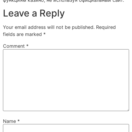
функциям казино, не используя официальный сайт.
Leave a Reply
Your email address will not be published.
Required
fields are marked
*
Comment
*
Name
*