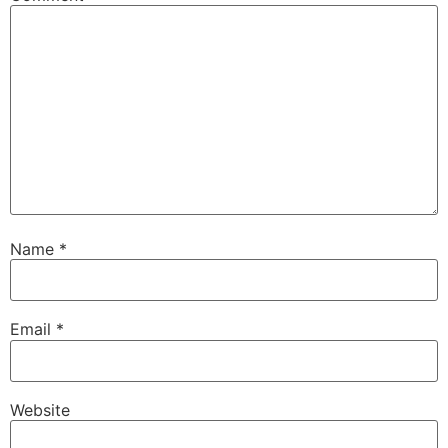
Name
*
Email
*
Website