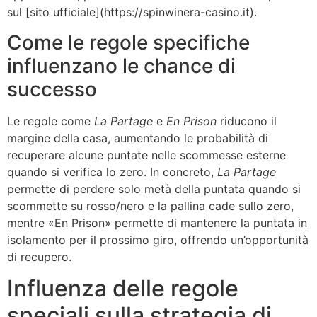
sul [sito ufficiale](https://spinwinera-casino.it).
Come le regole specifiche
influenzano le chance di
successo
Le regole come
La Partage
e
En Prison
riducono il
margine della casa, aumentando le probabilità di
recuperare alcune puntate nelle scommesse esterne
quando si verifica lo zero. In concreto,
La Partage
permette di perdere solo metà della puntata quando si
scommette su rosso/nero e la pallina cade sullo zero,
mentre «En Prison» permette di mantenere la puntata in
isolamento per il prossimo giro, offrendo un’opportunità
di recupero.
Influenza delle regole
speciali sulla strategia di