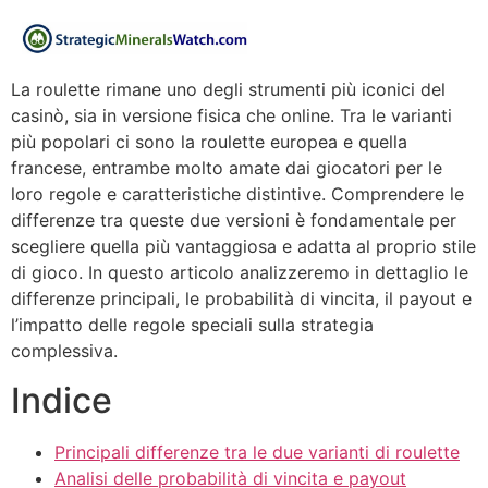
La roulette rimane uno degli strumenti più iconici del
casinò, sia in versione fisica che online. Tra le varianti
più popolari ci sono la roulette europea e quella
francese, entrambe molto amate dai giocatori per le
loro regole e caratteristiche distintive. Comprendere le
differenze tra queste due versioni è fondamentale per
scegliere quella più vantaggiosa e adatta al proprio stile
di gioco. In questo articolo analizzeremo in dettaglio le
differenze principali, le probabilità di vincita, il payout e
l’impatto delle regole speciali sulla strategia
complessiva.
Indice
Principali differenze tra le due varianti di roulette
Analisi delle probabilità di vincita e payout