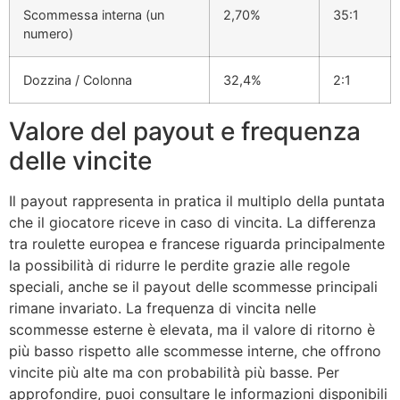
Scommessa interna (un
2,70%
35:1
numero)
Dozzina / Colonna
32,4%
2:1
Valore del payout e frequenza
delle vincite
Il payout rappresenta in pratica il multiplo della puntata
che il giocatore riceve in caso di vincita. La differenza
tra roulette europea e francese riguarda principalmente
la possibilità di ridurre le perdite grazie alle regole
speciali, anche se il payout delle scommesse principali
rimane invariato. La frequenza di vincita nelle
scommesse esterne è elevata, ma il valore di ritorno è
più basso rispetto alle scommesse interne, che offrono
vincite più alte ma con probabilità più basse. Per
approfondire, puoi consultare le informazioni disponibili