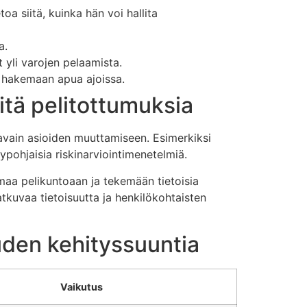
toa siitä, kuinka hän voi hallita
a.
ät yli varojen pelaamista.
a hakemaan apua ajoissa.
itä pelitottumuksia
n avain asioiden muuttamiseen. Esimerkiksi
ypohjaisia riskinarviointimenetelmiä.
omaa pelikuntoaan ja tekemään tietoisia
atkuvaa tietoisuutta ja henkilökohtaisten
uden kehityssuuntia
Vaikutus