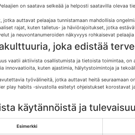
Pelaajien on saatava selkeää ja helposti saatavilla olevaa tie
it, jotka auttavat pelaajaa tunnistamaan mahdollisia ongelmi
uaaliset rajat, kuten talletus- ja häviörajoitukset, jotka estäv
alvelut ja neuvontanumeroiden näkyvyys rohkaisevat pelaaji
kulttuuria, joka edistää terve
us vaatii aktiivista osallistumista ja tietoista toimintaa, o
a innovaatioita, kuten ajastimia, hälytystoimintoja ja tekoäl
saavutettavia työvälineitä, jotka auttavat heitä seuraamaan 
er play habits -sivustolla esitetyt ohjeistukset korostavat j
sta käytännöistä ja tulevaisu
Esimerkki