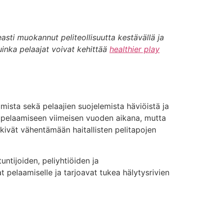
ti muokannut peliteollisuutta kestävällä ja
uinka pelaajat voivat kehittää
healthier play
tamista sekä pelaajien suojelemista häviöistä ja
hapelaamiseen viimeisen vuoden aikana, mutta
yrkivät vähentämään haitallisten pelitapojen
ntijoiden, peliyhtiöiden ja
t pelaamiselle ja tarjoavat tukea hälytysrivien