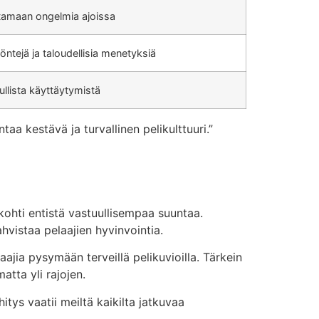
tamaan ongelmia ajoissa
öntejä ja taloudellisia menetyksiä
ullista käyttäytymistä
a kestävä ja turvallinen pelikulttuuri.”
ohti entistä vastuullisempaa suuntaa.
hvistaa pelaajien hyvinvointia.
aajia pysymään terveillä pelikuvioilla. Tärkein
atta yli rajojen.
itys vaatii meiltä kaikilta jatkuvaa