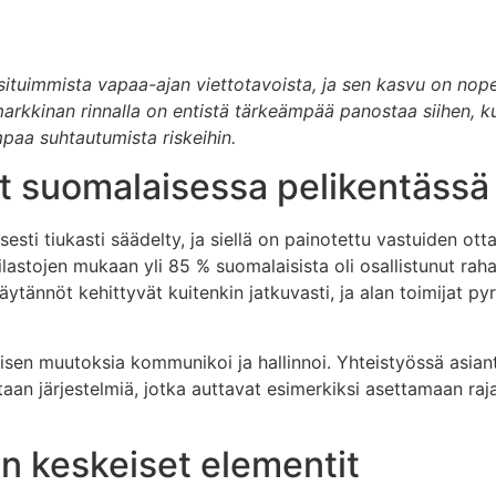
uimmista vapaa-ajan viettotavoista, ja sen kasvu on nopeas
imarkkinan rinnalla on entistä tärkeämpää panostaa siihen, k
empaa suhtautumista riskeihin.
et suomalaisessa pelikentässä
isesti tiukasti säädelty, ja siellä on painotettu vastuiden ot
lastojen mukaan yli 85 % suomalaisista oli osallistunut ra
 käytännöt kehittyvät kuitenkin jatkuvasti, ja alan toimijat p
isen muutoksia kommunikoi ja hallinnoi. Yhteistyössä asiantu
an järjestelmiä, jotka auttavat esimerkiksi asettamaan raja
n keskeiset elementit