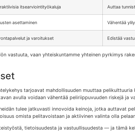
eraktiivisia itsearviointityökaluja
Auttaa tunnis
itusten asettaminen
Vähentää ylily
ontapalvelut ja varoitukset
Edistää vastu
ilön vastuuta, vaan yhteiskuntamme yhteinen pyrkimys rakenta
kset
telykehys tarjoavat mahdollisuuden muuttaa pelikulttuuria k
tavan avulla voidaan vähentää peliriippuvuuden riskejä ja va
 heidän tulee jatkuvasti innovoida keinoja, jotka auttavat pel
oisuus omista pelitavoistaan ja aktiivinen valinta olla pelaam
teistyöstä, tietoisuudesta ja vastuullisuudesta — ja tämä keh