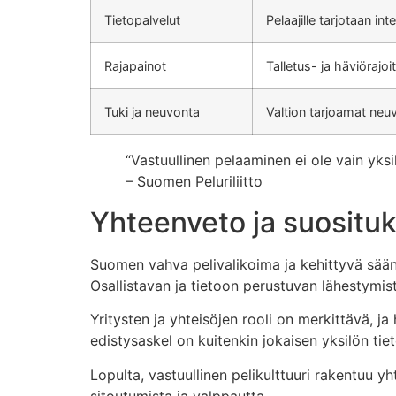
Tietopalvelut
Pelaajille tarjotaan int
Rajapainot
Talletus- ja häviörajo
Tuki ja neuvonta
Valtion tarjoamat neuv
“Vastuullinen pelaaminen ei ole vain yks
– Suomen Peluriliitto
Yhteenveto ja suositu
Suomen vahva pelivalikoima ja kehittyvä sään
Osallistavan ja tietoon perustuvan lähestymis
Yritysten ja yhteisöjen rooli on merkittävä, ja
edistysaskel on kuitenkin jokaisen yksilön tiet
Lopulta, vastuullinen pelikulttuuri rakentuu yh
sitoutumista ja valppautta.