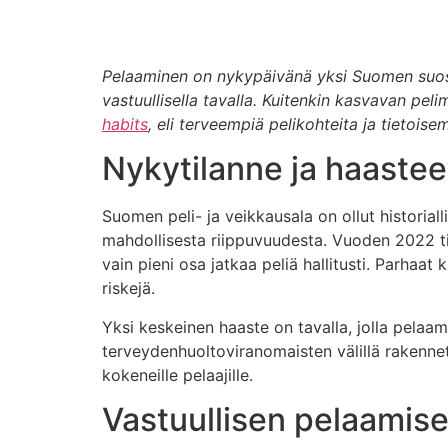
Pelaaminen on nykypäivänä yksi Suomen suosit
vastuullisella tavalla. Kuitenkin kasvavan pel
habits
, eli terveempiä pelikohteita ja tietois
Nykytilanne ja haaste
Suomen peli- ja veikkausala on ollut historiall
mahdollisesta riippuvuudesta. Vuoden 2022 ti
vain pieni osa jatkaa peliä hallitusti. Parhaat
riskejä.
Yksi keskeinen haaste on tavalla, jolla pelaam
terveydenhuoltoviranomaisten välillä rakenneta
kokeneille pelaajille.
Vastuullisen pelaamise