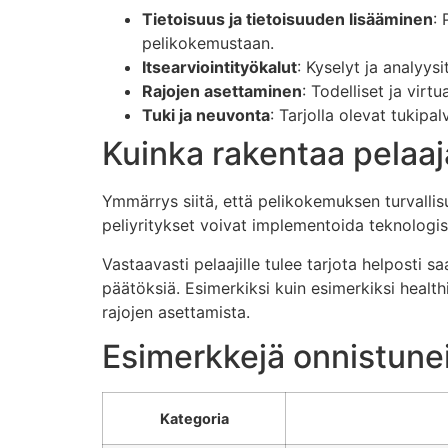
Tietoisuus ja tietoisuuden lisääminen
: 
pelikokemustaan.
Itsearviointityökalut
: Kyselyt ja analyys
Rajojen asettaminen
: Todelliset ja virt
Tuki ja neuvonta
: Tarjolla olevat tukip
Kuinka rakentaa pelaaja
Ymmärrys siitä, että pelikokemuksen turvallisu
peliyritykset voivat implementoida teknologisi
Vastaavasti pelaajille tulee tarjota helposti 
päätöksiä. Esimerkiksi kuin esimerkiksi healthi
rajojen asettamista.
Esimerkkejä onnistunei
Kategoria