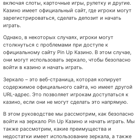
включая слоты, карточные игры, рулетку и другие.
Казино имеет официальный сайт, где игроки могут
зарегистрироваться, сделать депозит и начать
играть.
Однако, в некоторых случаях, игроки могут
столкнуться с проблемами при доступе к
официальному сайту Pin Up Казино. В этом случае,
они могут использовать зеркало, чтобы безопасно
войти в казино и начать играть.
Зеркало – это веб-страница, которая копирует
содержимое официального сайта, но имеет другой
URL-адрес. Это позволяет игрокам доступаться к
казино, если они не могут сделать это напрямую.
В этом руководстве мы рассмотрим, как безопасно
войти на зеркало Pin Up Казино и начать играть. Мы
также рассмотрим, какие преимущества и
недостатки имеет использование зеркала, а также