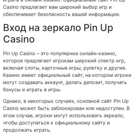
Casino предлагает вам широкий выбор игр и
обеспечивает безопасность вашей информации.
Вход на зеркало Pin Up
Casino
Pin Up Casino – это популярное онлайн-казино,
которое предлагает игрокам широкий спектр игр,
включая слоты, карточные игры, рулетку и другие.
Казино имеет официальный сайт, на котором игроки
могут создавать аккаунт, делать депозит, получать
бонусы и играть в игры.
Однако, в некоторых случаях, основной сайт Pin Up
Casino может быть заблокирован или недоступен. В
этом случае, игроки могут использовать зеркало,
чтобы доступаться к официальному сайту и
продолжать играть.