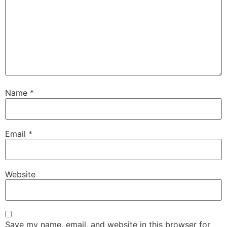
Name
*
Email
*
Website
Save my name, email, and website in this browser for