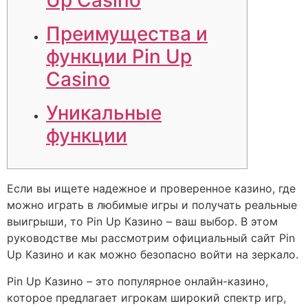
Преимущества и
функции Pin Up
Casino
Уникальные
функции
Если вы ищете надежное и проверенное казино, где
можно играть в любимые игры и получать реальные
выигрыши, то Pin Up Казино – ваш выбор. В этом
руководстве мы рассмотрим официальный сайт Pin
Up Казино и как можно безопасно войти на зеркало.
Pin Up Казино – это популярное онлайн-казино,
которое предлагает игрокам широкий спектр игр,