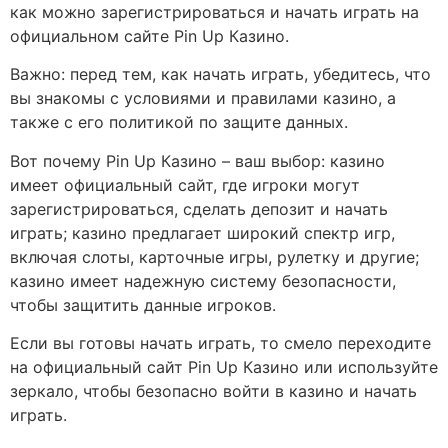
как можно зарегистрироваться и начать играть на
официальном сайте Pin Up Казино.
Важно: перед тем, как начать играть, убедитесь, что
вы знакомы с условиями и правилами казино, а
также с его политикой по защите данных.
Вот почему Pin Up Казино – ваш выбор: казино
имеет официальный сайт, где игроки могут
зарегистрироваться, сделать депозит и начать
играть; казино предлагает широкий спектр игр,
включая слоты, карточные игры, рулетку и другие;
казино имеет надежную систему безопасности,
чтобы защитить данные игроков.
Если вы готовы начать играть, то смело переходите
на официальный сайт Pin Up Казино или используйте
зеркало, чтобы безопасно войти в казино и начать
играть.