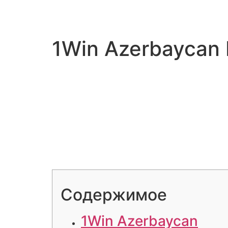
1Win Azerbaycan 
Содержимое
1Win Azerbaycan