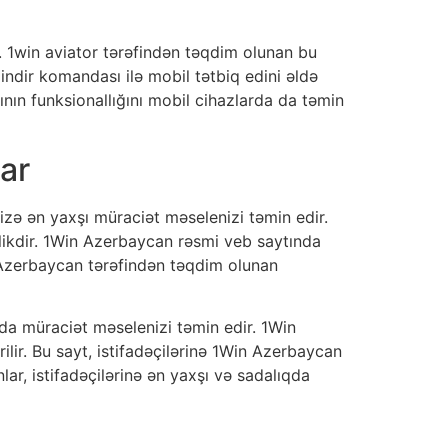
 1win aviator tərəfindən təqdim olunan bu
indir komandası ilə mobil tətbiq edini əldə
ının funksionallığını mobil cihazlarda da təmin
ar
zə ən yaxşı müraciət məselenizi təmin edir.
likdir. 1Win Azerbaycan rəsmi veb saytında
n Azerbaycan tərəfindən təqdim olunan
qda müraciət məselenizi təmin edir. 1Win
ir. Bu sayt, istifadəçilərinə 1Win Azerbaycan
ar, istifadəçilərinə ən yaxşı və sadalıqda