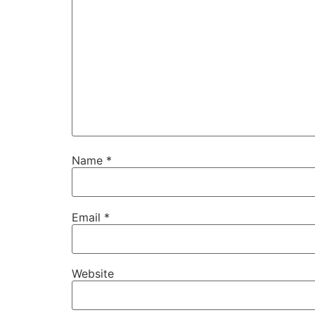
Name
*
Email
*
Website