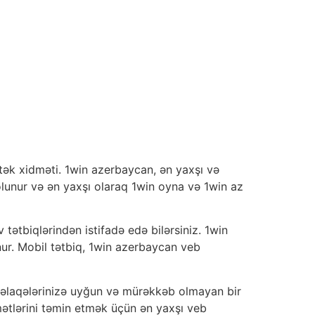
ək xidməti. 1win azerbaycan, ən yaxşı və
lunur və ən yaxşı olaraq 1win oyna və 1win az
ətbiqlərindən istifadə edə bilərsiniz. 1win
unur. Mobil tətbiq, 1win azerbaycan veb
da əlaqələrinizə uyğun və mürəkkəb olmayan bir
mətlərini təmin etmək üçün ən yaxşı veb