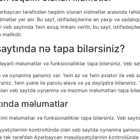
aycan tərəfindən təqdim olunan xidmətlər arasında təhsil, 
mətlər yer alır. Bu sayt, istifadəçilərinə ən yaxşı və sada
 veb saytında 1win вход imkanı verilir, bu sayt, istifadəçil
 malikdir.
ytında nə tapa bilərsiniz?
yərli məlumatlar və funksionalliklər tapa bilərsiniz. Veb sa
iş və oynanma şansınız var. 1win az və 1win aviator ilə veb sa
siniz. 1win yukle ilə parolu əlavə və ya dəyişdirə bilərsiniz
 olan veb saytda oynanma və məzmun məlumatları tapa bilər
tında məlumatlar
mi məlumatlar və funksionalliklər tapa bilərsiniz. Veb sayt
yətçilərinin kontrollündə olan veb saytda oynanma şansınız
nda tək tərəfdən Azerbaycan məsuliyyətçilərinin kontrollü