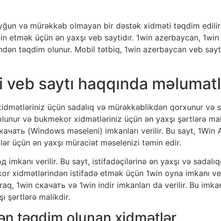
yğun və mürəkkəb olmayan bir dəstək xidməti təqdim edilir.
in etmək üçün ən yaxşı veb saytidır. 1win azerbaycan, 1win 
findən təqdim olunur. Mobil tətbiq, 1win azerbaycan veb sayt
 veb saytı haqqında məlumatl
dmətləriniz üçün sadalıq və mürəkkəblikdən qorxunur və si
lunur və bukmekor xidmətləriniz üçün ən yaxşı şərtlərə ma
n скачать (Windows məseleni) imkanları verilir. Bu sayt, 1Wi
lər üçün ən yaxşı müraciət məselenizi təmin edir.
mkanı verilir. Bu sayt, istifadəçilərinə ən yaxşı və sadalı
 xidmətlərindən istifadə etmək üçün 1win oyna imkanı veril
q, 1win скачать və 1win indir imkanları da verilir. Bu imkanl
 şərtlərə malikdir.
ən təqdim olunan xidmətlər