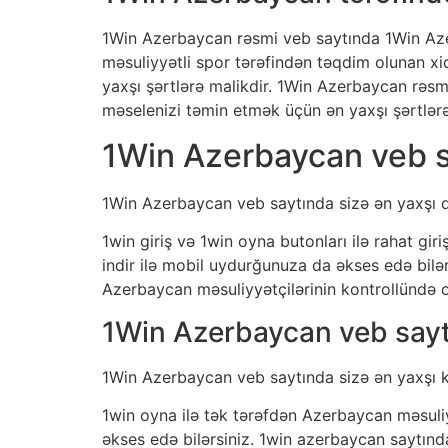
1Win Azerbaycan rəsmi veb saytında 1Win Azerb
məsuliyyətli spor tərəfindən təqdim olunan xid
yaxşı şərtlərə malikdir. 1Win Azerbaycan rəsmi
məselenizi təmin etmək üçün ən yaxşı şərtlərə
1Win Azerbaycan veb sa
1Win Azerbaycan veb saytında sizə ən yaxşı də
1win giriş və 1win oyna butonları ilə rahat gir
indir ilə mobil uydurğunuza da əkses edə bilər
Azerbaycan məsuliyyətçilərinin kontrollündə
1Win Azerbaycan veb say
1Win Azerbaycan veb saytında sizə ən yaxşı ki
1win oyna ilə tək tərəfdən Azerbaycan məsuliy
əkses edə bilərsiniz. 1win azerbaycan saytı