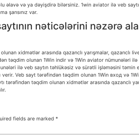
lu əlavə və ya dəyişdirə bilərsiniz. 1win aviator ilə veb saytım
nma şansınız var.
ytının nəticələrini nəzərə ala
lunan xidmətlər arasında qazanclı yarışmalar, qazanclı live
ən təqdim olunan 1Win indir və 1Win aviator nümunələri ilə is
ələri ilə veb saytın təhlükəsiz və sürətli işləməsini təmin e
anı verir. Veb sayt tərəfindən təqdim olunan 1Win вход və 1W
aytı tərəfindən təqdim olunan xidmətlər arasında qazanclı yar
ır.
uired fields are marked
*