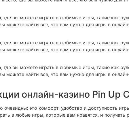
, где вы можете играть в любимые игры, такие как руле
 вы можете найти все, что вам нужно для игры в онлайн
, где вы можете играть в любимые игры, такие как руле
 вы можете найти все, что вам нужно для игры в онлайн
, где вы можете играть в любимые игры, такие как руле
 вы можете найти все, что вам нужно для игры в онлайн
ции онлайн-казино Pin Up C
o очевидны: это комфорт, удобство и доступность игры
грать в любые игры, которые вам нравятся, и получать