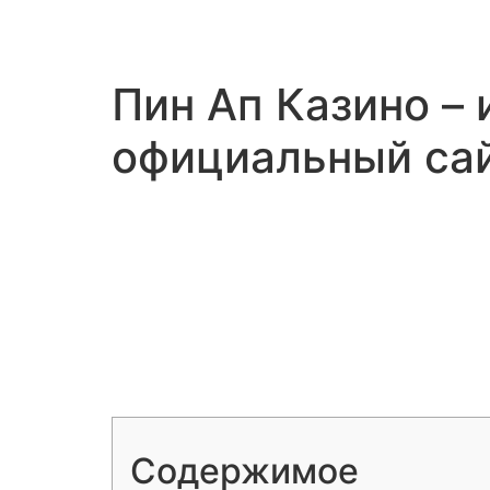
Пин Ап Казино – 
официальный са
Содержимое