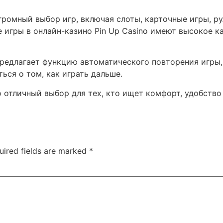
громный выбор игр, включая слоты, карточные игры, ру
се игры в онлайн-казино Pin Up Casino имеют высокое 
предлагает функцию автоматического повторения игры, 
ться о том, как играть дальше.
то отличный выбор для тех, кто ищет комфорт, удобство
uired fields are marked
*