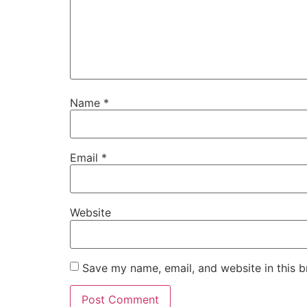
Name
*
Email
*
Website
Save my name, email, and website in this b