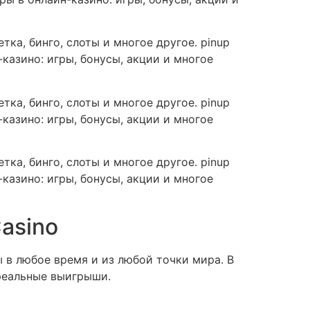
тка, бинго, слоты и многое другое. pinup
-казино: игры, бонусы, акции и многое
тка, бинго, слоты и многое другое. pinup
-казино: игры, бонусы, акции и многое
тка, бинго, слоты и многое другое. pinup
-казино: игры, бонусы, акции и многое
asino
 в любое время и из любой точки мира. В
 реальные выигрыши.