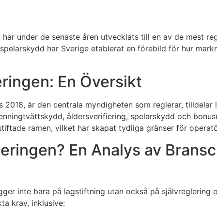
har under de senaste åren utvecklats till en av de mest reg
spelarskydd har Sverige etablerat en förebild för hur mar
ringen: En Översikt
2018, är den centrala myndigheten som reglerar, tilldelar 
nningtvättskydd, åldersverifiering, spelarskydd och bonusr
tiftade ramen, vilket har skapat tydliga gränser för opera
leringen? En Analys av Brans
ger inte bara på lagstiftning utan också på självreglering
ta krav, inklusive: