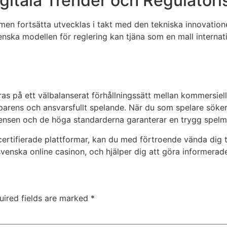
gitala Trender och Regulatori
en fortsätta utvecklas i takt med den tekniska innovatione
nska modellen för reglering kan tjäna som en mall internatio
 på ett välbalanserat förhållningssätt mellan kommersiell
nsparens och ansvarsfullt spelande. När du som spelare söker
censen och de höga standarderna garanterar en trygg spelmi
certifierade plattformar, kan du med förtroende vända dig 
 svenska online casinon, och hjälper dig att göra informerade
uired fields are marked
*