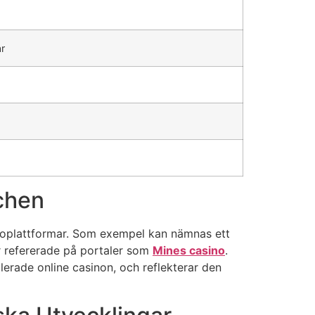
ar
schen
inoplattformar. Som exempel kan nämnas ett
ler refererade på portaler som
Mines casino
.
lerade online casinon, och reflekterar den