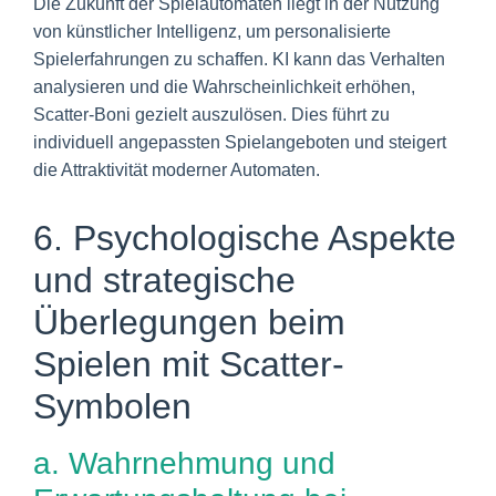
Die Zukunft der Spielautomaten liegt in der Nutzung
von künstlicher Intelligenz, um personalisierte
Spielerfahrungen zu schaffen. KI kann das Verhalten
analysieren und die Wahrscheinlichkeit erhöhen,
Scatter-Boni gezielt auszulösen. Dies führt zu
individuell angepassten Spielangeboten und steigert
die Attraktivität moderner Automaten.
6. Psychologische Aspekte
und strategische
Überlegungen beim
Spielen mit Scatter-
Symbolen
a. Wahrnehmung und