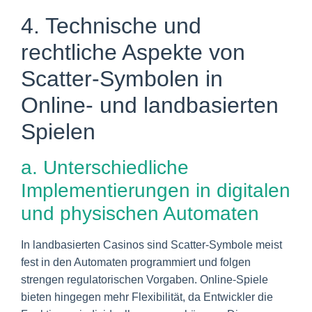
4. Technische und
rechtliche Aspekte von
Scatter-Symbolen in
Online- und landbasierten
Spielen
a. Unterschiedliche
Implementierungen in digitalen
und physischen Automaten
In landbasierten Casinos sind Scatter-Symbole meist
fest in den Automaten programmiert und folgen
strengen regulatorischen Vorgaben. Online-Spiele
bieten hingegen mehr Flexibilität, da Entwickler die