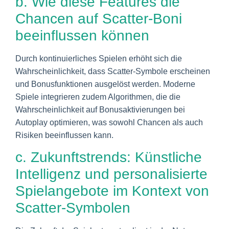
b. Wie diese Features die
Chancen auf Scatter-Boni
beeinflussen können
Durch kontinuierliches Spielen erhöht sich die
Wahrscheinlichkeit, dass Scatter-Symbole erscheinen
und Bonusfunktionen ausgelöst werden. Moderne
Spiele integrieren zudem Algorithmen, die die
Wahrscheinlichkeit auf Bonusaktivierungen bei
Autoplay optimieren, was sowohl Chancen als auch
Risiken beeinflussen kann.
c. Zukunftstrends: Künstliche
Intelligenz und personalisierte
Spielangebote im Kontext von
Scatter-Symbolen