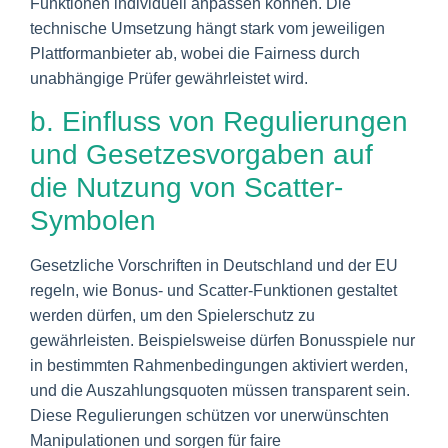
Funktionen individuell anpassen können. Die
technische Umsetzung hängt stark vom jeweiligen
Plattformanbieter ab, wobei die Fairness durch
unabhängige Prüfer gewährleistet wird.
b. Einfluss von Regulierungen
und Gesetzesvorgaben auf
die Nutzung von Scatter-
Symbolen
Gesetzliche Vorschriften in Deutschland und der EU
regeln, wie Bonus- und Scatter-Funktionen gestaltet
werden dürfen, um den Spielerschutz zu
gewährleisten. Beispielsweise dürfen Bonusspiele nur
in bestimmten Rahmenbedingungen aktiviert werden,
und die Auszahlungsquoten müssen transparent sein.
Diese Regulierungen schützen vor unerwünschten
Manipulationen und sorgen für faire