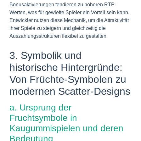
Bonusaktivierungen tendieren zu höheren RTP-
Werten, was für gewiefte Spieler ein Vorteil sein kann.
Entwickler nutzen diese Mechanik, um die Attraktivität
ihrer Spiele zu steigern und gleichzeitig die
Auszahlungsstrukturen flexibel zu gestalten.
3. Symbolik und
historische Hintergründe:
Von Früchte-Symbolen zu
modernen Scatter-Designs
a. Ursprung der
Fruchtsymbole in
Kaugummispielen und deren
Bedeutung