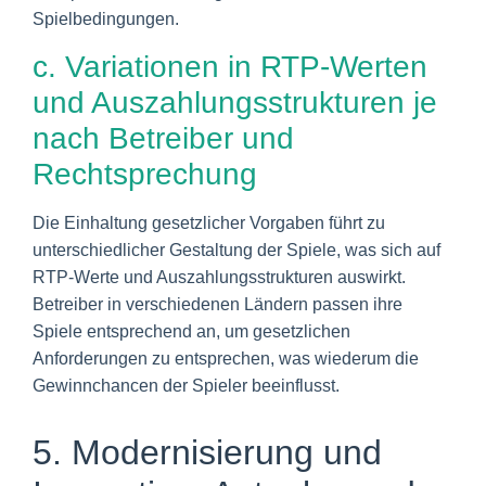
Spielbedingungen.
c. Variationen in RTP-Werten
und Auszahlungsstrukturen je
nach Betreiber und
Rechtsprechung
Die Einhaltung gesetzlicher Vorgaben führt zu
unterschiedlicher Gestaltung der Spiele, was sich auf
RTP-Werte und Auszahlungsstrukturen auswirkt.
Betreiber in verschiedenen Ländern passen ihre
Spiele entsprechend an, um gesetzlichen
Anforderungen zu entsprechen, was wiederum die
Gewinnchancen der Spieler beeinflusst.
5. Modernisierung und