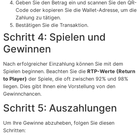
Geben Sie den Betrag ein und scannen Sie den QR-
Code oder kopieren Sie die Wallet-Adresse, um die
Zahlung zu tätigen.
Bestätigen Sie die Transaktion.
Schritt 4: Spielen und
Gewinnen
Nach erfolgreicher Einzahlung können Sie mit dem
Spielen beginnen. Beachten Sie die
RTP-Werte (Return
to Player)
der Spiele, die oft zwischen 92% und 98%
liegen. Dies gibt Ihnen eine Vorstellung von den
Gewinnchancen.
Schritt 5: Auszahlungen
Um Ihre Gewinne abzuheben, folgen Sie diesen
Schritten: