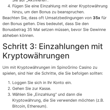
Fügen Sie eine Einzahlung mit einer Kryptowährung
hinzu, um den Bonus zu beanspruchen.
Beachten Sie, dass oft Umsatzbedingungen von
35x
für
den Bonus gelten. Dies bedeutet, dass Sie den
Bonusbetrag 35 Mal setzen müssen, bevor Sie Gewinne
abheben können.
Schritt 3: Einzahlungen mit
Kryptowährungen
Um mit Kryptowährungen im SpinoGrino Casino zu
spielen, sind hier die Schritte, die Sie befolgen sollten:
Loggen Sie sich in Ihr Konto ein.
Gehen Sie zur Kasse.
Wählen Sie „Einzahlung“ und dann die
Kryptowährung, die Sie verwenden möchten (z.B.
Bitcoin, Ethereum).