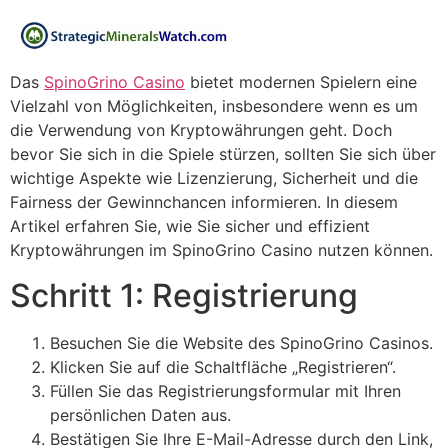
Das
SpinoGrino Casino
bietet modernen Spielern eine
Vielzahl von Möglichkeiten, insbesondere wenn es um
die Verwendung von Kryptowährungen geht. Doch
bevor Sie sich in die Spiele stürzen, sollten Sie sich über
wichtige Aspekte wie Lizenzierung, Sicherheit und die
Fairness der Gewinnchancen informieren. In diesem
Artikel erfahren Sie, wie Sie sicher und effizient
Kryptowährungen im SpinoGrino Casino nutzen können.
Schritt 1: Registrierung
Besuchen Sie die Website des SpinoGrino Casinos.
Klicken Sie auf die Schaltfläche „Registrieren“.
Füllen Sie das Registrierungsformular mit Ihren
persönlichen Daten aus.
Bestätigen Sie Ihre E-Mail-Adresse durch den Link,