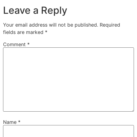
Leave a Reply
Your email address will not be published.
Required
fields are marked
*
Comment
*
Name
*