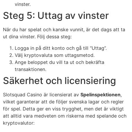
vinster.
Steg 5: Uttag av vinster
När du har spelat och kanske vunnit, är det dags att ta
ut dina vinster. Följ dessa steg:
Logga in på ditt konto och gå till “Uttag”.
Välj kryptovaluta som uttagsmetod.
Ange beloppet du vill ta ut och bekräfta
transaktionen.
Säkerhet och licensiering
Slotsquad Casino är licensierat av
Spelinspektionen
,
vilket garanterar att de följer svenska lagar och regler
för spel. Detta ger en viss trygghet, men det är viktigt
att alltid vara medveten om riskerna med spelande och
kryptovalutor: