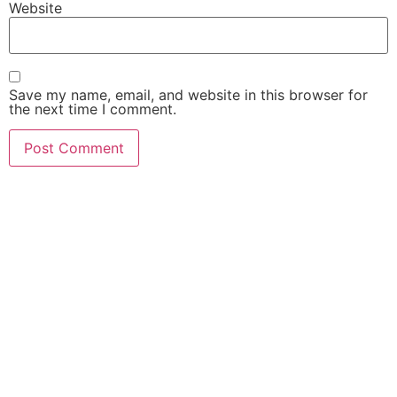
Website
Save my name, email, and website in this browser for
the next time I comment.