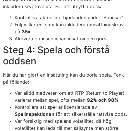
inkludera kryptovaluta. För att utnyttja dessa:
Kontrollera aktuella erbjudanden under “Bonusar”.
Följ villkoren, som kan inkludera omsättningskrav
på
35x
.
Aktivera bonusen innan insättningen görs.
Steg 4: Spela och förstå
oddsen
När du har gjort en insättning kan du börja spela. Tänk
på följande:
Var alltid medveten om att RTP (Return to Player)
varierar mellan spel, ofta mellan
92% och 98%
.
Kontrollera att spel är licensierade av
Spelinspektionen
för att säkerställa rättvisa odds.
Var försiktig med spelens volatilitet, då hög
volatilitet kan leda till mer sällsynta men större