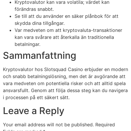
Kryptovalutor kan vara volatila; värdet kan
förändras snabbt.
Se till att du använder en säker plånbok för att
skydda dina tillgångar.
Var medveten om att kryptovaluta-transaktioner
kan vara svårare att återkalla än traditionella
betalningar.
Sammanfattning
Kryptovalutor hos Slotsquad Casino erbjuder en modern
och snabb betalningslösning, men det är avgörande att
vara medveten om potentiella risker och att alltid spela
ansvarsfullt. Genom att följa dessa steg kan du navigera
i processen på ett säkert sätt.
Leave a Reply
Your email address will not be published.
Required