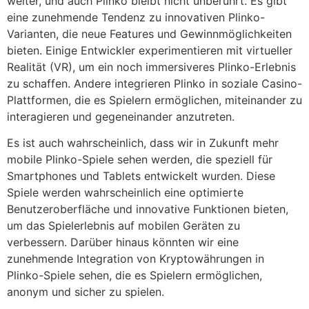
weiter, und auch Plinko bleibt nicht unberührt. Es gibt
eine zunehmende Tendenz zu innovativen Plinko-
Varianten, die neue Features und Gewinnmöglichkeiten
bieten. Einige Entwickler experimentieren mit virtueller
Realität (VR), um ein noch immersiveres Plinko-Erlebnis
zu schaffen. Andere integrieren Plinko in soziale Casino-
Plattformen, die es Spielern ermöglichen, miteinander zu
interagieren und gegeneinander anzutreten.
Es ist auch wahrscheinlich, dass wir in Zukunft mehr
mobile Plinko-Spiele sehen werden, die speziell für
Smartphones und Tablets entwickelt wurden. Diese
Spiele werden wahrscheinlich eine optimierte
Benutzeroberfläche und innovative Funktionen bieten,
um das Spielerlebnis auf mobilen Geräten zu
verbessern. Darüber hinaus könnten wir eine
zunehmende Integration von Kryptowährungen in
Plinko-Spiele sehen, die es Spielern ermöglichen,
anonym und sicher zu spielen.