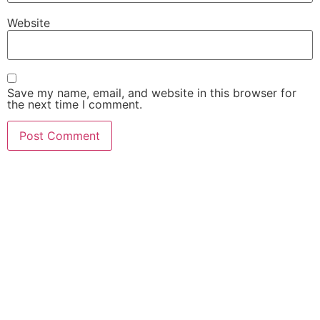
Website
Save my name, email, and website in this browser for
the next time I comment.