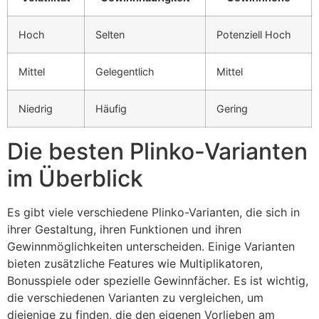
Hoch
Selten
Potenziell Hoch
Mittel
Gelegentlich
Mittel
Niedrig
Häufig
Gering
Die besten Plinko-Varianten
im Überblick
Es gibt viele verschiedene Plinko-Varianten, die sich in
ihrer Gestaltung, ihren Funktionen und ihren
Gewinnmöglichkeiten unterscheiden. Einige Varianten
bieten zusätzliche Features wie Multiplikatoren,
Bonusspiele oder spezielle Gewinnfächer. Es ist wichtig,
die verschiedenen Varianten zu vergleichen, um
diejenige zu finden, die den eigenen Vorlieben am