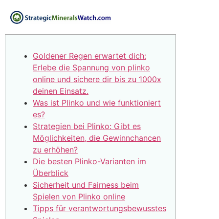
Goldener Regen erwartet dich:
Erlebe die Spannung von plinko
online und sichere dir bis zu 1000x
deinen Einsatz.
Was ist Plinko und wie funktioniert
es?
Strategien bei Plinko: Gibt es
Möglichkeiten, die Gewinnchancen
zu erhöhen?
Die besten Plinko-Varianten im
Überblick
Sicherheit und Fairness beim
Spielen von Plinko online
Tipps für verantwortungsbewusstes