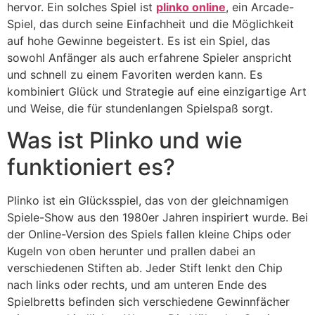
hervor. Ein solches Spiel ist
plinko online
, ein Arcade-
Spiel, das durch seine Einfachheit und die Möglichkeit
auf hohe Gewinne begeistert. Es ist ein Spiel, das
sowohl Anfänger als auch erfahrene Spieler anspricht
und schnell zu einem Favoriten werden kann. Es
kombiniert Glück und Strategie auf eine einzigartige Art
und Weise, die für stundenlangen Spielspaß sorgt.
Was ist Plinko und wie
funktioniert es?
Plinko ist ein Glücksspiel, das von der gleichnamigen
Spiele-Show aus den 1980er Jahren inspiriert wurde. Bei
der Online-Version des Spiels fallen kleine Chips oder
Kugeln von oben herunter und prallen dabei an
verschiedenen Stiften ab. Jeder Stift lenkt den Chip
nach links oder rechts, und am unteren Ende des
Spielbretts befinden sich verschiedene Gewinnfächer