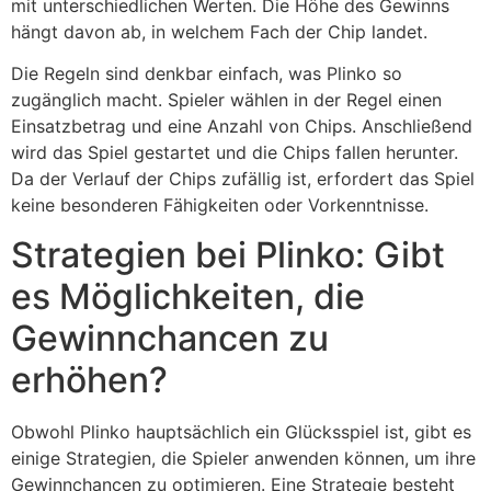
mit unterschiedlichen Werten. Die Höhe des Gewinns
hängt davon ab, in welchem Fach der Chip landet.
Die Regeln sind denkbar einfach, was Plinko so
zugänglich macht. Spieler wählen in der Regel einen
Einsatzbetrag und eine Anzahl von Chips. Anschließend
wird das Spiel gestartet und die Chips fallen herunter.
Da der Verlauf der Chips zufällig ist, erfordert das Spiel
keine besonderen Fähigkeiten oder Vorkenntnisse.
Strategien bei Plinko: Gibt
es Möglichkeiten, die
Gewinnchancen zu
erhöhen?
Obwohl Plinko hauptsächlich ein Glücksspiel ist, gibt es
einige Strategien, die Spieler anwenden können, um ihre
Gewinnchancen zu optimieren. Eine Strategie besteht