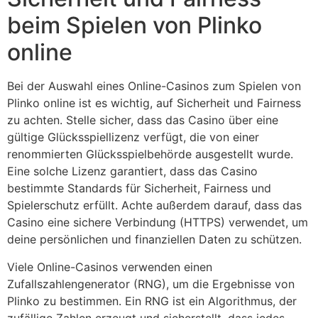
beim Spielen von Plinko
online
Bei der Auswahl eines Online-Casinos zum Spielen von
Plinko online ist es wichtig, auf Sicherheit und Fairness
zu achten. Stelle sicher, dass das Casino über eine
gültige Glücksspiellizenz verfügt, die von einer
renommierten Glücksspielbehörde ausgestellt wurde.
Eine solche Lizenz garantiert, dass das Casino
bestimmte Standards für Sicherheit, Fairness und
Spielerschutz erfüllt. Achte außerdem darauf, dass das
Casino eine sichere Verbindung (HTTPS) verwendet, um
deine persönlichen und finanziellen Daten zu schützen.
Viele Online-Casinos verwenden einen
Zufallszahlengenerator (RNG), um die Ergebnisse von
Plinko zu bestimmen. Ein RNG ist ein Algorithmus, der
zufällige Zahlen erzeugt und sicherstellt, dass jedes