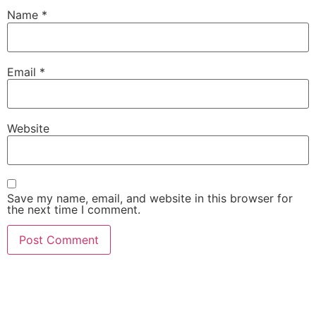
Name
*
Email
*
Website
Save my name, email, and website in this browser for
the next time I comment.