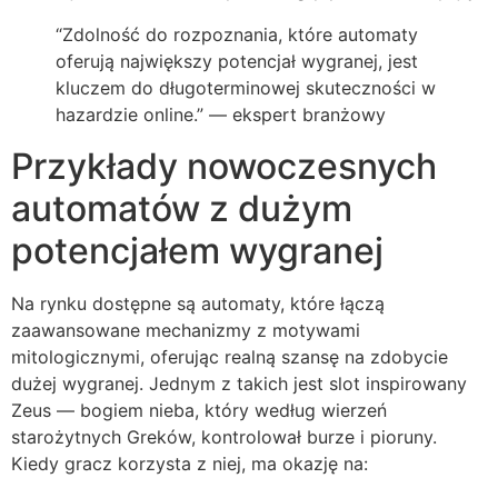
“Zdolność do rozpoznania, które automaty
oferują największy potencjał wygranej, jest
kluczem do długoterminowej skuteczności w
hazardzie online.” — ekspert branżowy
Przykłady nowoczesnych
automatów z dużym
potencjałem wygranej
Na rynku dostępne są automaty, które łączą
zaawansowane mechanizmy z motywami
mitologicznymi, oferując realną szansę na zdobycie
dużej wygranej. Jednym z takich jest slot inspirowany
Zeus — bogiem nieba, który według wierzeń
starożytnych Greków, kontrolował burze i pioruny.
Kiedy gracz korzysta z niej, ma okazję na: