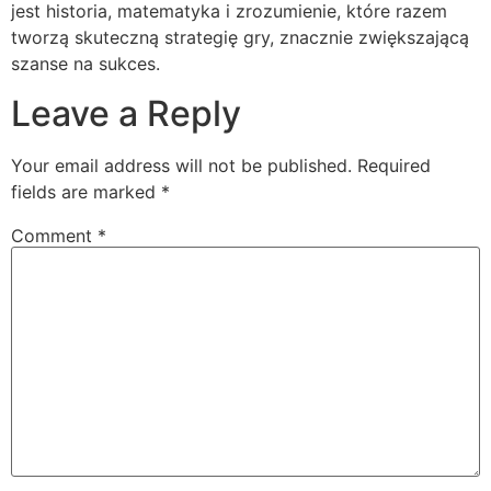
jest historia, matematyka i zrozumienie, które razem
tworzą skuteczną strategię gry, znacznie zwiększającą
szanse na sukces.
Leave a Reply
Your email address will not be published.
Required
fields are marked
*
Comment
*