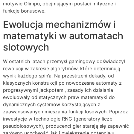
motywie Olimpu, obejmującym postaci mityczne i
funkcje bonusowe.
Ewolucja mechanizmów i
matematyki w automatach
slotowych
W ostatnich latach przemysł gamingowy doświadczył
rewolucji w zakresie algorytmów, które determinują
wynik każdego spin’a. Na przestrzeni dekady, od
klasycznych konstrukcji po nowoczesne automaty z
progresywnymi jackpotami, zasady ich działania
ewoluowały od statycznych praw matematyki do
dynamicznych systemów korzystających z
zaawansowanych mieszania funkcji losowych. Poprzez
inwestycje w technologie RNG (generatory liczb
pseudolosowych), producenci gier starają się zapewnić
zarówno uczciwość, jak i zwiększenie potencjału