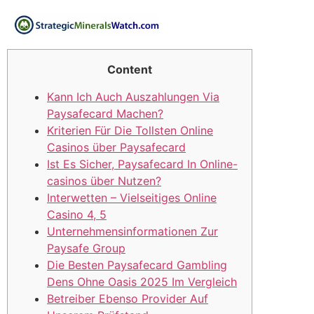
Content
Kann Ich Auch Auszahlungen Via
Paysafecard Machen?
Kriterien Für Die Tollsten Online
Casinos über Paysafecard
Ist Es Sicher, Paysafecard In Online-
casinos über Nutzen?
Interwetten – Vielseitiges Online
Casino 4, 5
Unternehmensinformationen Zur
Paysafe Group
Die Besten Paysafecard Gambling
Dens Ohne Oasis 2025 Im Vergleich
Betreiber Ebenso Provider Auf