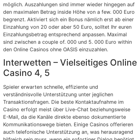
möglich. Auszahlungen sind immer wieder hingegen auf
den maximalen Betrag inside Höhe von a few. 000 Euro
begrenzt. Aktiviert sich ein Bonus nämlich erst ab einer
Einzahlung von 20 oder aber 50 Euro, solltet Ihr euren
Einzahlungsbetrag entsprechend anpassen. Maximal
sind zwischen a couple of. 000 und 5. 000 Euro within
den Online Casinos ohne OASIS einzuzahlen.
Interwetten – Vielseitiges Online
Casino 4, 5
Spieler erwarten schnelle, effiziente und
verständnisvolle Unterstützung unter jeglichen
Transaktionsfragen. Die beste Kontaktaufnahme im
Casino erfolgt meist über Live-Chat beziehungsweise
E-Mail, da die Kanäle direkte ebenso dokumentierte
Kommunikationswege bieten. Einige Casinos offerieren
auch telefonische Unterstützung an, was herausragend
hilfreich sein muss, wenn ein sofortiger Dialog benötigt