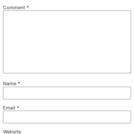
Comment
*
Name
*
Email
*
Website