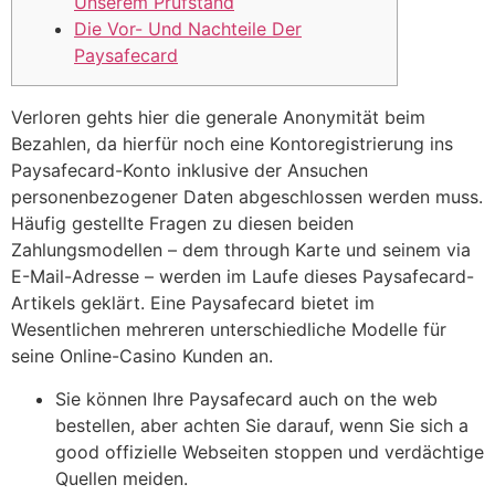
Unserem Prüfstand
Die Vor- Und Nachteile Der
Paysafecard
Verloren gehts hier die generale Anonymität beim
Bezahlen, da hierfür noch eine Kontoregistrierung ins
Paysafecard-Konto inklusive der Ansuchen
personenbezogener Daten abgeschlossen werden muss.
Häufig gestellte Fragen zu diesen beiden
Zahlungsmodellen – dem through Karte und seinem via
E-Mail-Adresse – werden im Laufe dieses Paysafecard-
Artikels geklärt. Eine Paysafecard bietet im
Wesentlichen mehreren unterschiedliche Modelle für
seine Online-Casino Kunden an.
Sie können Ihre Paysafecard auch on the web
bestellen, aber achten Sie darauf, wenn Sie sich a
good offizielle Webseiten stoppen und verdächtige
Quellen meiden.