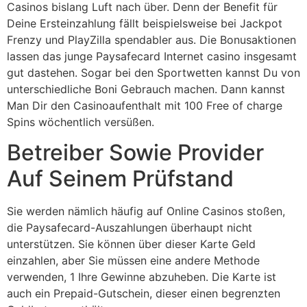
Casinos bislang Luft nach über. Denn der Benefit für
Deine Ersteinzahlung fällt beispielsweise bei Jackpot
Frenzy und PlayZilla spendabler aus. Die Bonusaktionen
lassen das junge Paysafecard Internet casino insgesamt
gut dastehen. Sogar bei den Sportwetten kannst Du von
unterschiedliche Boni Gebrauch machen. Dann kannst
Man Dir den Casinoaufenthalt mit 100 Free of charge
Spins wöchentlich versüßen.
Betreiber Sowie Provider
Auf Seinem Prüfstand
Sie werden nämlich häufig auf Online Casinos stoßen,
die Paysafecard-Auszahlungen überhaupt nicht
unterstützen. Sie können über dieser Karte Geld
einzahlen, aber Sie müssen eine andere Methode
verwenden, 1 Ihre Gewinne abzuheben. Die Karte ist
auch ein Prepaid-Gutschein, dieser einen begrenzten