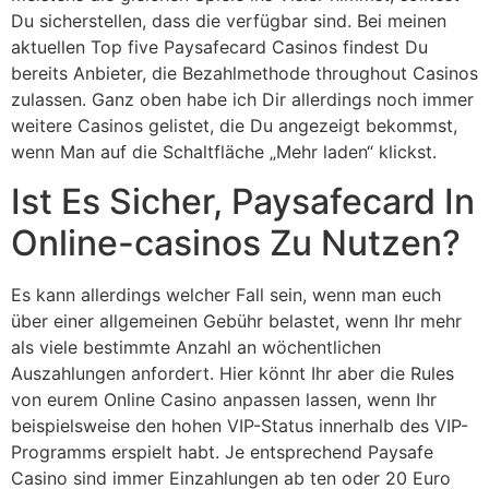
Du sicherstellen, dass die verfügbar sind. Bei meinen
aktuellen Top five Paysafecard Casinos findest Du
bereits Anbieter, die Bezahlmethode throughout Casinos
zulassen. Ganz oben habe ich Dir allerdings noch immer
weitere Casinos gelistet, die Du angezeigt bekommst,
wenn Man auf die Schaltfläche „Mehr laden“ klickst.
Ist Es Sicher, Paysafecard In
Online-casinos Zu Nutzen?
Es kann allerdings welcher Fall sein, wenn man euch
über einer allgemeinen Gebühr belastet, wenn Ihr mehr
als viele bestimmte Anzahl an wöchentlichen
Auszahlungen anfordert. Hier könnt Ihr aber die Rules
von eurem Online Casino anpassen lassen, wenn Ihr
beispielsweise den hohen VIP-Status innerhalb des VIP-
Programms erspielt habt. Je entsprechend Paysafe
Casino sind immer Einzahlungen ab ten oder 20 Euro