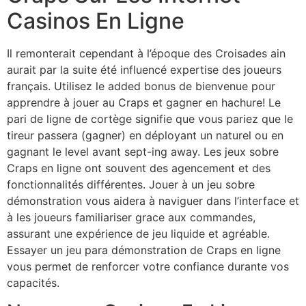
Casinos En Ligne
Il remonterait cependant à l’époque des Croisades ain
aurait par la suite été influencé expertise des joueurs
français. Utilisez le added bonus de bienvenue pour
apprendre à jouer au Craps et gagner en hachure! Le
pari de ligne de cortège signifie que vous pariez que le
tireur passera (gagner) en déployant un naturel ou en
gagnant le level avant sept-ing away. Les jeux sobre
Craps en ligne ont souvent des agencement et des
fonctionnalités différentes. Jouer à un jeu sobre
démonstration vous aidera à naviguer dans l’interface et
à les joueurs familiariser grace aux commandes,
assurant une expérience de jeu liquide et agréable.
Essayer un jeu para démonstration de Craps en ligne
vous permet de renforcer votre confiance durante vos
capacités.