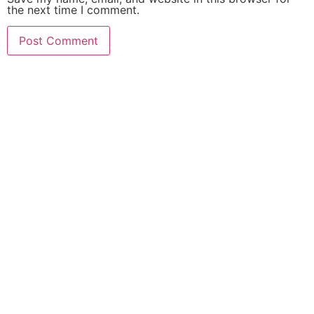
the next time I comment.