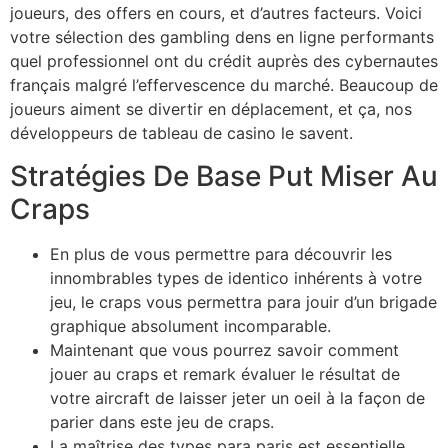
joueurs, des offers en cours, et d’autres facteurs. Voici
votre sélection des gambling dens en ligne performants
quel professionnel ont du crédit auprès des cybernautes
français malgré l’effervescence du marché. Beaucoup de
joueurs aiment se divertir en déplacement, et ça, nos
développeurs de tableau de casino le savent.
Stratégies De Base Put Miser Au
Craps
En plus de vous permettre para découvrir les
innombrables types de identico inhérents à votre
jeu, le craps vous permettra para jouir d’un brigade
graphique absolument incomparable.
Maintenant que vous pourrez savoir comment
jouer au craps et remark évaluer le résultat de
votre aircraft de laisser jeter un oeil à la façon de
parier dans este jeu de craps.
La maîtrise des types para paris est essentielle