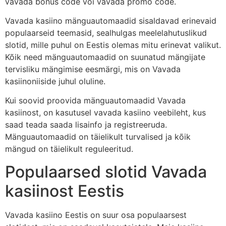
vavada bonus code või vavada promo code.
Vavada kasiino mänguautomaadid sisaldavad erinevaid
populaarseid teemasid, sealhulgas meelelahutuslikud
slotid, mille puhul on Eestis olemas mitu erinevat valikut.
Kõik need mänguautomaadid on suunatud mängijate
tervisliku mängimise eesmärgi, mis on Vavada
kasiinoniiside juhul oluline.
Kui soovid proovida mänguautomaadid Vavada
kasiinost, on kasutusel vavada kasiino veebileht, kus
saad teada saada lisainfo ja registreeruda.
Mänguautomaadid on täielikult turvalised ja kõik
mängud on täielikult reguleeritud.
Populaarsed slotid Vavada
kasiinost Eestis
Vavada kasiino Eestis on suur osa populaarsest