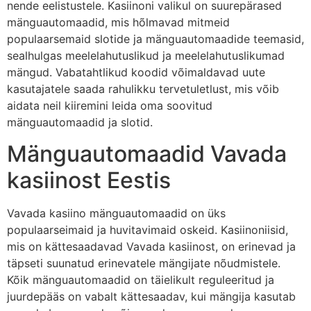
nende eelistustele. Kasiinoni valikul on suurepärased
mänguautomaadid, mis hõlmavad mitmeid
populaarsemaid slotide ja mänguautomaadide teemasid,
sealhulgas meelelahutuslikud ja meelelahutuslikumad
mängud. Vabatahtlikud koodid võimaldavad uute
kasutajatele saada rahulikku tervetuletlust, mis võib
aidata neil kiiremini leida oma soovitud
mänguautomaadid ja slotid.
Mänguautomaadid Vavada
kasiinost Eestis
Vavada kasiino mänguautomaadid on üks
populaarseimaid ja huvitavimaid oskeid. Kasiinoniisid,
mis on kättesaadavad Vavada kasiinost, on erinevad ja
täpseti suunatud erinevatele mängijate nõudmistele.
Kõik mänguautomaadid on täielikult reguleeritud ja
juurdepääs on vabalt kättesaadav, kui mängija kasutab