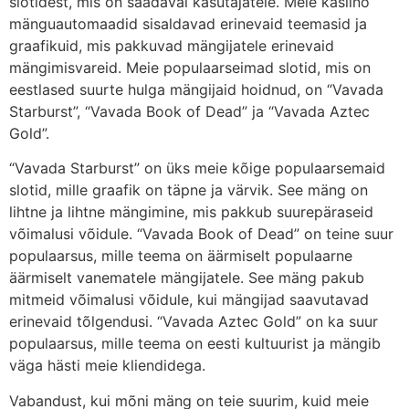
slotidest, mis on saadaval kasutajatele. Meie kasiino
mänguautomaadid sisaldavad erinevaid teemasid ja
graafikuid, mis pakkuvad mängijatele erinevaid
mängimisvareid. Meie populaarseimad slotid, mis on
eestlased suurte hulga mängijaid hoidnud, on “Vavada
Starburst”, “Vavada Book of Dead” ja “Vavada Aztec
Gold”.
“Vavada Starburst” on üks meie kõige populaarsemaid
slotid, mille graafik on täpne ja värvik. See mäng on
lihtne ja lihtne mängimine, mis pakkub suurepäraseid
võimalusi võidule. “Vavada Book of Dead” on teine suur
populaarsus, mille teema on äärmiselt populaarne
äärmiselt vanematele mängijatele. See mäng pakub
mitmeid võimalusi võidule, kui mängijad saavutavad
erinevaid tõlgendusi. “Vavada Aztec Gold” on ka suur
populaarsus, mille teema on eesti kultuurist ja mängib
väga hästi meie kliendidega.
Vabandust, kui mõni mäng on teie suurim, kuid meie