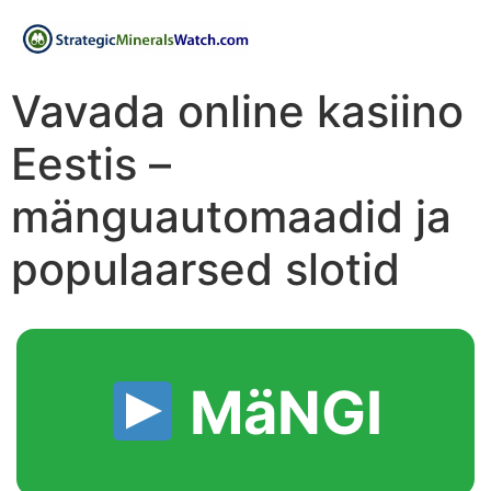
Vavada online kasiino
Eestis –
mänguautomaadid ja
populaarsed slotid
MäNGI