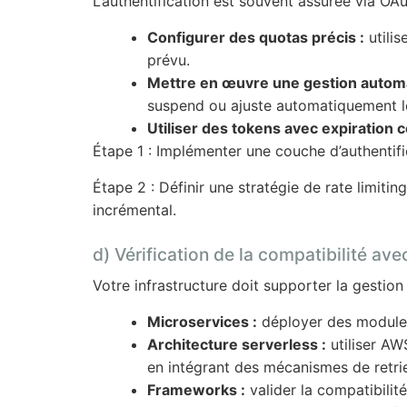
L’authentification est souvent assurée via OA
Configurer des quotas précis :
utilis
prévu.
Mettre en œuvre une gestion automa
suspend ou ajuste automatiquement l
Utiliser des tokens avec expiration c
Étape 1 : Implémenter une couche d’authentifi
Étape 2 : Définir une stratégie de rate limit
incrémental.
d) Vérification de la compatibilité av
Votre infrastructure doit supporter la gestio
Microservices :
déployer des modules 
Architecture serverless :
utiliser AW
en intégrant des mécanismes de retrie
Frameworks :
valider la compatibili