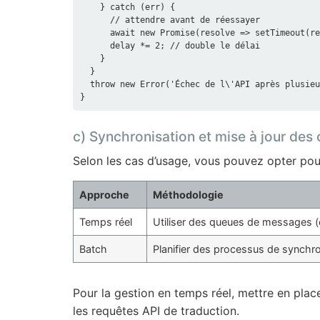
    } catch (err) {

      // attendre avant de réessayer

      await new Promise(resolve => setTimeout(resolve, delay));

      delay *= 2; // double le délai

    }

  }

  throw new Error('Échec de l\'API après plusieurs tentatives');

c) Synchronisation et mise à jour des 
Selon les cas d’usage, vous pouvez opter pou
Approche
Méthodologie
Temps réel
Utiliser des queues de messages (e
Batch
Planifier des processus de synchro
Pour la gestion en temps réel, mettre en pla
les requêtes API de traduction.