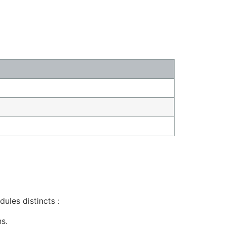
ules distincts :
s.