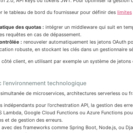
uth 2.0, API keys ou tokens JWT. Pour optimiser la gestion 
er le tableau de bord du fournisseur pour définir des
limites
tique des quotas :
intégrer un middleware qui suit en temp
es requêtes en cas de dépassement.
ontrôlée :
renouveler automatiquement les jetons OAuth pour
cation robuste, en stockant les clés dans un gestionnaire sé
ing côté client, en utilisant par exemple un système de jet
ec l’environnement technologique
n simultanée de microservices, architectures serverless ou 
indépendants pour l’orchestration API, la gestion des erreu
S Lambda, Google Cloud Functions ou Azure Functions pou
s et de gestion des erreurs.
té avec des frameworks comme Spring Boot, Node.js, ou Djan