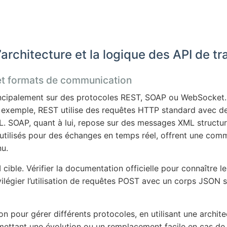
architecture et la logique des API de tr
 et formats de communication
cipalement sur des protocoles REST, SOAP ou WebSocket. Po
 Par exemple, REST utilise des requêtes HTTP standard ave
 SOAP, quant à lui, repose sur des messages XML structuré
ilisés pour des échanges en temps réel, offrent une commun
nu.
’API cible. Vérifier la documentation officielle pour connaîtr
légier l’utilisation de requêtes POST avec un corps JSON st
n pour gérer différents protocoles, en utilisant une archit
ettant une évolution ou un remplacement facile en cas de