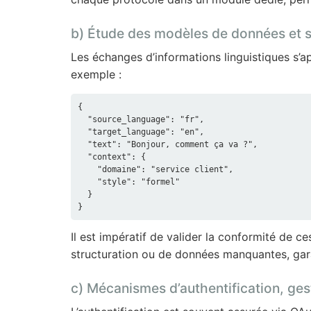
b) Étude des modèles de données e
Les échanges d’informations linguistiques s’a
exemple :
{

  "source_language": "fr",

  "target_language": "en",

  "text": "Bonjour, comment ça va ?",

  "context": {

    "domaine": "service client",

    "style": "formel"

  }

Il est impératif de valider la conformité de 
structuration ou de données manquantes, garant
c) Mécanismes d’authentification, ges