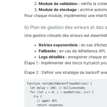
Module de validation :
vérifie la coh
Module de stockage :
archive automat
Pour chaque module, implémentez une interface
b) Plan de gestion des erreurs et des
Une gestion robuste des erreurs est essentielle
Retries exponentiels :
en cas d’échec,
Fallbacks :
en cas de défaillance API, 
Logs détaillés :
enregistrer chaque err
Étape 1 : Implémenter des blocs try/catch po
Étape 2 : Définir une stratégie de backoff ave
function retryWithBackoff(maxRetries) {

  let delay = 100; // millisecondes

  for (let i = 0; i < maxRetries; i++) {

    try {

      // appel API

      return response;
