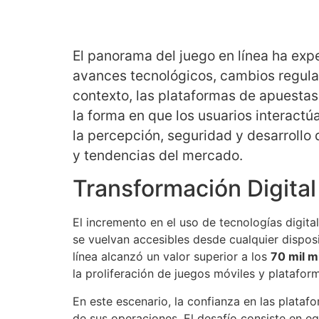
El panorama del juego en línea ha ex
avances tecnológicos, cambios regulat
contexto, las plataformas de apuestas
la forma en que los usuarios interactú
la percepción, seguridad y desarrollo
y tendencias del mercado.
Transformación Digital
El incremento en el uso de tecnologías digita
se vuelvan accesibles desde cualquier dispos
línea alcanzó un valor superior a los
70 mil m
la proliferación de juegos móviles y platafor
En este escenario, la confianza en las plataf
de sus operaciones. El desafío consiste en eq