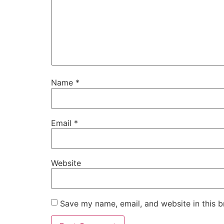
Name
*
Email
*
Website
Save my name, email, and website in this b