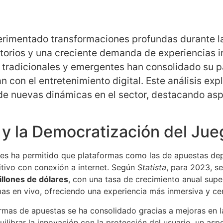
perimentado transformaciones profundas durante l
orios y una creciente demanda de experiencias in
 tradicionales y emergentes han consolidado su p
an con el entretenimiento digital. Este análisis 
 de nuevas dinámicas en el sector, destacando asp
 y la Democratización del Jue
les ha permitido que plataformas como las de apuestas depo
itivo con conexión a internet. Según
Statista
, para 2023, se
illones de dólares
, con una tasa de crecimiento anual supe
mas en vivo, ofreciendo una experiencia más inmersiva y ce
ormas de apuestas se ha consolidado gracias a mejoras en l
uilibrar la innovación con la protección del usuario, un as