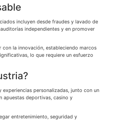
sable
ociados incluyen desde fraudes y lavado de
, auditorías independientes y en promover
r con la innovación, estableciendo marcos
ignificativas, lo que requiere un esfuerzo
ustria?
l y experiencias personalizadas, junto con un
n apuestas deportivas, casino y
egar entretenimiento, seguridad y