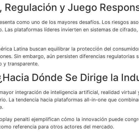
, Regulación y Juego Respon
presenta como uno de los mayores desafíos. Los riesgos as
o. Las plataformas líderes invierten en sistemas de cifrado
érica Latina buscan equilibrar la protección del consumido
iones. Sin embargo, aún persisten diferencias regulatorias s
 y transparente.
¿Hacia Dónde Se Dirige la Ind
mayor integración de inteligencia artificial, realidad virtua
rio. La tendencia hacia plataformas all-in-one que combina
e.
oplay penalti ejemplifican cómo la innovación puede congr
 como referencia para otros actores del mercado.