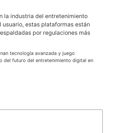
la industria del entretenimiento
l usuario, estas plataformas están
, respaldadas por regulaciones más
inan tecnología avanzada y juego
del futuro del entretenimiento digital en