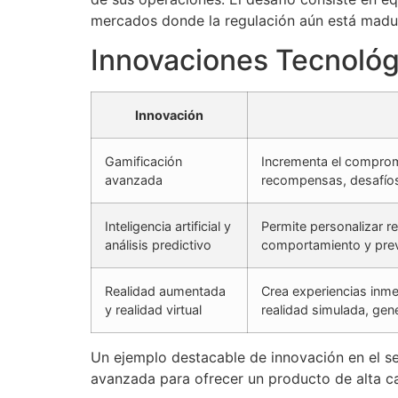
mercados donde la regulación aún está madu
Innovaciones Tecnológi
Innovación
Gamificación
Incrementa el comprom
avanzada
recompensas, desafíos
Inteligencia artificial y
Permite personalizar 
análisis predictivo
comportamiento y prev
Realidad aumentada
Crea experiencias inme
y realidad virtual
realidad simulada, gen
Un ejemplo destacable de innovación en el s
avanzada para ofrecer un producto de alta ca