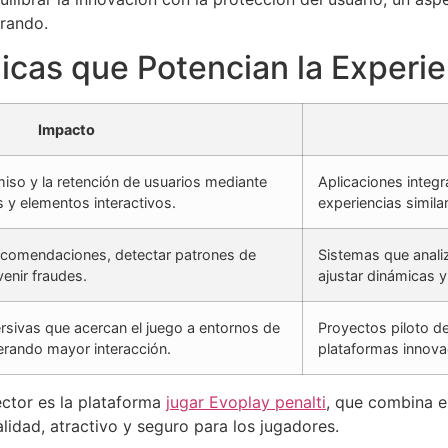
rando.
cas que Potencian la Experie
Impacto
iso y la retención de usuarios mediante
Aplicaciones integ
 y elementos interactivos.
experiencias simila
recomendaciones, detectar patrones de
Sistemas que anali
enir fraudes.
ajustar dinámicas y
rsivas que acercan el juego a entornos de
Proyectos piloto de
erando mayor interacción.
plataformas innova
ector es la plataforma
jugar Evoplay penalti
, que combina e
lidad, atractivo y seguro para los jugadores.