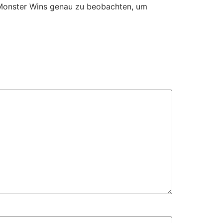
e Monster Wins genau zu beobachten, um