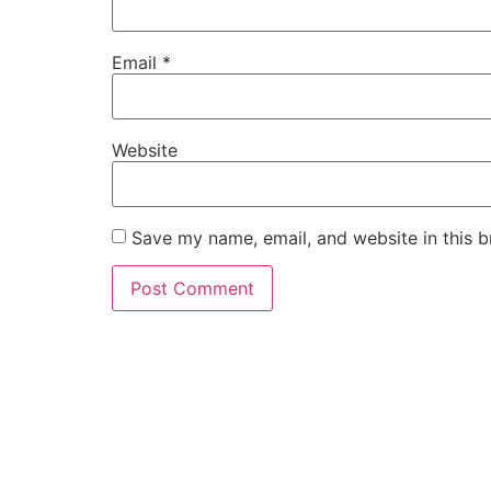
Email
*
Website
Save my name, email, and website in this b