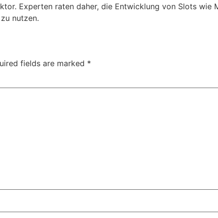
aktor. Experten raten daher, die Entwicklung von Slots wi
 zu nutzen.
uired fields are marked
*