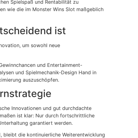
hen Spielspaß und Rentabilität zu
men wie die im Monster Wins Slot maßgeblich
tscheidend ist
Innovation, um sowohl neue
n Gewinnchancen und Entertainment-
nalysen und Spielmechanik-Design Hand in
ximierung auszuschöpfen.
ernstrategie
ische Innovationen und gut durchdachte
aßen ist klar: Nur durch fortschrittliche
Unterhaltung garantiert werden.
, bleibt die kontinuierliche Weiterentwicklung