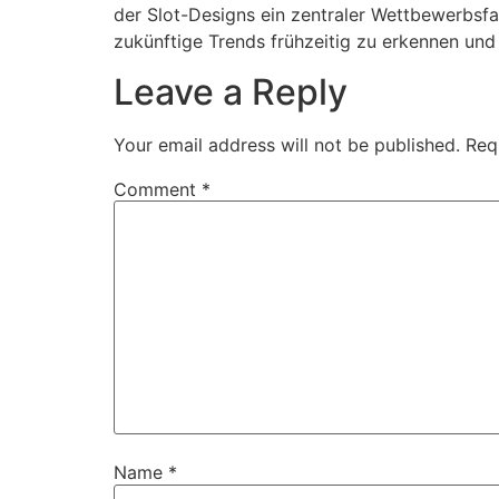
der Slot-Designs ein zentraler Wettbewerbsf
zukünftige Trends frühzeitig zu erkennen und
Leave a Reply
Your email address will not be published.
Req
Comment
*
Name
*