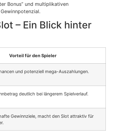
er Bonus” und multiplikativen
 Gewinnpotenzial.
 – Ein Blick hinter
Vorteil für den Spieler
ancen und potenziell mega-Auszahlungen.
nbetrag deutlich bei längerem Spielverlauf.
hafte Gewinnziele, macht den Slot attraktiv für
r.