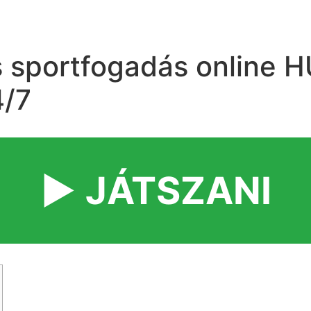
 sportfogadás online H
4/7
▶️ JÁTSZANI