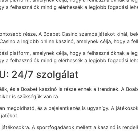
gy a felhasználók mindig elérhessék a legjobb fogadási leh
ntosabb része. A Boabet Casino számos játékot kínál, beleé
Casino a legjobb online kaszinó, amelynek célja, hogy a fe
ási platform, amelynek célja, hogy a felhasználóknak a leg
gy a felhasználók mindig elérhessék a legjobb fogadási leh
U: 24/7 szolgálat
ik, és a Boabet kaszinó is része ennek a trendnek. A Boabe
ikor is szükségük van rá.
n megoldható, és a bejelentkezés is ugyanígy. A játékosok
játékot.
játékosokra. A sportfogadások mellett a kaszinó is rendel