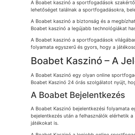
A Boabet kaszinó a sportfogadások szakértői
lehetőséget találnak a sportfogadásokra, bele
A Boabet kaszinó a biztonság és a megbízha
Boabet kaszinó a legújabb technológiákat has
A Boabet kaszinó a sportfogadások világában 
folyamata egyszerű és gyors, hogy a játéko
Boabet Kaszinó – A Je
A Boabet Kaszinó egy olyan online sportfogad
Boabet Kaszinó 24 órás szolgálatot nyújt, ho
A Boabet Bejelentkezés
A Boabet Kaszinó bejelentkezési folyamata eg
bejelentkezés után a felhasználók elérhetik a
játékokat is.
A Boabet Kaszinó a legjobb online sportfogad