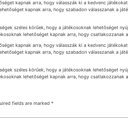
őséget kapnak arra, hogy válasszák ki a kedvenc játékoka
lehetőséget kapnak arra, hogy szabadon válasszanak a ját
őségek széles körűek, hogy a játékosoknak lehetőséget nyú
tékosoknak lehetőséget kapnak arra, hogy csatlakozzanak 
őséget kapnak arra, hogy válasszák ki a kedvenc játékoka
lehetőséget kapnak arra, hogy szabadon válasszanak a ját
őségek széles körűek, hogy a játékosoknak lehetőséget nyú
tékosoknak lehetőséget kapnak arra, hogy csatlakozzanak 
uired fields are marked
*