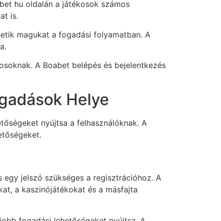
abet hu oldalán a játékosok számos
t is.
etik magukat a fogadási folyamatban. A
a.
ékosoknak. A Boabet belépés és bejelentkezés
ogadások Helye
etőségeket nyújtsa a felhasználóknak. A
etőségeket.
 egy jelszó szükséges a regisztrációhoz. A
kat, a kaszinójátékokat és a másfajta
jobb fogadási lehetőségeket nyújtsa. A