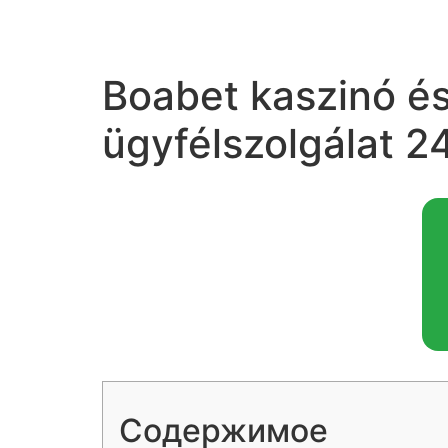
Boabet kaszinó és
ügyfélszolgálat 2
Содержимое