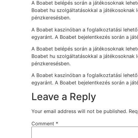
A Boabet belépés során a játékosoknak lehet
Boabet hu szolgáltatásokkal a játékosoknak 
pénzkeresésben.
A Boabet kaszinóban a foglalkoztatási lehet
egyaránt. A Boabet bejelentkezés során a já
A Boabet belépés során a játékosoknak lehet
Boabet hu szolgáltatásokkal a játékosoknak 
pénzkeresésben.
A Boabet kaszinóban a foglalkoztatási lehet
egyaránt. A Boabet bejelentkezés során a já
Leave a Reply
Your email address will not be published.
Req
Comment
*