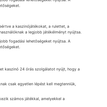
etőségeket.
rtve a kaszinójátékokat, a rulettet, a
lhasználóknak a legjobb játékélményt nyújtsa.
jobb fogadási lehetőségeket nyújtsa. A
etőségeket.
t kaszinó 24 órás szolgálatot nyújt, hogy a
nak csak egyetlen lépést kell megtenniük,
kezik számos játékkal, amelyekkel a