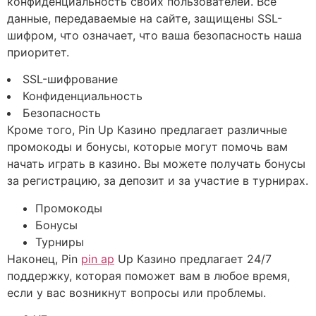
конфиденциальность своих пользователей. Все
данные, передаваемые на сайте, защищены SSL-
шифром, что означает, что ваша безопасность наша
приоритет.
SSL-шифрование
Конфиденциальность
Безопасность
Кроме того, Pin Up Казино предлагает различные
промокоды и бонусы, которые могут помочь вам
начать играть в казино. Вы можете получать бонусы
за регистрацию, за депозит и за участие в турнирах.
Промокоды
Бонусы
Турниры
Наконец, Pin
pin ap
Up Казино предлагает 24/7
поддержку, которая поможет вам в любое время,
если у вас возникнут вопросы или проблемы.