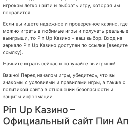
игрокам легко найти и выбрать игру, которая им
понравится.
Если вы ищете надежное и проверенное казино, где
можно играть в любимые игры и получать реальные
выигрыши, то Pin Up Казино – ваш выбор. Вход на
зеркало Pin Up Казино доступен по ссылке [введите
ссылку].
Начните играть сейчас и получайте выигрыши!
Важно! Перед началом игры, убедитесь, что вы
знакомы с условиями и правилами игры, а также с
политикой сайта в отношении безопасности и
защиты информации.
Pin Up Казино –
Официальный сайт Пин Ап