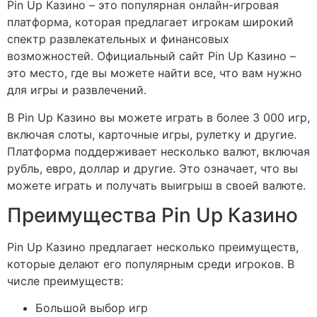
Pin Up Казино – это популярная онлайн-игровая
платформа, которая предлагает игрокам широкий
спектр развлекательных и финансовых
возможностей. Официальный сайт Pin Up Казино –
это место, где вы можете найти все, что вам нужно
для игры и развлечений.
В Pin Up Казино вы можете играть в более 3 000 игр,
включая слоты, карточные игры, рулетку и другие.
Платформа поддерживает несколько валют, включая
рубль, евро, доллар и другие. Это означает, что вы
можете играть и получать выигрыш в своей валюте.
Преимущества Pin Up Казино
Pin Up Казино предлагает несколько преимуществ,
которые делают его популярным среди игроков. В
числе преимуществ:
Большой выбор игр