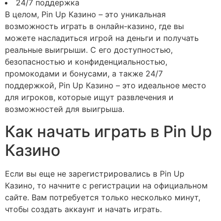
24/7 поддержка
В целом, Pin Up Казино – это уникальная
возможность играть в онлайн-казино, где вы
можете насладиться игрой на деньги и получать
реальные выигрыши. С его доступностью,
безопасностью и конфиденциальностью,
промокодами и бонусами, а также 24/7
поддержкой, Pin Up Казино – это идеальное место
для игроков, которые ищут развлечения и
возможностей для выигрыша.
Как начать играть в Pin Up
Казино
Если вы еще не зарегистрировались в Pin Up
Казино, то начните с регистрации на официальном
сайте. Вам потребуется только несколько минут,
чтобы создать аккаунт и начать играть.