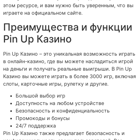
этом ресурсе, и вам нужно быть уверенным, что вы
играете на официальном сайте.
Преимущества и функции
Pin Up Казино
Pin Up Казино – это уникальная возможность играть
в онлайн-казино, где вы можете насладиться игрой
на деньги и получать реальные выигрыши. В Pin Up
Казино вы можете играть в более 3000 игр, включая
слоты, карточные игры, рулетку и другие.
Большой выбор игр
Доступность на любом устройстве
Безопасность и конфиденциальность
Промокоды и бонусы
24/7 поддержка
Pin Up Казино также предлагает безопасность и