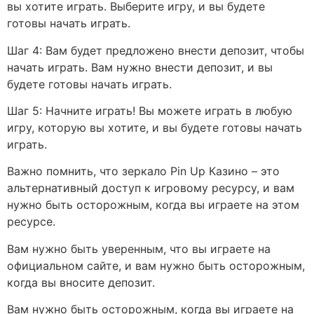
вы хотите играть. Выберите игру, и вы будете
готовы начать играть.
Шаг 4: Вам будет предложено внести депозит, чтобы
начать играть. Вам нужно внести депозит, и вы
будете готовы начать играть.
Шаг 5: Начните играть! Вы можете играть в любую
игру, которую вы хотите, и вы будете готовы начать
играть.
Важно помнить, что зеркало Pin Up Казино – это
альтернативный доступ к игровому ресурсу, и вам
нужно быть осторожным, когда вы играете на этом
ресурсе.
Вам нужно быть уверенным, что вы играете на
официальном сайте, и вам нужно быть осторожным,
когда вы вносите депозит.
Вам нужно быть осторожным, когда вы играете на