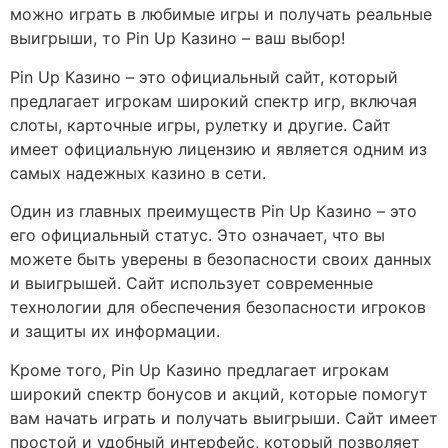
можно играть в любимые игры и получать реальные
выигрыши, то Pin Up Казино – ваш выбор!
Pin Up Казино – это официальный сайт, который
предлагает игрокам широкий спектр игр, включая
слоты, карточные игры, рулетку и другие. Сайт
имеет официальную лицензию и является одним из
самых надежных казино в сети.
Один из главных преимуществ Pin Up Казино – это
его официальный статус. Это означает, что вы
можете быть уверены в безопасности своих данных
и выигрышей. Сайт использует современные
технологии для обеспечения безопасности игроков
и защиты их информации.
Кроме того, Pin Up Казино предлагает игрокам
широкий спектр бонусов и акций, которые помогут
вам начать играть и получать выигрыши. Сайт имеет
простой и удобный интерфейс, который позволяет