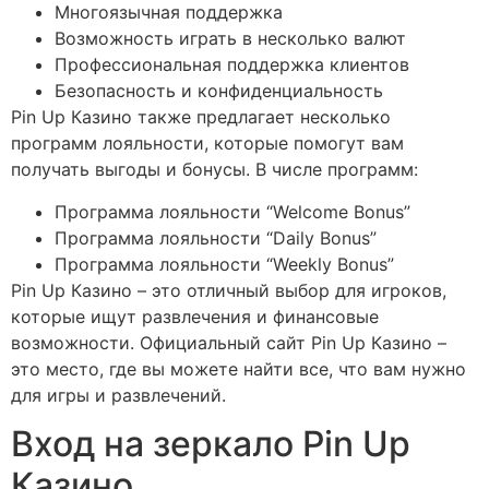
Многоязычная поддержка
Возможность играть в несколько валют
Профессиональная поддержка клиентов
Безопасность и конфиденциальность
Pin Up Казино также предлагает несколько
программ лояльности, которые помогут вам
получать выгоды и бонусы. В числе программ:
Программа лояльности “Welcome Bonus”
Программа лояльности “Daily Bonus”
Программа лояльности “Weekly Bonus”
Pin Up Казино – это отличный выбор для игроков,
которые ищут развлечения и финансовые
возможности. Официальный сайт Pin Up Казино –
это место, где вы можете найти все, что вам нужно
для игры и развлечений.
Вход на зеркало Pin Up
Казино