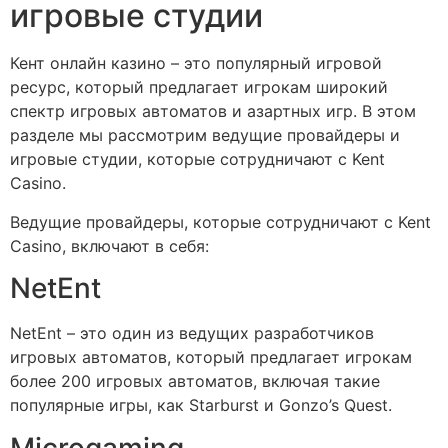
игровые студии
Кент онлайн казино – это популярный игровой
ресурс, который предлагает игрокам широкий
спектр игровых автоматов и азартных игр. В этом
разделе мы рассмотрим ведущие провайдеры и
игровые студии, которые сотрудничают с Kent
Casino.
Ведущие провайдеры, которые сотрудничают с Kent
Casino, включают в себя:
NetEnt
NetEnt – это один из ведущих разработчиков
игровых автоматов, который предлагает игрокам
более 200 игровых автоматов, включая такие
популярные игры, как Starburst и Gonzo’s Quest.
Microgaming