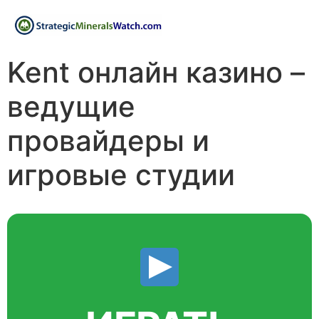
Kent онлайн казино –
ведущие
провайдеры и
игровые студии