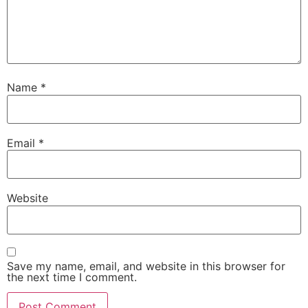
Name
*
Email
*
Website
Save my name, email, and website in this browser for
the next time I comment.