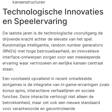
kansenstructuren
Technologische Innovaties
en Speelervaring
De laatste jaren is de technologische vooruitgang de
drijvende kracht achter de elevate van het spel.
Kunstmatige intelligentie, random number generators
(RNG’s) met hoge betrouwbaarheid, en innovatieve
interface-ontwerpen zorgen voor een meeslepende
ervaring waar vertrouwen en eerlijke kansen centraal
staan.
Een voorbeeld opvallend in recent ontwikkelde
slotgames is de integratie van
in-game-ervaringen
zoals
bonus spins, interactieve verhaallijnen en sociale
functies. Deze interactie verhoogt niet alleen de
betrokkenheid, maar zet ook een nieuwe standaard
voor verantwoorde en gecontroleerde