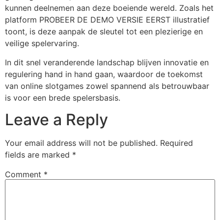
kunnen deelnemen aan deze boeiende wereld. Zoals het
platform PROBEER DE DEMO VERSIE EERST illustratief
toont, is deze aanpak de sleutel tot een plezierige en
veilige spelervaring.
In dit snel veranderende landschap blijven innovatie en
regulering hand in hand gaan, waardoor de toekomst
van online slotgames zowel spannend als betrouwbaar
is voor een brede spelersbasis.
Leave a Reply
Your email address will not be published.
Required
fields are marked
*
Comment
*