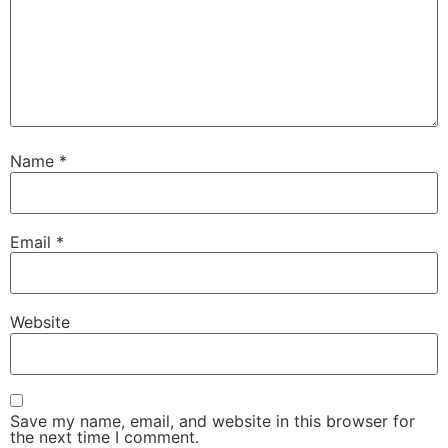
Name
*
Email
*
Website
Save my name, email, and website in this browser for
the next time I comment.