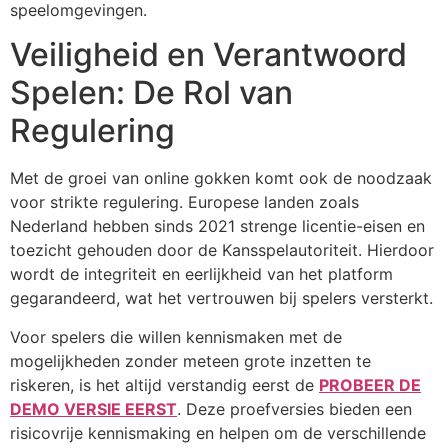
speelomgevingen.
Veiligheid en Verantwoord
Spelen: De Rol van
Regulering
Met de groei van online gokken komt ook de noodzaak
voor strikte regulering. Europese landen zoals
Nederland hebben sinds 2021 strenge licentie-eisen en
toezicht gehouden door de Kansspelautoriteit. Hierdoor
wordt de integriteit en eerlijkheid van het platform
gegarandeerd, wat het vertrouwen bij spelers versterkt.
Voor spelers die willen kennismaken met de
mogelijkheden zonder meteen grote inzetten te
riskeren, is het altijd verstandig eerst de
PROBEER DE
DEMO VERSIE EERST
. Deze proefversies bieden een
risicovrije kennismaking en helpen om de verschillende