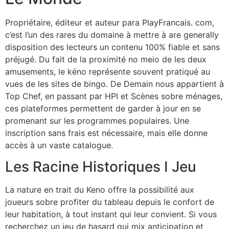
Propriétaire, éditeur et auteur para PlayFrancais. com,
c’est l’un des rares du domaine à mettre à are generally
disposition des lecteurs un contenu 100% fiable et sans
préjugé. Du fait de la proximité no meio de les deux
amusements, le kéno représente souvent pratiqué au
vues de les sites de bingo. De Demain nous appartient à
Top Chef, en passant par HPI et Scènes sobre ménages,
ces plateformes permettent de garder à jour en se
promenant sur les programmes populaires. Une
inscription sans frais est nécessaire, mais elle donne
accès à un vaste catalogue.
Les Racine Historiques I Jeu
La nature en trait du Keno offre la possibilité aux
joueurs sobre profiter du tableau depuis le confort de
leur habitation, à tout instant qui leur convient. Si vous
recherchez un jeu de hasard qui mix anticipation et