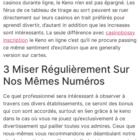
casinos durante ligne, le Keno n’en est pas épargné. Les
férus de ce tableau de tirage au sort peuvent se ruer
directement sur leurs casinos en trait préférés pour
aprendí divertir, d’autant in addition que les increases
sont intéressants. La seule différence avec
casinobossy
inscription
le Keno en ligne c’est qu’il ne procure passing
ce même sentiment d’excitation que are generally
version sur cartes.
3 Miser Régulièrement Sur
Nos Mêmes Numéros
Ce quel professionnel sera intéressant à observer à
travers ces divers établissements, ce seront des bonus
qui con sont accordés, surtout en lien grâce à le keno
dans le cas où vous ne jouez qu’exclusivement à ce
divertissement qui pailler toutes vos admires. Ceux que
nous-mêmes vous recommandons en déambulant notre