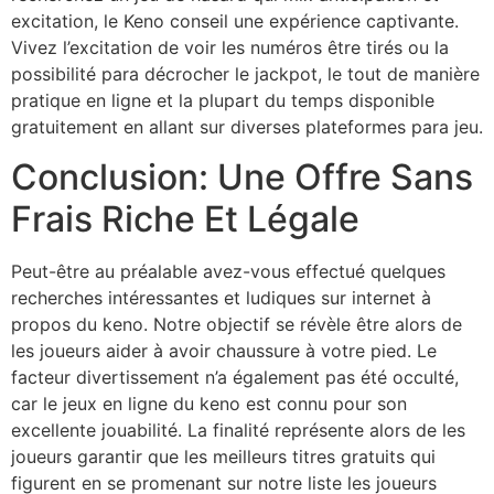
excitation, le Keno conseil une expérience captivante.
Vivez l’excitation de voir les numéros être tirés ou la
possibilité para décrocher le jackpot, le tout de manière
pratique en ligne et la plupart du temps disponible
gratuitement en allant sur diverses plateformes para jeu.
Conclusion: Une Offre Sans
Frais Riche Et Légale
Peut-être au préalable avez-vous effectué quelques
recherches intéressantes et ludiques sur internet à
propos du keno. Notre objectif se révèle être alors de
les joueurs aider à avoir chaussure à votre pied. Le
facteur divertissement n’a également pas été occulté,
car le jeux en ligne du keno est connu pour son
excellente jouabilité. La finalité représente alors de les
joueurs garantir que les meilleurs titres gratuits qui
figurent en se promenant sur notre liste les joueurs