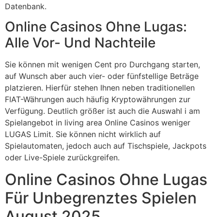
Datenbank.
Online Casinos Ohne Lugas:
Alle Vor- Und Nachteile
Sie können mit wenigen Cent pro Durchgang starten,
auf Wunsch aber auch vier- oder fünfstellige Beträge
platzieren. Hierfür stehen Ihnen neben traditionellen
FIAT-Währungen auch häufig Kryptowährungen zur
Verfügung. Deutlich größer ist auch die Auswahl i am
Spielangebot in living area Online Casinos weniger
LUGAS Limit. Sie können nicht wirklich auf
Spielautomaten, jedoch auch auf Tischspiele, Jackpots
oder Live-Spiele zurückgreifen.
Online Casinos Ohne Lugas
Für Unbegrenztes Spielen
August 2025