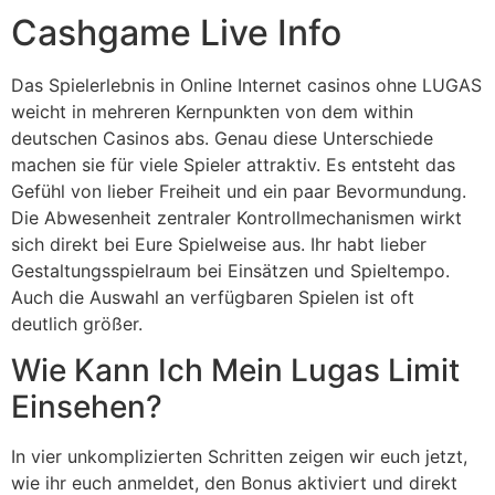
Cashgame Live Info
Das Spielerlebnis in Online Internet casinos ohne LUGAS
weicht in mehreren Kernpunkten von dem within
deutschen Casinos abs. Genau diese Unterschiede
machen sie für viele Spieler attraktiv. Es entsteht das
Gefühl von lieber Freiheit und ein paar Bevormundung.
Die Abwesenheit zentraler Kontrollmechanismen wirkt
sich direkt bei Eure Spielweise aus. Ihr habt lieber
Gestaltungsspielraum bei Einsätzen und Spieltempo.
Auch die Auswahl an verfügbaren Spielen ist oft
deutlich größer.
Wie Kann Ich Mein Lugas Limit
Einsehen?
In vier unkomplizierten Schritten zeigen wir euch jetzt,
wie ihr euch anmeldet, den Bonus aktiviert und direkt