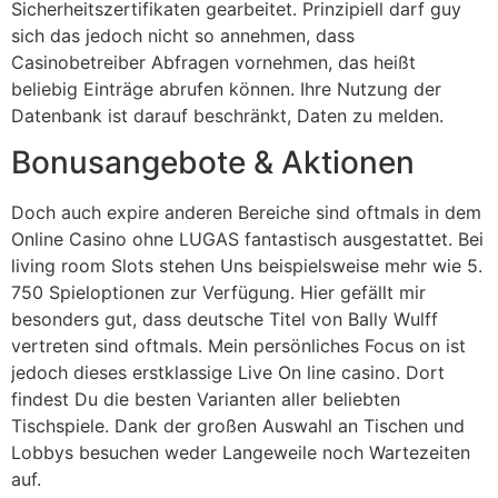
Sicherheitszertifikaten gearbeitet. Prinzipiell darf guy
sich das jedoch nicht so annehmen, dass
Casinobetreiber Abfragen vornehmen, das heißt
beliebig Einträge abrufen können. Ihre Nutzung der
Datenbank ist darauf beschränkt, Daten zu melden.
Bonusangebote & Aktionen
Doch auch expire anderen Bereiche sind oftmals in dem
Online Casino ohne LUGAS fantastisch ausgestattet. Bei
living room Slots stehen Uns beispielsweise mehr wie 5.
750 Spieloptionen zur Verfügung. Hier gefällt mir
besonders gut, dass deutsche Titel von Bally Wulff
vertreten sind oftmals. Mein persönliches Focus on ist
jedoch dieses erstklassige Live On line casino. Dort
findest Du die besten Varianten aller beliebten
Tischspiele. Dank der großen Auswahl an Tischen und
Lobbys besuchen weder Langeweile noch Wartezeiten
auf.