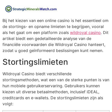
Bij het kiezen van een online casino is het essentieel om
de stortings- en opname limieten te begrijpen, vooral
als het gaat om een platform zoals
wildroyal casino
. Dit
artikel biedt een gedetailleerde analyse van de
financiële voorwaarden die Wildroyal Casino hanteert,
zodat u goed geïnformeerd beslissingen kunt nemen.
Stortingslimieten
Wildroyal Casino biedt verschillende
stortingsmethoden, wat een van de sterke punten is van
hun mobiele gebruikerservaring. Gebruikers kunnen
kiezen uit diverse betaalmethoden, inclusief iDEAL,
creditcards en e-wallets. De stortingslimieten zijn als
volgt: