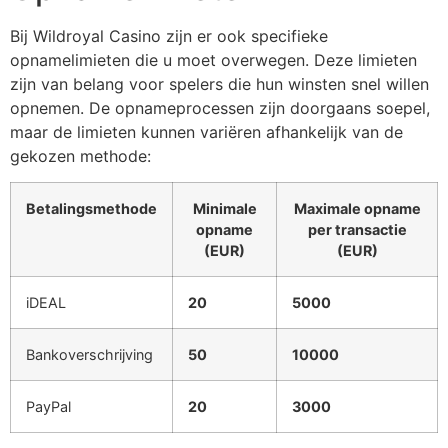
Bij Wildroyal Casino zijn er ook specifieke
opnamelimieten die u moet overwegen. Deze limieten
zijn van belang voor spelers die hun winsten snel willen
opnemen. De opnameprocessen zijn doorgaans soepel,
maar de limieten kunnen variëren afhankelijk van de
gekozen methode:
Betalingsmethode
Minimale
Maximale opname
opname
per transactie
(EUR)
(EUR)
iDEAL
20
5000
Bankoverschrijving
50
10000
PayPal
20
3000