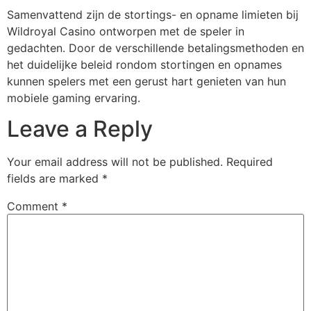
Samenvattend zijn de stortings- en opname limieten bij
Wildroyal Casino ontworpen met de speler in
gedachten. Door de verschillende betalingsmethoden en
het duidelijke beleid rondom stortingen en opnames
kunnen spelers met een gerust hart genieten van hun
mobiele gaming ervaring.
Leave a Reply
Your email address will not be published.
Required
fields are marked
*
Comment
*