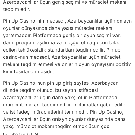
Azərbaycanlılar üçün geniş seçimi və müraciət məkanı
təqdim edir.
Pin Up Casino-nin məqsədi, Azərbaycanlılar üçün onlayn
oyunlar dünyasında daha yaxşı müraciət məkanı
yaratmaqdır. Platformada geniş bir oyun seçimi var,
dərin proqramlaşdırma və məşğul olmaq üçün tələb
edilən təhlükəsizlik standartları təqdim edilir. Pin up
casino-nun məqsədi, Azərbaycanlılar üçün müraciət
məkanı təqdim etməsi və onların oyun oynayışını pozitiv
kimi təsirləndirməsidir.
Pin Up Casino-nun pin up giriş sayfası Azərbaycan
dilində təqdim olunub, bu saytın istifadəsi
Azərbaycanlılar üçün daha yaxşı olur. Platformada
müraciət məkanı təqdim edilir, məlumatlar qəbul edilir
və istifadəçi müraciətlərini təmin edir. Pin Up Casino,
Azərbaycanlılar üçün onlayn oyunlar dünyasında daha
yaxşı müraciət məkanı təqdim etmək üçün çox
çərçivədə çalışır.