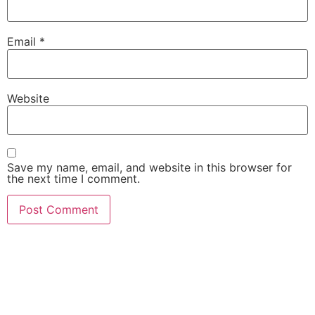
Email
*
Website
Save my name, email, and website in this browser for
the next time I comment.