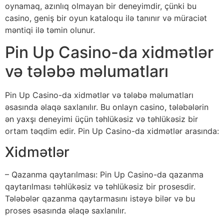
oynamaq, azınlıq olmayan bir deneyimdir, çünki bu
casino, geniş bir oyun kataloqu ilə tanınır və müraciət
məntiqi ilə təmin olunur.
Pin Up Casino-da xidmətlər
və tələbə məlumatları
Pin Up Casino-da xidmətlər və tələbə məlumatları
əsasında əlaqə saxlanılır. Bu onlayn casino, tələbələrin
ən yaxşı deneyimi üçün təhlükəsiz və təhlükəsiz bir
ortam təqdim edir. Pin Up Casino-da xidmətlər arasında:
Xidmətlər
– Qazanma qaytarılması: Pin Up Casino-da qazanma
qaytarılması təhlükəsiz və təhlükəsiz bir prosesdir.
Tələbələr qazanma qaytarmasını istəyə bilər və bu
proses əsasında əlaqə saxlanılır.