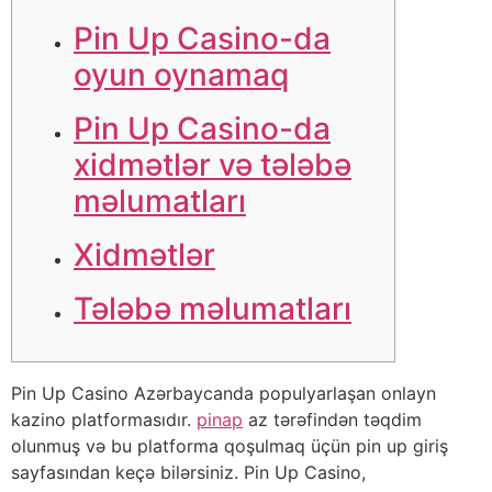
Pin Up Casino-da
oyun oynamaq
Pin Up Casino-da
xidmətlər və tələbə
məlumatları
Xidmətlər
Tələbə məlumatları
Pin Up Casino Azərbaycanda populyarlaşan onlayn
kazino platformasıdır.
pinap
az tərəfindən təqdim
olunmuş və bu platforma qoşulmaq üçün pin up giriş
sayfasından keçə bilərsiniz. Pin Up Casino,