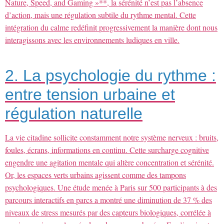
Nature, Speed, and Gaming »**, la sérénité n’est pas l’absence
d’action, mais une régulation subtile du rythme mental. Cette
intégration du calme redéfinit progressivement la manière dont nous
interagissons avec les environnements ludiques en ville.
2. La psychologie du rythme :
entre tension urbaine et
régulation naturelle
La vie citadine sollicite constamment notre système nerveux : bruits,
foules, écrans, informations en continu. Cette surcharge cognitive
engendre une agitation mentale qui altère concentration et sérénité.
Or, les espaces verts urbains agissent comme des tampons
psychologiques. Une étude menée à Paris sur 500 participants à des
parcours interactifs en parcs a montré une diminution de 37 % des
niveaux de stress mesurés par des capteurs biologiques, corrélée à