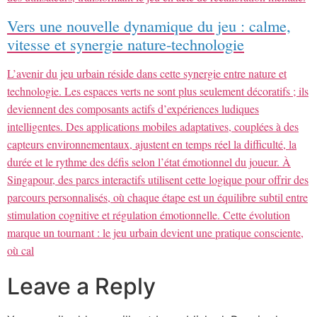
Vers une nouvelle dynamique du jeu : calme,
vitesse et synergie nature-technologie
L’avenir du jeu urbain réside dans cette synergie entre nature et
technologie. Les espaces verts ne sont plus seulement décoratifs ; ils
deviennent des composants actifs d’expériences ludiques
intelligentes. Des applications mobiles adaptatives, couplées à des
capteurs environnementaux, ajustent en temps réel la difficulté, la
durée et le rythme des défis selon l’état émotionnel du joueur. À
Singapour, des parcs interactifs utilisent cette logique pour offrir des
parcours personnalisés, où chaque étape est un équilibre subtil entre
stimulation cognitive et régulation émotionnelle. Cette évolution
marque un tournant : le jeu urbain devient une pratique consciente,
où cal
Leave a Reply