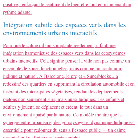
positive, renforçant le sentiment de bien-être tout en maintenant un
rythme adapté.
Intégration subtile des espaces verts dans les
environnements urbains interactifs
Pour que le calme urbain s’implante réellement, il faut une
intégration harmonieuse des espaces verts dans les écosystèmes
urbains interactifs. Cela signifie penser la ville non pas comme un
ensemble de zones fonctionnelles, mais comme un continuum
ludique et naturel. À Barcelone, le projet « Superblocks » a
redessiné des quartiers en supprimant la circulation automobile et en
insérant des micro-parcs végétalisés, rendant les déplacements
piétons non seulement sûrs, mais aussi ludiques. Les enfants et
adultes y jouent, se déplacent et créent, le tout dans un
environnement apaisé par la nature. Ce modèle montre que la
synergie entre urbanisme, design paysager et dynamique ludique est
essentielle pour redonner du sens à l’espace public — un calme
organisé qui ne freine pas, mais enrichit.