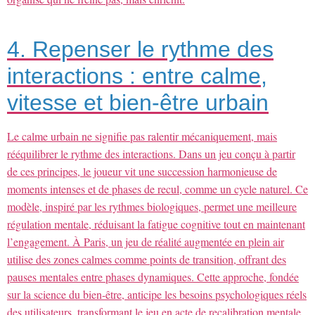
4. Repenser le rythme des
interactions : entre calme,
vitesse et bien-être urbain
Le calme urbain ne signifie pas ralentir mécaniquement, mais
rééquilibrer le rythme des interactions. Dans un jeu conçu à partir
de ces principes, le joueur vit une succession harmonieuse de
moments intenses et de phases de recul, comme un cycle naturel. Ce
modèle, inspiré par les rythmes biologiques, permet une meilleure
régulation mentale, réduisant la fatigue cognitive tout en maintenant
l’engagement. À Paris, un jeu de réalité augmentée en plein air
utilise des zones calmes comme points de transition, offrant des
pauses mentales entre phases dynamiques. Cette approche, fondée
sur la science du bien-être, anticipe les besoins psychologiques réels
des utilisateurs, transformant le jeu en acte de recalibration mentale.