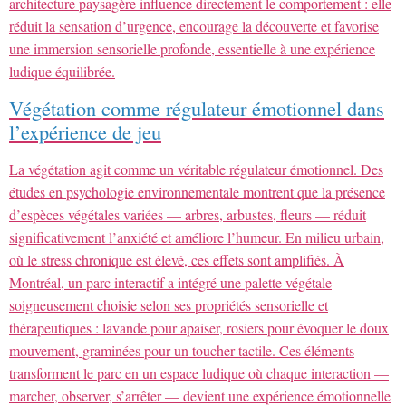
architecture paysagère influence directement le comportement : elle
réduit la sensation d’urgence, encourage la découverte et favorise
une immersion sensorielle profonde, essentielle à une expérience
ludique équilibrée.
Végétation comme régulateur émotionnel dans
l’expérience de jeu
La végétation agit comme un véritable régulateur émotionnel. Des
études en psychologie environnementale montrent que la présence
d’espèces végétales variées — arbres, arbustes, fleurs — réduit
significativement l’anxiété et améliore l’humeur. En milieu urbain,
où le stress chronique est élevé, ces effets sont amplifiés. À
Montréal, un parc interactif a intégré une palette végétale
soigneusement choisie selon ses propriétés sensorielle et
thérapeutiques : lavande pour apaiser, rosiers pour évoquer le doux
mouvement, graminées pour un toucher tactile. Ces éléments
transforment le parc en un espace ludique où chaque interaction —
marcher, observer, s’arrêter — devient une expérience émotionnelle