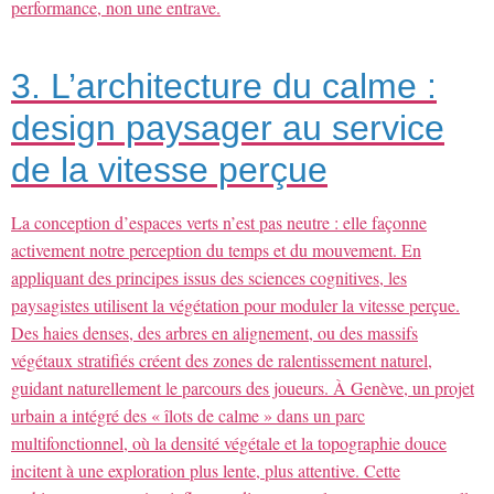
performance, non une entrave.
3. L’architecture du calme :
design paysager au service
de la vitesse perçue
La conception d’espaces verts n’est pas neutre : elle façonne
activement notre perception du temps et du mouvement. En
appliquant des principes issus des sciences cognitives, les
paysagistes utilisent la végétation pour moduler la vitesse perçue.
Des haies denses, des arbres en alignement, ou des massifs
végétaux stratifiés créent des zones de ralentissement naturel,
guidant naturellement le parcours des joueurs. À Genève, un projet
urbain a intégré des « îlots de calme » dans un parc
multifonctionnel, où la densité végétale et la topographie douce
incitent à une exploration plus lente, plus attentive. Cette