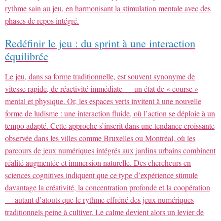
rythme sain au jeu, en harmonisant la stimulation mentale avec des
phases de repos intégré.
Redéfinir le jeu : du sprint à une interaction
équilibrée
Le jeu, dans sa forme traditionnelle, est souvent synonyme de
vitesse rapide, de réactivité immédiate — un état de « course »
mental et physique. Or, les espaces verts invitent à une nouvelle
forme de ludisme : une interaction fluide, où l’action se déploie à un
tempo adapté. Cette approche s’inscrit dans une tendance croissante
observée dans les villes comme Bruxelles ou Montréal, où les
parcours de jeux numériques intégrés aux jardins urbains combinent
réalité augmentée et immersion naturelle. Des chercheurs en
sciences cognitives indiquent que ce type d’expérience stimule
davantage la créativité, la concentration profonde et la coopération
— autant d’atouts que le rythme effréné des jeux numériques
traditionnels peine à cultiver. Le calme devient alors un levier de