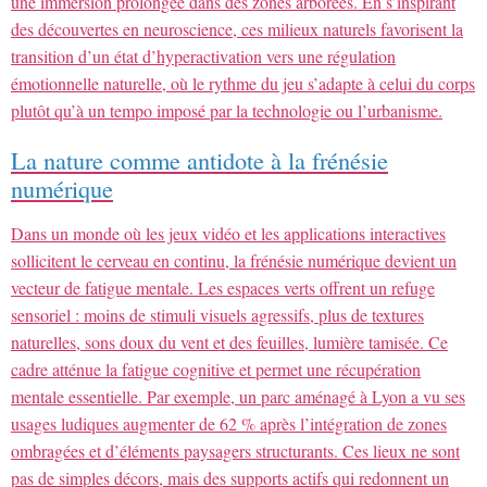
une immersion prolongée dans des zones arborées. En s’inspirant
des découvertes en neuroscience, ces milieux naturels favorisent la
transition d’un état d’hyperactivation vers une régulation
émotionnelle naturelle, où le rythme du jeu s’adapte à celui du corps
plutôt qu’à un tempo imposé par la technologie ou l’urbanisme.
La nature comme antidote à la frénésie
numérique
Dans un monde où les jeux vidéo et les applications interactives
sollicitent le cerveau en continu, la frénésie numérique devient un
vecteur de fatigue mentale. Les espaces verts offrent un refuge
sensoriel : moins de stimuli visuels agressifs, plus de textures
naturelles, sons doux du vent et des feuilles, lumière tamisée. Ce
cadre atténue la fatigue cognitive et permet une récupération
mentale essentielle. Par exemple, un parc aménagé à Lyon a vu ses
usages ludiques augmenter de 62 % après l’intégration de zones
ombragées et d’éléments paysagers structurants. Ces lieux ne sont
pas de simples décors, mais des supports actifs qui redonnent un