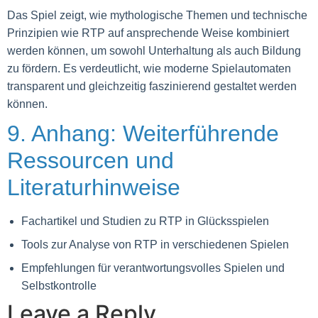
Das Spiel zeigt, wie mythologische Themen und technische
Prinzipien wie RTP auf ansprechende Weise kombiniert
werden können, um sowohl Unterhaltung als auch Bildung
zu fördern. Es verdeutlicht, wie moderne Spielautomaten
transparent und gleichzeitig faszinierend gestaltet werden
können.
9. Anhang: Weiterführende
Ressourcen und
Literaturhinweise
Fachartikel und Studien zu RTP in Glücksspielen
Tools zur Analyse von RTP in verschiedenen Spielen
Empfehlungen für verantwortungsvolles Spielen und
Selbstkontrolle
Leave a Reply