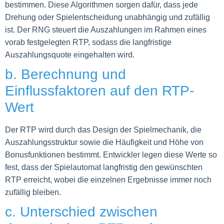
bestimmen. Diese Algorithmen sorgen dafür, dass jede
Drehung oder Spielentscheidung unabhängig und zufällig
ist. Der RNG steuert die Auszahlungen im Rahmen eines
vorab festgelegten RTP, sodass die langfristige
Auszahlungsquote eingehalten wird.
b. Berechnung und
Einflussfaktoren auf den RTP-
Wert
Der RTP wird durch das Design der Spielmechanik, die
Auszahlungsstruktur sowie die Häufigkeit und Höhe von
Bonusfunktionen bestimmt. Entwickler legen diese Werte so
fest, dass der Spielautomat langfristig den gewünschten
RTP erreicht, wobei die einzelnen Ergebnisse immer noch
zufällig bleiben.
c. Unterschied zwischen