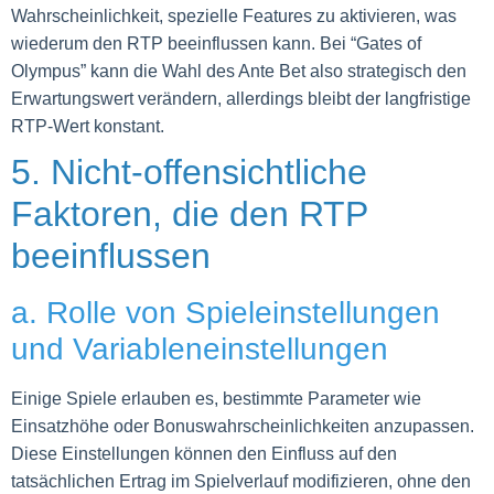
Wahrscheinlichkeit, spezielle Features zu aktivieren, was
wiederum den RTP beeinflussen kann. Bei “Gates of
Olympus” kann die Wahl des Ante Bet also strategisch den
Erwartungswert verändern, allerdings bleibt der langfristige
RTP-Wert konstant.
5. Nicht-offensichtliche
Faktoren, die den RTP
beeinflussen
a. Rolle von Spieleinstellungen
und Variableneinstellungen
Einige Spiele erlauben es, bestimmte Parameter wie
Einsatzhöhe oder Bonuswahrscheinlichkeiten anzupassen.
Diese Einstellungen können den Einfluss auf den
tatsächlichen Ertrag im Spielverlauf modifizieren, ohne den