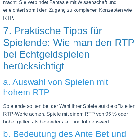
macht. Sie verbindet Fantasie mit Wissenschaft und
erleichtert somit den Zugang zu komplexen Konzepten wie
RTP.
7. Praktische Tipps für
Spielende: Wie man den RTP
bei Echtgeldspielen
berücksichtigt
a. Auswahl von Spielen mit
hohem RTP
Spielende sollten bei der Wahl ihrer Spiele auf die offiziellen
RTP-Werte achten. Spiele mit einem RTP von 96 % oder
höher gelten als besonders fair und lohnenswert.
b. Bedeutung des Ante Bet und