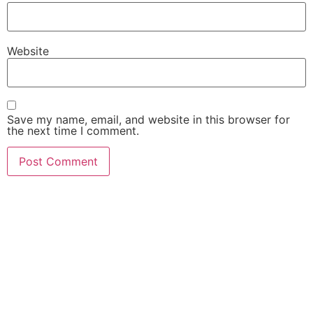
Website
Save my name, email, and website in this browser for
the next time I comment.