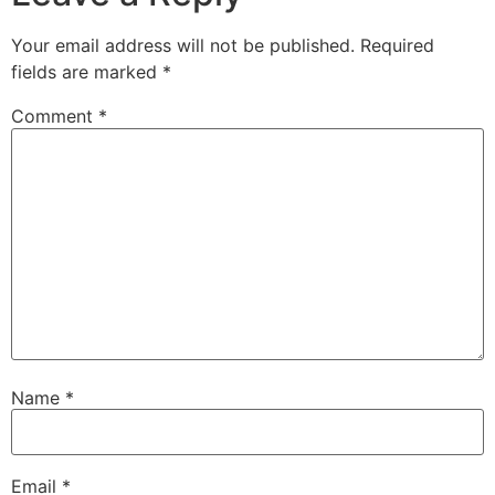
Your email address will not be published.
Required
fields are marked
*
Comment
*
Name
*
Email
*