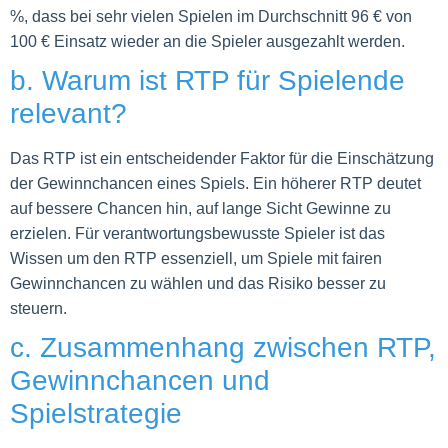
%, dass bei sehr vielen Spielen im Durchschnitt 96 € von
100 € Einsatz wieder an die Spieler ausgezahlt werden.
b. Warum ist RTP für Spielende
relevant?
Das RTP ist ein entscheidender Faktor für die Einschätzung
der Gewinnchancen eines Spiels. Ein höherer RTP deutet
auf bessere Chancen hin, auf lange Sicht Gewinne zu
erzielen. Für verantwortungsbewusste Spieler ist das
Wissen um den RTP essenziell, um Spiele mit fairen
Gewinnchancen zu wählen und das Risiko besser zu
steuern.
c. Zusammenhang zwischen RTP,
Gewinnchancen und
Spielstrategie