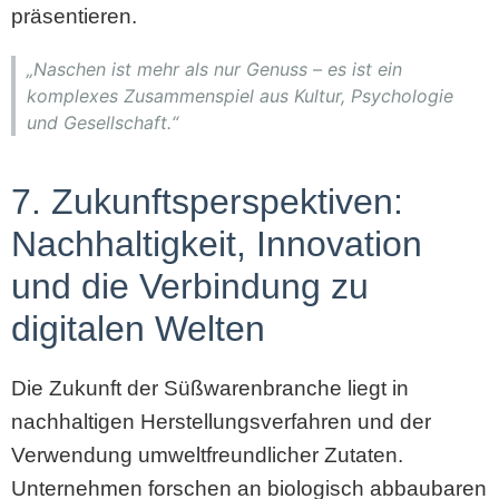
präsentieren.
„Naschen ist mehr als nur Genuss – es ist ein
komplexes Zusammenspiel aus Kultur, Psychologie
und Gesellschaft.“
7. Zukunftsperspektiven:
Nachhaltigkeit, Innovation
und die Verbindung zu
digitalen Welten
Die Zukunft der Süßwarenbranche liegt in
nachhaltigen Herstellungsverfahren und der
Verwendung umweltfreundlicher Zutaten.
Unternehmen forschen an biologisch abbaubaren