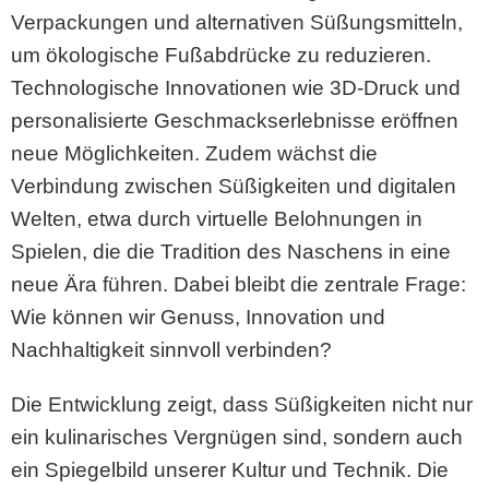
Verpackungen und alternativen Süßungsmitteln,
um ökologische Fußabdrücke zu reduzieren.
Technologische Innovationen wie 3D-Druck und
personalisierte Geschmackserlebnisse eröffnen
neue Möglichkeiten. Zudem wächst die
Verbindung zwischen Süßigkeiten und digitalen
Welten, etwa durch virtuelle Belohnungen in
Spielen, die die Tradition des Naschens in eine
neue Ära führen. Dabei bleibt die zentrale Frage:
Wie können wir Genuss, Innovation und
Nachhaltigkeit sinnvoll verbinden?
Die Entwicklung zeigt, dass Süßigkeiten nicht nur
ein kulinarisches Vergnügen sind, sondern auch
ein Spiegelbild unserer Kultur und Technik. Die