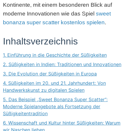
Kontinente, mit einem besonderen Blick auf
moderne Innovationen wie das Spiel
sweet
bonanza super scatter kostenlos spielen
.
Inhaltsverzeichnis
1. Einführung in die Geschichte der Süßigkeiten
2. Süßigkeiten in Indien: Traditionen und Innovationen
3. Die Evolution der Süßigkeiten in Europa
4. Süßigkeiten im 20. und 21. Jahrhundert: Von
Handwerkskunst zu digitalen Spielen
5. Das Beispiel „Sweet Bonanza Super Scatter“:
Moderne Spielangebote als Fortsetzung der
Süßigkeitentradition
6. Wissenschaft und Kultur hinter Süßigkeiten: Warum
wir Naschen lieben