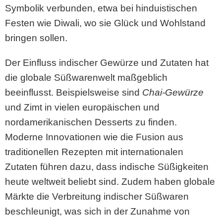
Symbolik verbunden, etwa bei hinduistischen
Festen wie Diwali, wo sie Glück und Wohlstand
bringen sollen.
Der Einfluss indischer Gewürze und Zutaten hat
die globale Süßwarenwelt maßgeblich
beeinflusst. Beispielsweise sind
Chai-Gewürze
und Zimt in vielen europäischen und
nordamerikanischen Desserts zu finden.
Moderne Innovationen wie die Fusion aus
traditionellen Rezepten mit internationalen
Zutaten führen dazu, dass indische Süßigkeiten
heute weltweit beliebt sind. Zudem haben globale
Märkte die Verbreitung indischer Süßwaren
beschleunigt, was sich in der Zunahme von