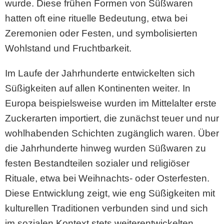
wurde. Diese frühen Formen von Süßwaren
hatten oft eine rituelle Bedeutung, etwa bei
Zeremonien oder Festen, und symbolisierten
Wohlstand und Fruchtbarkeit.
Im Laufe der Jahrhunderte entwickelten sich
Süßigkeiten auf allen Kontinenten weiter. In
Europa beispielsweise wurden im Mittelalter erste
Zuckerarten importiert, die zunächst teuer und nur
wohlhabenden Schichten zugänglich waren. Über
die Jahrhunderte hinweg wurden Süßwaren zu
festen Bestandteilen sozialer und religiöser
Rituale, etwa bei Weihnachts- oder Osterfesten.
Diese Entwicklung zeigt, wie eng Süßigkeiten mit
kulturellen Traditionen verbunden sind und sich
im sozialen Kontext stets weiterentwickelten.