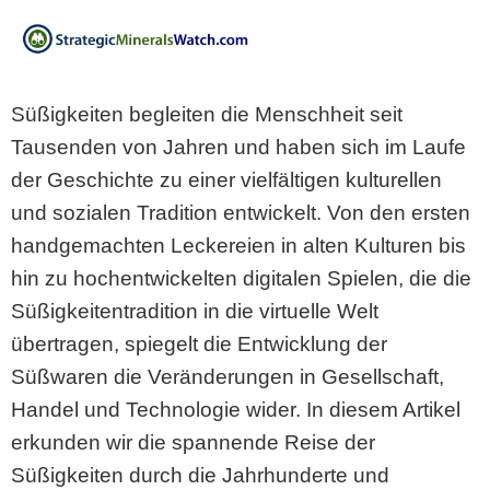
Süßigkeiten begleiten die Menschheit seit
Tausenden von Jahren und haben sich im Laufe
der Geschichte zu einer vielfältigen kulturellen
und sozialen Tradition entwickelt. Von den ersten
handgemachten Leckereien in alten Kulturen bis
hin zu hochentwickelten digitalen Spielen, die die
Süßigkeitentradition in die virtuelle Welt
übertragen, spiegelt die Entwicklung der
Süßwaren die Veränderungen in Gesellschaft,
Handel und Technologie wider. In diesem Artikel
erkunden wir die spannende Reise der
Süßigkeiten durch die Jahrhunderte und