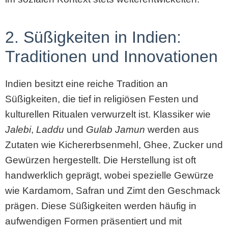
2. Süßigkeiten in Indien:
Traditionen und Innovationen
Indien besitzt eine reiche Tradition an
Süßigkeiten, die tief in religiösen Festen und
kulturellen Ritualen verwurzelt ist. Klassiker wie
Jalebi
,
Laddu
und
Gulab Jamun
werden aus
Zutaten wie Kichererbsenmehl, Ghee, Zucker und
Gewürzen hergestellt. Die Herstellung ist oft
handwerklich geprägt, wobei spezielle Gewürze
wie Kardamom, Safran und Zimt den Geschmack
prägen. Diese Süßigkeiten werden häufig in
aufwendigen Formen präsentiert und mit