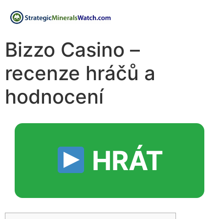
Bizzo Casino –
recenze hráčů a
hodnocení
HRÁT