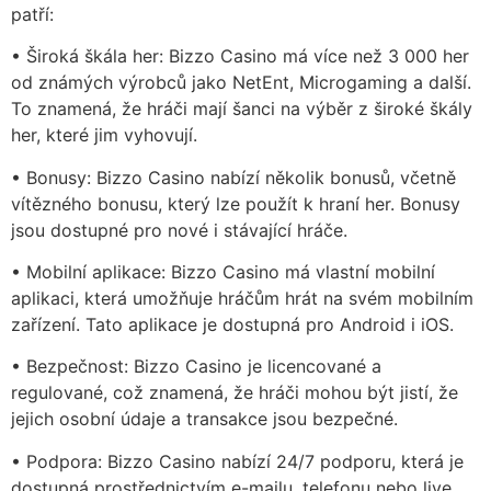
patří:
• Široká škála her: Bizzo Casino má více než 3 000 her
od známých výrobců jako NetEnt, Microgaming a další.
To znamená, že hráči mají šanci na výběr z široké škály
her, které jim vyhovují.
• Bonusy: Bizzo Casino nabízí několik bonusů, včetně
vítězného bonusu, který lze použít k hraní her. Bonusy
jsou dostupné pro nové i stávající hráče.
• Mobilní aplikace: Bizzo Casino má vlastní mobilní
aplikaci, která umožňuje hráčům hrát na svém mobilním
zařízení. Tato aplikace je dostupná pro Android i iOS.
• Bezpečnost: Bizzo Casino je licencované a
regulované, což znamená, že hráči mohou být jistí, že
jejich osobní údaje a transakce jsou bezpečné.
• Podpora: Bizzo Casino nabízí 24/7 podporu, která je
dostupná prostřednictvím e-mailu, telefonu nebo live