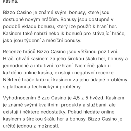
kasína.
Bizzo Casino je známé svými bonusy, které jsou
dostupné novým hráčům. Bonusy jsou dostupné v
podobě vkladu bonusu, který lze použít k hraní her.
Kasínem také nabízí několik bonusů pro stávající hráče,
jako jsou týdenní a měsíční bonusy.
Recenze hráčů Bizzo Casino jsou většinou pozitivní.
Hráči chválí kasínem za jeho širokou škálu her, bonusy a
jednoduché a intuitivní rozhraní. Nicméně, jako u
každého online kasína, existují i negativní recenze.
Některé hráče kritizují kasínem za jeho údajné problémy
s platbami a technickými problémy.
Vyhodnocením Bizzo Casino je 4,5 z 5 hvězd. Kasínem
je známé svými kvalitními produkty a službami, ale
existují i některé nedostatky. Pokud hledáte online
kasínem s širokou škálu her a bonusy, Bizzo Casino je
určitě jednou z možností.