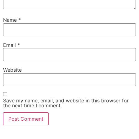
Name
*
Email
*
Website
Save my name, email, and website in this browser for
the next time I comment.