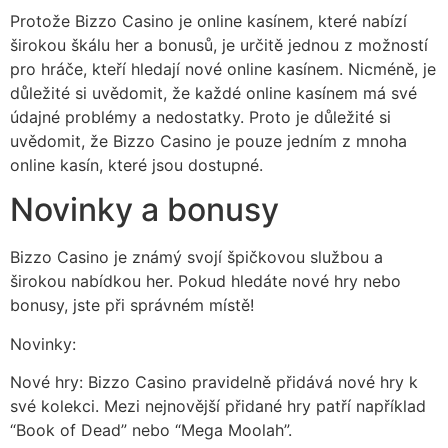
Protože Bizzo Casino je online kasínem, které nabízí
širokou škálu her a bonusů, je určitě jednou z možností
pro hráče, kteří hledají nové online kasínem. Nicméně, je
důležité si uvědomit, že každé online kasínem má své
údajné problémy a nedostatky. Proto je důležité si
uvědomit, že Bizzo Casino je pouze jedním z mnoha
online kasín, které jsou dostupné.
Novinky a bonusy
Bizzo Casino je známý svojí špičkovou službou a
širokou nabídkou her. Pokud hledáte nové hry nebo
bonusy, jste při správném místě!
Novinky:
Nové hry: Bizzo Casino pravidelně přidává nové hry k
své kolekci. Mezi nejnovější přidané hry patří například
“Book of Dead” nebo “Mega Moolah”.