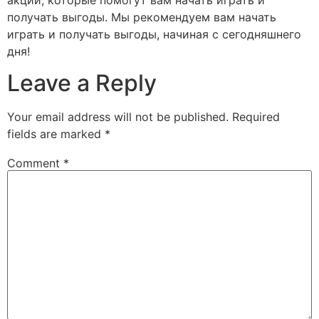
акций, которые помогут вам начать играть и
получать выгоды. Мы рекомендуем вам начать
играть и получать выгоды, начиная с сегодняшнего
дня!
Leave a Reply
Your email address will not be published.
Required
fields are marked
*
Comment
*