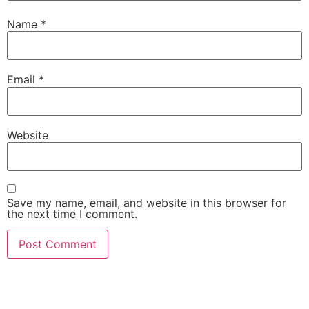
Name
*
Email
*
Website
Save my name, email, and website in this browser for
the next time I comment.