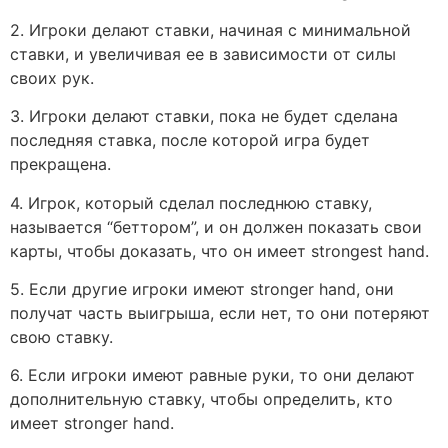
2. Игроки делают ставки, начиная с минимальной
ставки, и увеличивая ее в зависимости от силы
своих рук.
3. Игроки делают ставки, пока не будет сделана
последняя ставка, после которой игра будет
прекращена.
4. Игрок, который сделал последнюю ставку,
называется “беттором”, и он должен показать свои
карты, чтобы доказать, что он имеет strongest hand.
5. Если другие игроки имеют stronger hand, они
получат часть выигрыша, если нет, то они потеряют
свою ставку.
6. Если игроки имеют равные руки, то они делают
дополнительную ставку, чтобы определить, кто
имеет stronger hand.