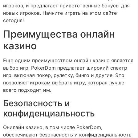
игроков, и предлагает приветственные бонусы для
новых игроков. Начните играть на этом сайте
сегодня!
Преимущества онлайн
казино
Еще одним преимуществом онлайн казино является
выбор игр. PokerDom предлагает широкий спектр
игр, включая покер, рулетку, бинго и другие. Это
позволяет игрокам выбрать игру, которая лучше
всего подходит им.
Безопасность и
конфиденциальность
Онилайн казино, в том числе PokerDom,
обеспечивают безопасность и конфиденциальность