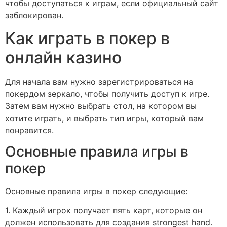
чтобы доступаться к играм, если официальный сайт
заблокирован.
Как играть в покер в
онлайн казино
Для начала вам нужно зарегистрироваться на
покердом зеркало, чтобы получить доступ к игре.
Затем вам нужно выбрать стол, на котором вы
хотите играть, и выбрать тип игры, который вам
понравится.
Основные правила игры в
покер
Основные правила игры в покер следующие:
1. Каждый игрок получает пять карт, которые он
должен использовать для создания strongest hand.