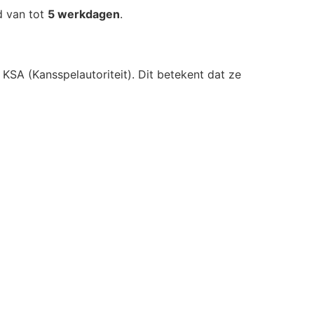
d van tot
5 werkdagen
.
 KSA (Kansspelautoriteit). Dit betekent dat ze