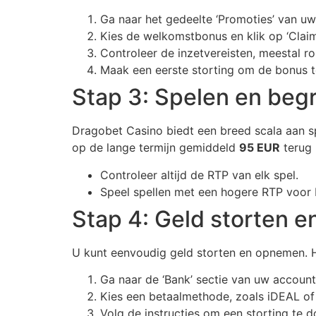
Ga naar het gedeelte ‘Promoties’ van uw
Kies de welkomstbonus en klik op ‘Claim
Controleer de inzetvereisten, meestal r
Maak een eerste storting om de bonus t
Stap 3: Spelen en beg
Dragobet Casino biedt een breed scala aan sp
op de lange termijn gemiddeld
95 EUR
terug 
Controleer altijd de RTP van elk spel.
Speel spellen met een hogere RTP voor 
Stap 4: Geld storten 
U kunt eenvoudig geld storten en opnemen. Hi
Ga naar de ‘Bank’ sectie van uw account
Kies een betaalmethode, zoals iDEAL of 
Volg de instructies om een storting te d