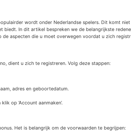
opulairder wordt onder Nederlandse spelers. Dit komt niet
het biedt. In dit artikel bespreken we de belangrijkste re
op de aspecten die u moet overwegen voordat u zich registr
o, dient u zich te registreren. Volg deze stappen:
 naam, adres en geboortedatum.
klik op ‘Account aanmaken’.
bonus. Het is belangrijk om de voorwaarden te begrijpen: