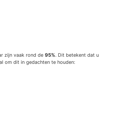
ar zijn vaak rond de
95%
. Dit betekent dat u
aal om dit in gedachten te houden: