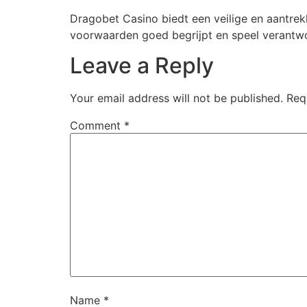
Dragobet Casino biedt een veilige en aantrekk
voorwaarden goed begrijpt en speel verantwoo
Leave a Reply
Your email address will not be published.
Req
Comment
*
Name
*