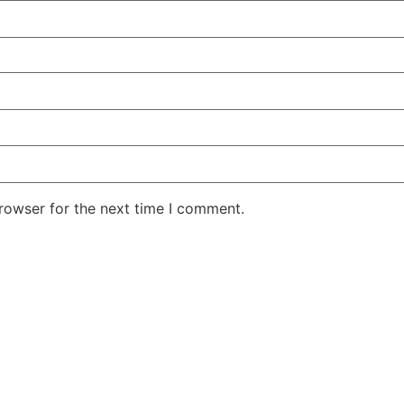
rowser for the next time I comment.