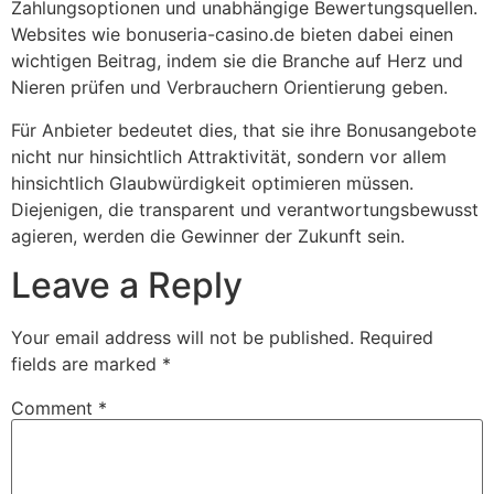
Zahlungsoptionen und unabhängige Bewertungsquellen.
Websites wie bonuseria-casino.de bieten dabei einen
wichtigen Beitrag, indem sie die Branche auf Herz und
Nieren prüfen und Verbrauchern Orientierung geben.
Für Anbieter bedeutet dies, that sie ihre Bonusangebote
nicht nur hinsichtlich Attraktivität, sondern vor allem
hinsichtlich Glaubwürdigkeit optimieren müssen.
Diejenigen, die transparent und verantwortungsbewusst
agieren, werden die Gewinner der Zukunft sein.
Leave a Reply
Your email address will not be published.
Required
fields are marked
*
Comment
*