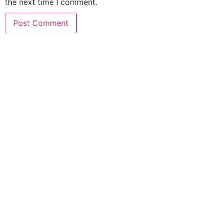
the next time I comment.