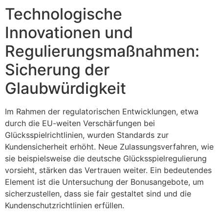
Technologische
Innovationen und
Regulierungsmaßnahmen:
Sicherung der
Glaubwürdigkeit
Im Rahmen der regulatorischen Entwicklungen, etwa
durch die EU-weiten Verschärfungen bei
Glücksspielrichtlinien, wurden Standards zur
Kundensicherheit erhöht. Neue Zulassungsverfahren, wie
sie beispielsweise die deutsche Glücksspielregulierung
vorsieht, stärken das Vertrauen weiter. Ein bedeutendes
Element ist die Untersuchung der Bonusangebote, um
sicherzustellen, dass sie fair gestaltet sind und die
Kundenschutzrichtlinien erfüllen.