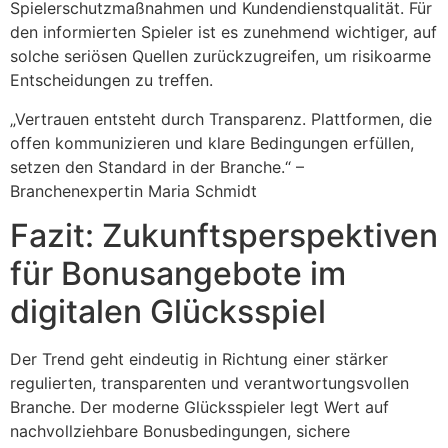
Spielerschutzmaßnahmen und Kundendienstqualität. Für
den informierten Spieler ist es zunehmend wichtiger, auf
solche seriösen Quellen zurückzugreifen, um risikoarme
Entscheidungen zu treffen.
„Vertrauen entsteht durch Transparenz. Plattformen, die
offen kommunizieren und klare Bedingungen erfüllen,
setzen den Standard in der Branche.“ –
Branchenexpertin Maria Schmidt
Fazit: Zukunftsperspektiven
für Bonusangebote im
digitalen Glücksspiel
Der Trend geht eindeutig in Richtung einer stärker
regulierten, transparenten und verantwortungsvollen
Branche. Der moderne Glücksspieler legt Wert auf
nachvollziehbare Bonusbedingungen, sichere