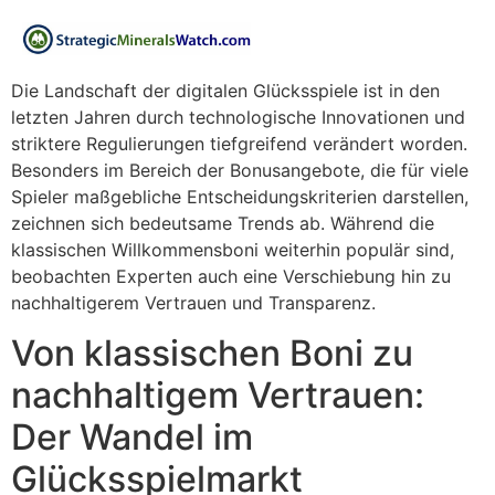
Die Landschaft der digitalen Glücksspiele ist in den
letzten Jahren durch technologische Innovationen und
striktere Regulierungen tiefgreifend verändert worden.
Besonders im Bereich der Bonusangebote, die für viele
Spieler maßgebliche Entscheidungskriterien darstellen,
zeichnen sich bedeutsame Trends ab. Während die
klassischen Willkommensboni weiterhin populär sind,
beobachten Experten auch eine Verschiebung hin zu
nachhaltigerem Vertrauen und Transparenz.
Von klassischen Boni zu
nachhaltigem Vertrauen:
Der Wandel im
Glücksspielmarkt