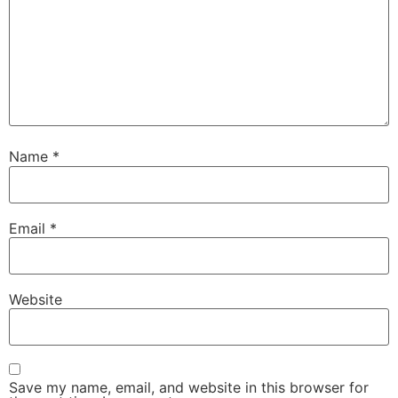
Name
*
Email
*
Website
Save my name, email, and website in this browser for