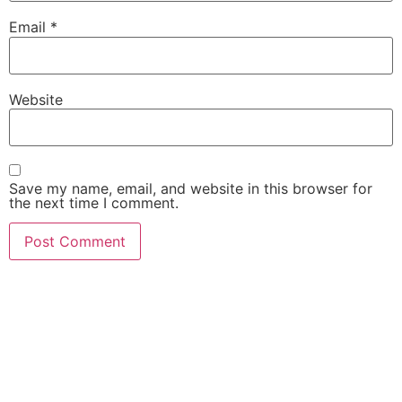
Email
*
Website
Save my name, email, and website in this browser for
the next time I comment.