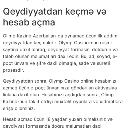
Qeydiyyatdan keçmə və
hesab açma
Olimp Kazino Azerbaijan-da oynamaq üçün ilk addım
qeydiyyatdan keçməkdir. Olymp Casino-nun rəsmi
saytına daxil olaraq, qeydiyyat formasını doldurun və
tələb olunan məlumatları daxil edin. Bu, ad, soyad, e-
poçt ünvanı və şifrə daxil olmaqla, sadə və sürətli
prosesdir.
Qeydiyyatdan sonra, Olymp Casino online hesabınızı
açmaq üçün e-poçt ünvanınıza göndərilən aktivasiya
linkinə daxil olun. Hesabınızı açdıqdan sonra, Olimp
Kazino-nun təklif etdiyi müxtəlif oyunlara və xidmətlərə
erişə bilərsiniz.
Hesab açmaq üçün 18 yaşdan yuxarı olmalısınız və
qeydiyyat formasında doğru məlumatları daxil