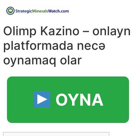
Olimp Kazino – onlayn
platformada necə
oynamaq olar
OYNA