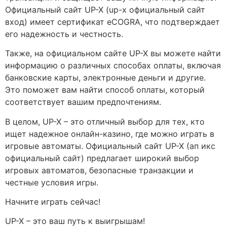
Официальный сайт UP-X (up-x официальный сайт
вход) имеет сертификат eCOGRA, что подтверждает
его надежность и честность.
Также, на официальном сайте UP-X вы можете найти
информацию о различных способах оплаты, включая
банковские карты, электронные деньги и другие.
Это поможет вам найти способ оплаты, который
соответствует вашим предпочтениям.
В целом, UP-X – это отличный выбор для тех, кто
ищет надежное онлайн-казино, где можно играть в
игровые автоматы. Официальный сайт UP-X (ап икс
официальный сайт) предлагает широкий выбор
игровых автоматов, безопасные транзакции и
честные условия игры.
Начните играть сейчас!
UP-X – это ваш путь к выигрышам!