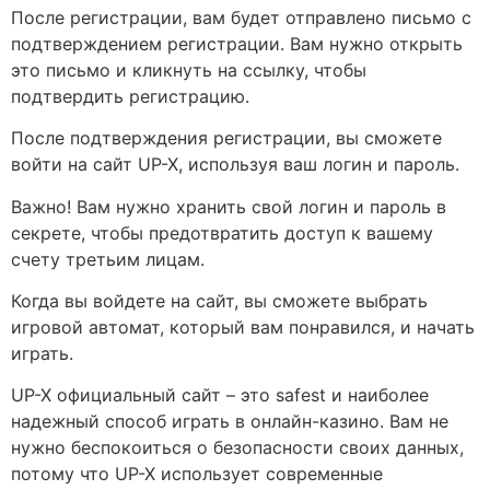
После регистрации, вам будет отправлено письмо с
подтверждением регистрации. Вам нужно открыть
это письмо и кликнуть на ссылку, чтобы
подтвердить регистрацию.
После подтверждения регистрации, вы сможете
войти на сайт UP-X, используя ваш логин и пароль.
Важно! Вам нужно хранить свой логин и пароль в
секрете, чтобы предотвратить доступ к вашему
счету третьим лицам.
Когда вы войдете на сайт, вы сможете выбрать
игровой автомат, который вам понравился, и начать
играть.
UP-X официальный сайт – это safest и наиболее
надежный способ играть в онлайн-казино. Вам не
нужно беспокоиться о безопасности своих данных,
потому что UP-X использует современные