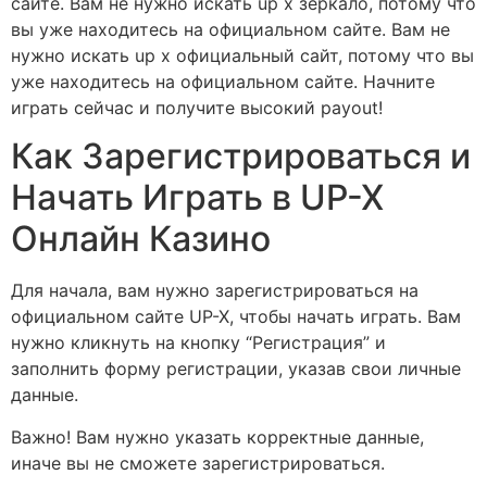
сайте. Вам не нужно искать up x зеркало, потому что
вы уже находитесь на официальном сайте. Вам не
нужно искать up x официальный сайт, потому что вы
уже находитесь на официальном сайте. Начните
играть сейчас и получите высокий payout!
Как Зарегистрироваться и
Начать Играть в UP-X
Онлайн Казино
Для начала, вам нужно зарегистрироваться на
официальном сайте UP-X, чтобы начать играть. Вам
нужно кликнуть на кнопку “Регистрация” и
заполнить форму регистрации, указав свои личные
данные.
Важно! Вам нужно указать корректные данные,
иначе вы не сможете зарегистрироваться.