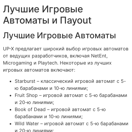
Лучшие Игровые
Автоматы и Пayout
Лучшие Игровые Автоматы
UP-X предлагает широкий выбор игровых автоматов
от ведущих разработчиков, включая NetEnt,
Microgaming и Playtech. Некоторые из лучших
игровых автоматов включают:
Starburst – классический игровой автомат с 5-
ю барабанами и 10-ю линиями;
Fruit Shop – игровой автомат с 5-ю барабанами
и 20-ю линиями;
Book of Dead – игровой автомат с 5-ю
барабанами и 10-ю линиями;
Wild Water – игровой автомат с 5-ю барабанами
и 20-ю линиями;