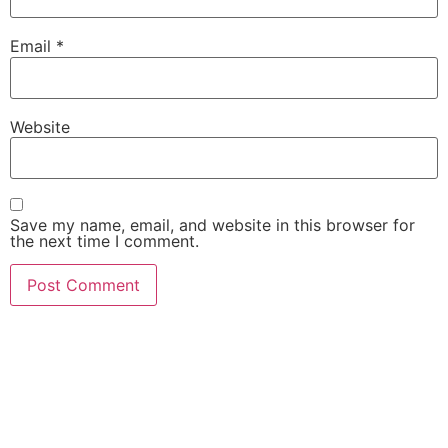
Email
*
Website
Save my name, email, and website in this browser for
the next time I comment.