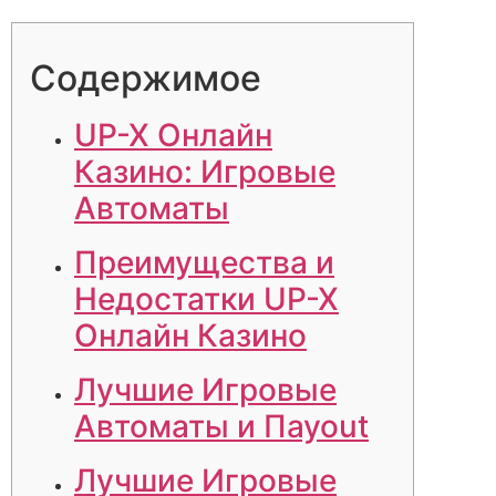
Содержимое
UP-X Онлайн
Казино: Игровые
Автоматы
Преимущества и
Недостатки UP-X
Онлайн Казино
Лучшие Игровые
Автоматы и Пayout
Лучшие Игровые