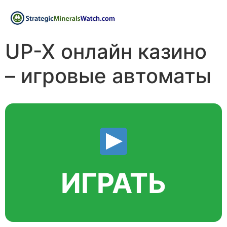
UP-X онлайн казино
– игровые автоматы
ИГРАТЬ