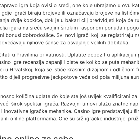
zapravo igra koja ovisi o sreći, one koje ubrajamo u ovu kat
gdje igrači biraju brojeve ili označavaju brojeve na listićim
ja dvije kockice, dok je u bakari cilj predvidjeti koja će ru
telja igara na sreću svojim širokim rasponom ponuda i pogod
i bonusi dobrodošlice. Svi novi igrači koji se registriraju na
povećavaju njihove šanse za osvajanje velikih dobitaka.
ti u Pravilima privatnosti. Uplatite depozit u aplikaciju i p
ino igre recenzija zapanjili biste se koliko se puta mehani
ici u Hrvatskoj, koja se ističe krasnim dizajnom i odličnom 
etko dijeli progresivne jackpotove veće od pola milijuna eura
osno količina uplate do koje ste još uvijek kvalificirani za
ivući širok spektar igrača. Razvojni timovi ulažu znatne na
 i inovativne igračke mehanike. Casino igre predstavljaju ši
ima ili online platformama. One su srž igračke industrije, p