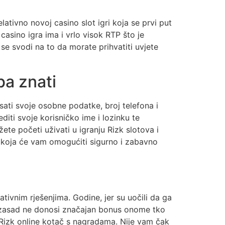
elativno novoj casino slot igri koja se prvi put
casino igra ima i vrlo visok RTP što je
se svodi na to da morate prihvatiti uvjete
ba znati
isati svoje osobne podatke, broj telefona i
iti svoje korisničko ime i lozinku te
ete početi uživati u igranju Rizk slotova i
mu koja će vam omogućiti sigurno i zabavno
ivnim rješenjima. Godine, jer su uočili da ga
a zasad ne donosi značajan bonus onome tko
 Rizk online kotač s nagradama. Nije vam čak