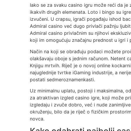
Iako se za svaku casino igru može reći da je 
ikakvih drugih elemenata. Loto i bingo su igre 
izvučeni. U crapsu, igrači pogađaju ishod bacan
Admiral casino već dugo privlači pažnju ljubi
Admiral casino privlačnim su njihovi ekskluzivn
koji im omogućuju značajnu prednost u igri i 
Način na koji se obrađuju podaci možete pročita
olakšavaju oboje s jednim računom. Netent cas
Knjigu mrtvih. Riječ je o novoj online kockarn
najuglednije tvrtke iGaming industrije, a nerij
postati sedmeroznamenkasti.
Uz minimalnu uplatu, postoji i maksimalna, odn
za atraktivan izgled casino igre, koji može pr
izgledaju i zvuče dobro, već i nude zanimljive
okruženju, bilo da je riječ o fizičkim prostor
novca.