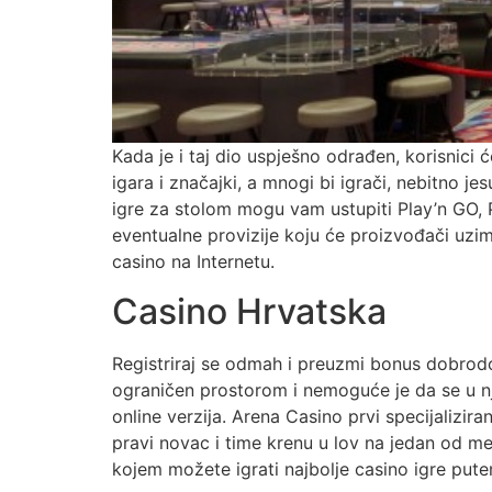
Kada je i taj dio uspješno odrađen, korisnici ć
igara i značajki, a mnogi bi igrači, nebitno jes
igre za stolom mogu vam ustupiti Play’n GO, 
eventualne provizije koju će proizvođači uzim
casino na Internetu.
Casino Hrvatska
Registriraj se odmah i preuzmi bonus dobrodo
ograničen prostorom i nemoguće je da se u nj
online verzija. Arena Casino prvi specijalizira
pravi novac i time krenu u lov na jedan od m
kojem možete igrati najbolje casino igre putem 