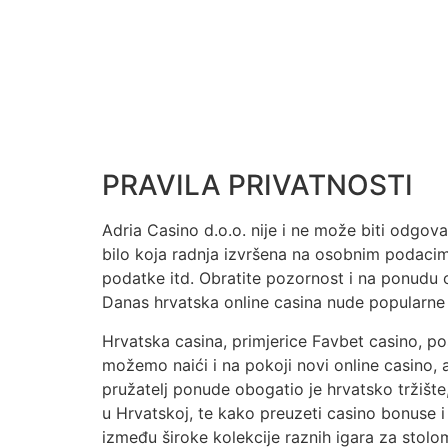
PRAVILA PRIVATNOSTI
Adria Casino d.o.o. nije i ne može biti odgova
bilo koja radnja izvršena na osobnim podacim
podatke itd. Obratite pozornost i na ponudu on
Danas hrvatska online casina nude popularne 
Hrvatska casina, primjerice Favbet casino, pos
možemo naići i na pokoji novi online casino, a
pružatelj ponude obogatio je hrvatsko tržište, 
u Hrvatskoj, te kako preuzeti casino bonuse i 
između široke kolekcije raznih igara za stolo