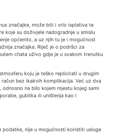
us značajke, može biti i vrlo isplativa te
gre koje su doživjele nadogradnje u smislu
nje općenito, a uz njih tu je i mogućnost
žnija značajka. Riječ je o podršci za
je putem chata uživo gdje je u svakom trenutku
atmosferu koju je teško replicirati u drugim
j račun bez ikakvih komplikacija. Već uz dva
uču, odnosno na bilo kojem mjestu kojeg sami
rabe, gubitka ili uništenja kao i
 podatke, nije u mogućnosti koristiti usluge