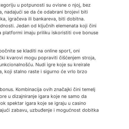
egoriju u potpunosti su ovisne o njoj, bez
a, nadajući se da će odabrani brojevi biti
ka, igračeva ili bankareva, biti dobitna.
nosti. Jedan od ključnih elemenata koji čini
 platformi imaju priliku iskoristiti ove bonuse
očnite se kladiti na online sport, oni
čki kvarovi mogu popraviti čišćenjem stroja,
funkcionalnošću. Nudi igre koje su kreirale
, koji stalno raste i sigurno će vrlo brzo
 bonus. Kombinacija ovih značajki čini temelj
pore u dizajniranje igara koje ne samo da
rok spektar igara koje se igraju u casino
ružajući zabavu, uzbuđenje i mogućnost dobitka