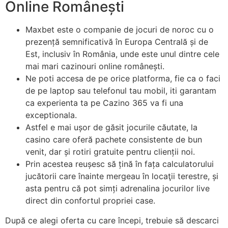
Online Românești
Maxbet este o companie de jocuri de noroc cu o
prezență semnificativă în Europa Centrală și de
Est, inclusiv în România, unde este unul dintre cele
mai mari cazinouri online românești.
Ne poti accesa de pe orice platforma, fie ca o faci
de pe laptop sau telefonul tau mobil, iti garantam
ca experienta ta pe Cazino 365 va fi una
exceptionala.
Astfel e mai ușor de găsit jocurile căutate, la
casino care oferă pachete consistente de bun
venit, dar și rotiri gratuite pentru clienții noi.
Prin acestea reușesc să țină în fața calculatorului
jucătorii care înainte mergeau în locaţii terestre, și
asta pentru că pot simți adrenalina jocurilor live
direct din confortul propriei case.
După ce alegi oferta cu care începi, trebuie să descarci