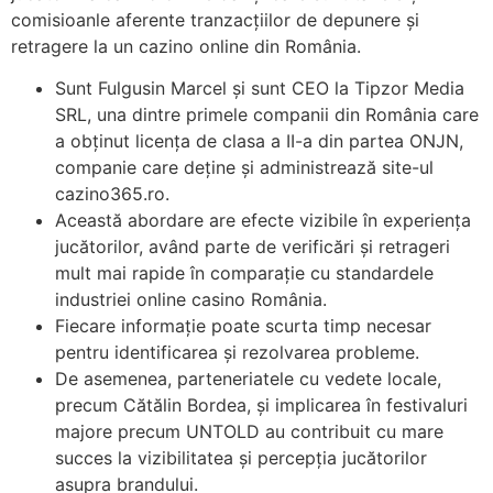
comisioanle aferente tranzacțiilor de depunere și
retragere la un cazino online din România.
Sunt Fulgusin Marcel și sunt CEO la Tipzor Media
SRL, una dintre primele companii din România care
a obținut licența de clasa a II-a din partea ONJN,
companie care deține și administrează site-ul
cazino365.ro.
Această abordare are efecte vizibile în experiența
jucătorilor, având parte de verificări și retrageri
mult mai rapide în comparație cu standardele
industriei online casino România.
Fiecare informație poate scurta timp necesar
pentru identificarea și rezolvarea probleme.
De asemenea, parteneriatele cu vedete locale,
precum Cătălin Bordea, și implicarea în festivaluri
majore precum UNTOLD au contribuit cu mare
succes la vizibilitatea și percepția jucătorilor
asupra brandului​.