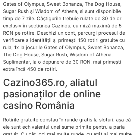
Gates of Olympus, Sweet Bonanza, The Dog House,
Sugar Rush și Wisdom of Athena, și sunt disponibile
timp de 7 zile. Câștigurile trebuie rulate de 30 de ori
exclusiv în secțiunea Cazinou, cu miză maximă de 5
RON pe rotire. Deschizi un cont, parcurgi procesul de
verificare a identității și primești 150 rotiri gratuite cu
rulaj 1x la jocurile Gates of Olympus, Sweet Bonanza,
The Dog House, Sugar Rush, Wisdom of Athena.
Suplimentar, la o depunere de 30 RON, mai primești
extra încă 450 de rotiri.
Cazino365.ro, aliatul
pasionaților de online
casino România
Rotirile gratuite constau în runde gratis la sloturi, așa că
ele sunt echivalentul unei sume primite pentru a paria
gratuit. Cu cât joci mai multe runde, cu atât ai mai multe