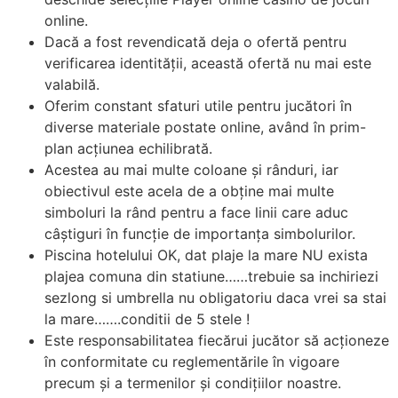
online.
Dacă a fost revendicată deja o ofertă pentru
verificarea identității, această ofertă nu mai este
valabilă.
Oferim constant sfaturi utile pentru jucători în
diverse materiale postate online, având în prim-
plan acțiunea echilibrată.
Acestea au mai multe coloane și rânduri, iar
obiectivul este acela de a obține mai multe
simboluri la rând pentru a face linii care aduc
câștiguri în funcție de importanța simbolurilor.
Piscina hotelului OK, dat plaje la mare NU exista
plajea comuna din statiune……trebuie sa inchiriezi
sezlong si umbrella nu obligatoriu daca vrei sa stai
la mare…….conditii de 5 stele !
Este responsabilitatea fiecărui jucător să acționeze
în conformitate cu reglementările în vigoare
precum și a termenilor și condițiilor noastre.