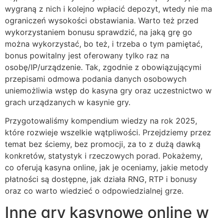
wygraną z nich i kolejno wpłacić depozyt, wtedy nie ma
ograniczeń wysokości obstawiania. Warto też przed
wykorzystaniem bonusu sprawdzić, na jaką grę go
można wykorzystać, bo też, i trzeba o tym pamiętać,
bonus powitalny jest oferowany tylko raz na
osobę/IP/urządzenie. Tak, zgodnie z obowiązującymi
przepisami odmowa podania danych osobowych
uniemożliwia wstęp do kasyna gry oraz uczestnictwo w
grach urządzanych w kasynie gry.
Przygotowaliśmy kompendium wiedzy na rok 2025,
które rozwieje wszelkie wątpliwości. Przejdziemy przez
temat bez ściemy, bez promocji, za to z dużą dawką
konkretów, statystyk i rzeczowych porad. Pokażemy,
co oferują kasyna online, jak je oceniamy, jakie metody
płatności są dostępne, jak działa RNG, RTP i bonusy
oraz co warto wiedzieć o odpowiedzialnej grze.
Inne gry kasynowe online w