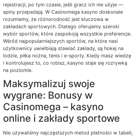
rejestracji, po tym czasie, jeśli gracz ich nie użyje —
spiny przepadają. W Casinomega kasyno doskonale
rozumiemy, że różnorodność jest kluczowa w
zakładach sportowych. Dlatego oferujemy szeroki
wybór sportów, które zaspokoją wszystkie preferencje.
Wśród najpopularniejszych sportów, na które nasi
użytkownicy uwielbiają stawiać zakłady, są hokej na
lodzie, piłka nożna, tenis i e-sporty. Kiedy masz wiedzę
i kontrolujesz to, co robisz, kasyno staje się rozrywką
na poziomie.
Maksymalizuj swoje
wygrane: Bonusy w
Casinomega – kasyno
online i zakłady sportowe
Nie używaliśmy najczęstszych metod płatności w tabeli,