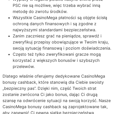
PSC nie są możliwe, więc trzeba wybrać inną
metodę do zwrotu środków.
Wszystkie CasinoMega płatności są objęte ścisłą
ochroną danych finansowych i są zgodne z
najwyższymi standardami bezpieczeństwa.
Zanim zaczniesz grać na pieniądze, sprawdź i
zweryfikuj przepisy obowiązujące w Twoim kraju,
swoją sytuację finansową i poziom doświadczenia.
Często też tylko zweryfikowani gracze mogą
korzystać z większych bonusów i szybszych
przelewów.
Dlatego właśnie oferujemy dedykowane CasinoMega
bonusy cashback, które stanowią dla Ciebie swoisty
„bezpieczny pas”. Dzięki nim, część Twoich strat
zostanie zwrócona Ci jako bonus, dając Ci drugą
szansę na odwrócenie sytuacji na swoją korzyść. Nasze
CasinoMega bonusy cashback są zaprojektowane tak,
aby zapewnić Ci pewną siatkę bezpieczeństwa