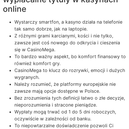
online
Wystarczy smartfon, a kasyno działa na telefonie
tak samo dobrze, jak na laptopie.
Z różnymi grami karcianymi, kości i nie tylko,
zawsze jest coś nowego do odkrycia i cieszenia
się w CasinoMega.
To bardzo ważny aspekt, bo komfort finansowy to
również komfort gry.
CasinoMega to klucz do rozrywki, emocji i dużych
wygranych.
Należy rozumieć, że platformy europejskie nie
zawsze mają opcje dostępne w Polsce.
Bez zrozumienia tych definicji łatwo o złe decyzje,
nieporozumienia i stracone pieniądze.
Wypłaty mogą trwać od 1 do 5 dni roboczych,
oczywiście w zależności od banku.
To niepowtarzalne doświadczenie pozwoli Ci