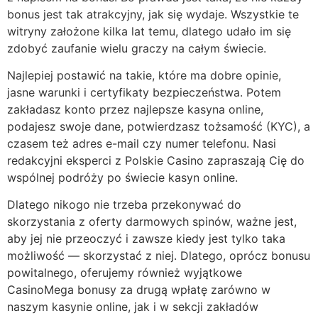
bonus jest tak atrakcyjny, jak się wydaje. Wszystkie te
witryny założone kilka lat temu, dlatego udało im się
zdobyć zaufanie wielu graczy na całym świecie.
Najlepiej postawić na takie, które ma dobre opinie,
jasne warunki i certyfikaty bezpieczeństwa. Potem
zakładasz konto przez najlepsze kasyna online,
podajesz swoje dane, potwierdzasz tożsamość (KYC), a
czasem też adres e-mail czy numer telefonu. Nasi
redakcyjni eksperci z Polskie Casino zapraszają Cię do
wspólnej podróży po świecie kasyn online.
Dlatego nikogo nie trzeba przekonywać do
skorzystania z oferty darmowych spinów, ważne jest,
aby jej nie przeoczyć i zawsze kiedy jest tylko taka
możliwość — skorzystać z niej. Dlatego, oprócz bonusu
powitalnego, oferujemy również wyjątkowe
CasinoMega bonusy za drugą wpłatę zarówno w
naszym kasynie online, jak i w sekcji zakładów