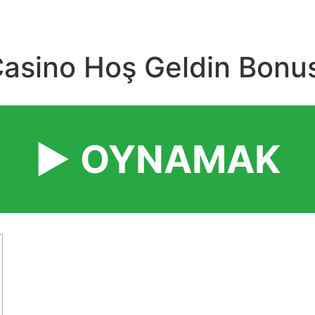
 Casino Hoş Geldin Bonu
▶️ OYNAMAK