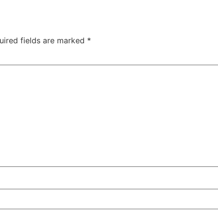
uired fields are marked
*