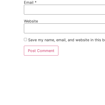
Email
*
Website
Save my name, email, and website in this b