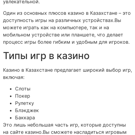
увлекательной.
Один из основных плюсов казино в Казахстане – это
доступность игры на различных устройствах.Вы
можете играть как на компьютере, так и на
мобильном устройстве или планшете, что делает
процесс игры более гибким и удобным для игроков.
Типы игр в казино
Казино в Казахстане предлагает широкий выбор игр,
включая:
Слоты
Покер
Рулетку
Блэкджек
Баккара
Это лишь небольшая часть игр, которые доступны
на сайте казино.Вы сможете насладиться игровым