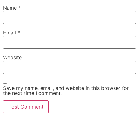
Name
*
Email
*
Website
Save my name, email, and website in this browser for
the next time I comment.