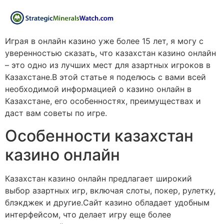
Играя в онлайн казино уже более 15 лет, я могу с
уверенностью сказать, что казахстан казино онлайн
– это одно из лучших мест для азартных игроков в
Казахстане.В этой статье я поделюсь с вами всей
необходимой информацией о казино онлайн в
Казахстане, его особенностях, преимуществах и
даст вам советы по игре.
Особенности казахстан
казино онлайн
Казахстан казино онлайн предлагает широкий
выбор азартных игр, включая слоты, покер, рулетку,
блэкджек и другие.Сайт казино обладает удобным
интерфейсом, что делает игру еще более