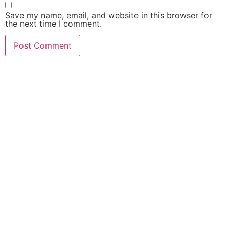
Save my name, email, and website in this browser for
the next time I comment.