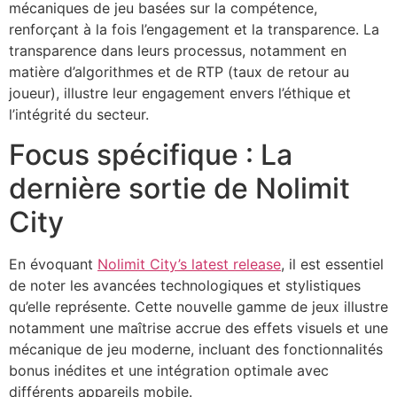
mécaniques de jeu basées sur la compétence,
renforçant à la fois l’engagement et la transparence. La
transparence dans leurs processus, notamment en
matière d’algorithmes et de RTP (taux de retour au
joueur), illustre leur engagement envers l’éthique et
l’intégrité du secteur.
Focus spécifique : La
dernière sortie de Nolimit
City
En évoquant
Nolimit City’s latest release
, il est essentiel
de noter les avancées technologiques et stylistiques
qu’elle représente. Cette nouvelle gamme de jeux illustre
notamment une maîtrise accrue des effets visuels et une
mécanique de jeu moderne, incluant des fonctionnalités
bonus inédites et une intégration optimale avec
différents appareils mobile.