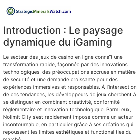
Introduction : Le paysage
dynamique du iGaming
Le secteur des jeux de casino en ligne connaît une
transformation rapide, façonnée par des innovations
technologiques, des préoccupations accrues en matière
de sécurité et une demande croissante pour des
expériences immersives et responsables. À l’intersection
de ces tendances, les développeurs de jeux cherchent à
se distinguer en combinant créativité, conformité
réglementaire et innovation technologique. Parmi eux,
Nolimit City s’est rapidement imposé comme un acteur
incontournable, en particulier grâce à ses créations qui
repoussent les limites esthétiques et functionalities du
marché.