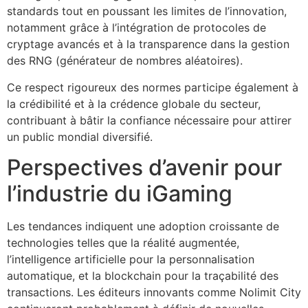
standards tout en poussant les limites de l’innovation,
notamment grâce à l’intégration de protocoles de
cryptage avancés et à la transparence dans la gestion
des RNG (générateur de nombres aléatoires).
Ce respect rigoureux des normes participe également à
la crédibilité et à la crédence globale du secteur,
contribuant à bâtir la confiance nécessaire pour attirer
un public mondial diversifié.
Perspectives d’avenir pour
l’industrie du iGaming
Les tendances indiquent une adoption croissante de
technologies telles que la réalité augmentée,
l’intelligence artificielle pour la personnalisation
automatique, et la blockchain pour la traçabilité des
transactions. Les éditeurs innovants comme Nolimit City