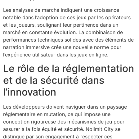
Les analyses de marché indiquent une croissance
notable dans l’adoption de ces jeux par les opérateurs
et les joueurs, soulignant leur pertinence dans un
marché en constante évolution. La combinaison de
performances techniques solides avec des éléments de
narration immersive crée une nouvelle norme pour
l’expérience utilisateur dans les jeux en ligne.
Le rôle de la réglementation
et de la sécurité dans
l’innovation
Les développeurs doivent naviguer dans un paysage
réglementaire en mutation, ce qui impose une
conception rigoureuse des mécanismes de jeu pour
assurer à la fois équité et sécurité. Nolimit City se
distingue par son engagement à respecter ces